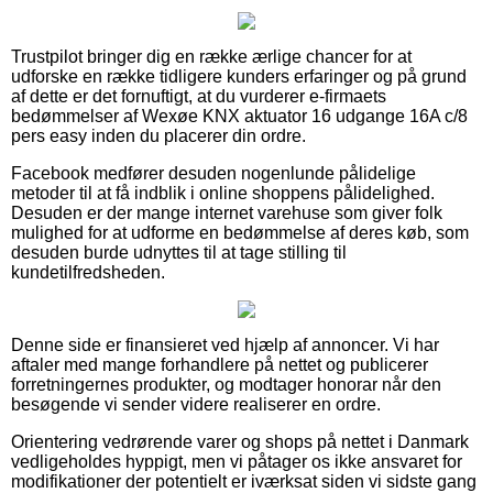
Trustpilot bringer dig en række ærlige chancer for at
udforske en række tidligere kunders erfaringer og på grund
af dette er det fornuftigt, at du vurderer e-firmaets
bedømmelser af Wexøe KNX aktuator 16 udgange 16A c/8
pers easy inden du placerer din ordre.
Facebook medfører desuden nogenlunde pålidelige
metoder til at få indblik i online shoppens pålidelighed.
Desuden er der mange internet varehuse som giver folk
mulighed for at udforme en bedømmelse af deres køb, som
desuden burde udnyttes til at tage stilling til
kundetilfredsheden.
Denne side er finansieret ved hjælp af annoncer. Vi har
aftaler med mange forhandlere på nettet og publicerer
forretningernes produkter, og modtager honorar når den
besøgende vi sender videre realiserer en ordre.
Orientering vedrørende varer og shops på nettet i Danmark
vedligeholdes hyppigt, men vi påtager os ikke ansvaret for
modifikationer der potentielt er iværksat siden vi sidste gang