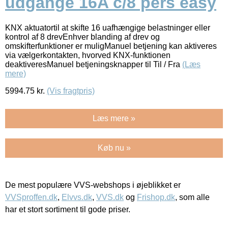
udgange 16A c/8 pers easy
KNX aktuatortil at skifte 16 uafhængige belastninger eller
kontrol af 8 drevEnhver blanding af drev og
omskifterfunktioner er muligManuel betjening kan aktiveres
via vælgerkontakten, hvorved KNX-funktionen
deaktiveresManuel betjeningsknapper til Til / Fra
(Læs
mere)
5994.75
kr.
(Vis fragtpris)
Læs mere »
Køb nu »
De mest populære VVS-webshops i øjeblikket er
VVSproffen.dk
,
Elvvs.dk
,
VVS.dk
og
Frishop.dk
, som alle
har et stort sortiment til gode priser.