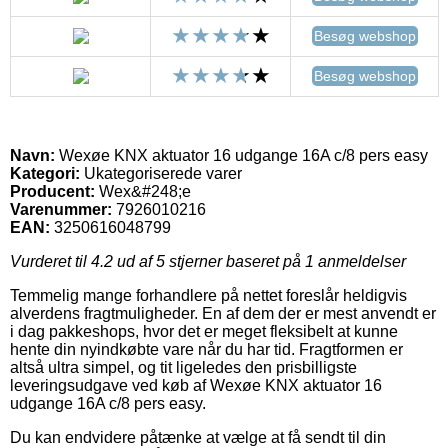
Besøg webshop
Besøg webshop
Navn:
Wexøe KNX aktuator 16 udgange 16A c/8 pers easy
Kategori:
Ukategoriserede varer
Producent:
Wex&#248;e
Varenummer:
7926010216
EAN:
3250616048799
Vurderet til
4.2
ud af 5 stjerner baseret på
1
anmeldelser
Temmelig mange forhandlere på nettet foreslår heldigvis
alverdens fragtmuligheder. En af dem der er mest anvendt er
i dag pakkeshops, hvor det er meget fleksibelt at kunne
hente din nyindkøbte vare når du har tid. Fragtformen er
altså ultra simpel, og tit ligeledes den prisbilligste
leveringsudgave ved køb af Wexøe KNX aktuator 16
udgange 16A c/8 pers easy.
Du kan endvidere påtænke at vælge at få sendt til din