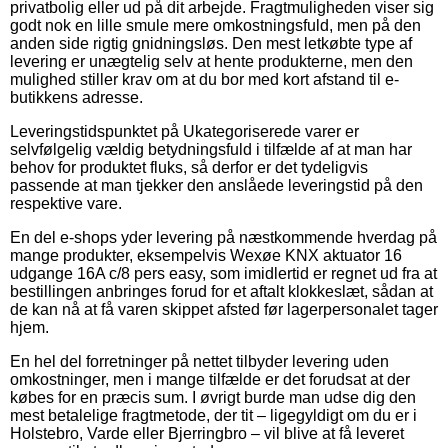
privatbolig eller ud på dit arbejde. Fragtmuligheden viser sig
godt nok en lille smule mere omkostningsfuld, men på den
anden side rigtig gnidningsløs. Den mest letkøbte type af
levering er unægtelig selv at hente produkterne, men den
mulighed stiller krav om at du bor med kort afstand til e-
butikkens adresse.
Leveringstidspunktet på Ukategoriserede varer er
selvfølgelig vældig betydningsfuld i tilfælde af at man har
behov for produktet fluks, så derfor er det tydeligvis
passende at man tjekker den anslåede leveringstid på den
respektive vare.
En del e-shops yder levering på næstkommende hverdag på
mange produkter, eksempelvis Wexøe KNX aktuator 16
udgange 16A c/8 pers easy, som imidlertid er regnet ud fra at
bestillingen anbringes forud for et aftalt klokkeslæt, sådan at
de kan nå at få varen skippet afsted før lagerpersonalet tager
hjem.
En hel del forretninger på nettet tilbyder levering uden
omkostninger, men i mange tilfælde er det forudsat at der
købes for en præcis sum. I øvrigt burde man udse dig den
mest betalelige fragtmetode, der tit – ligegyldigt om du er i
Holstebro, Varde eller Bjerringbro – vil blive at få leveret