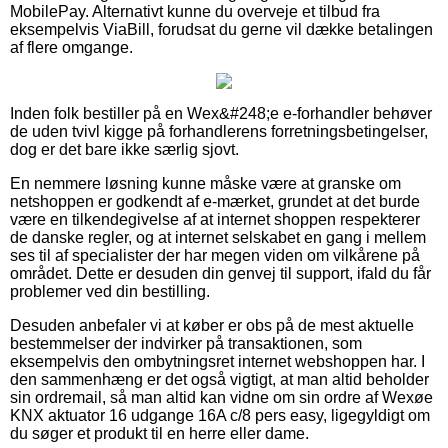
MobilePay. Alternativt kunne du overveje et tilbud fra
eksempelvis ViaBill, forudsat du gerne vil dække betalingen
af flere omgange.
Inden folk bestiller på en Wex&#248;e e-forhandler behøver
de uden tvivl kigge på forhandlerens forretningsbetingelser,
dog er det bare ikke særlig sjovt.
En nemmere løsning kunne måske være at granske om
netshoppen er godkendt af e-mærket, grundet at det burde
være en tilkendegivelse af at internet shoppen respekterer
de danske regler, og at internet selskabet en gang i mellem
ses til af specialister der har megen viden om vilkårene på
området. Dette er desuden din genvej til support, ifald du får
problemer ved din bestilling.
Desuden anbefaler vi at køber er obs på de mest aktuelle
bestemmelser der indvirker på transaktionen, som
eksempelvis den ombytningsret internet webshoppen har. I
den sammenhæng er det også vigtigt, at man altid beholder
sin ordremail, så man altid kan vidne om sin ordre af Wexøe
KNX aktuator 16 udgange 16A c/8 pers easy, ligegyldigt om
du søger et produkt til en herre eller dame.