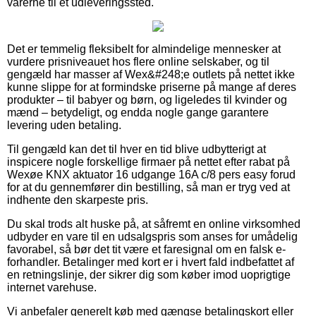
varerne til et udleveringssted.
Det er temmelig fleksibelt for almindelige mennesker at
vurdere prisniveauet hos flere online selskaber, og til
gengæld har masser af Wex&#248;e outlets på nettet ikke
kunne slippe for at formindske priserne på mange af deres
produkter – til babyer og børn, og ligeledes til kvinder og
mænd – betydeligt, og endda nogle gange garantere
levering uden betaling.
Til gengæld kan det til hver en tid blive udbytterigt at
inspicere nogle forskellige firmaer på nettet efter rabat på
Wexøe KNX aktuator 16 udgange 16A c/8 pers easy forud
for at du gennemfører din bestilling, så man er tryg ved at
indhente den skarpeste pris.
Du skal trods alt huske på, at såfremt en online virksomhed
udbyder en vare til en udsalgspris som anses for umådelig
favorabel, så bør det tit være et faresignal om en falsk e-
forhandler. Betalinger med kort er i hvert fald indbefattet af
en retningslinje, der sikrer dig som køber imod uoprigtige
internet varehuse.
Vi anbefaler generelt køb med gængse betalingskort eller