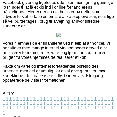
Facebook giver dig ligeledes uden sammenligning gunstige
løsninger til at få et kig ind i online forhandlerens
pålidelighed. Her er der en del butikker på nettet som
tilbyder folk at forfatte en omtale af købsoplevelsen, som lige
så vel burde tages i brug til afvejning af hvor tilfredse
kunderne er.
Vores hjemmeside er finansieret ved hjælp af annoncer. Vi
har aftaler med mange internet virksomheder derved at vi
publicerer forretningernes varer, og tjener honorar om en
bruger fra vores hjemmeside realiserer et køb.
Fakta om varer og internet foretagender opretholdes
løbende, men det er umuligt for os at give garantier imod
korrektioner der måtte være udført siden vi sidste gang
opdaterede de viste informationer.
BITLY:
1
1
1
1
1
1
1
1
1
1
1
1
1
1
1
1
1
1
1
1
1
1
1
1
1
1
1
1
1
1
1
1
1
1
1
1
1
1
1
1
1
1
1
1
1
1
1
1
1
1
1
1
1
1
1
1
1
1
1
1
1
1
1
1
1
1
1
1
1
1
1
1
1
1
1
1
1
1
1
1
1
1
1
1
1
1
1
1
1
1
1
1
1
1
1
1
1
1
1
1