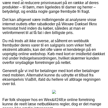
være med at reducere prisniveauet på en række af deres
produkter – til børn, men ligeledes til damer og herrer –
betydeligt, og endda nogle gange frembyde fri fragt.
Det kan alligevel være indbringende at analysere visse
internet outlets efter rabatkoder på Wexøe Dæksel f/knx
termostat hvid inden du køber, således at man er
velinformeret til at få fat i den billigste pris.
Du må trods alt ikke overse, at såfremt en webbutik
frembyder deres varer til en salgspris som virker helt
ekstremt attraktiv, kan det ofte være et kendetegn på en
uoprigtig online webshop. Køb med kort er imidlertid dækket
ind under Indsigelsesordningen, hvilket skærmer kunden
overfor snydagtige forretninger på nettet.
Generelt går vi ind for betalinger med kort eller betalinger
med mobilen. Alternativt kunne du udnytte et tilbud fra
eksempelvis ViaBill, ifald du hellere vil afdrage regningen
over tid.
Før folk shopper hos en Wex&#248;e online forretning
kunne de reelt læse netbutikkens regler, dog er det mange