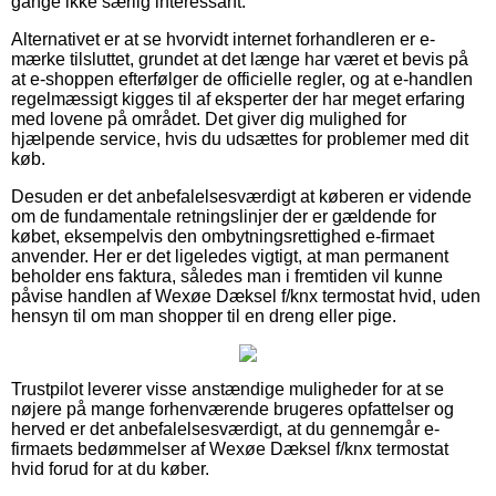
gange ikke særlig interessant.
Alternativet er at se hvorvidt internet forhandleren er e-
mærke tilsluttet, grundet at det længe har været et bevis på
at e-shoppen efterfølger de officielle regler, og at e-handlen
regelmæssigt kigges til af eksperter der har meget erfaring
med lovene på området. Det giver dig mulighed for
hjælpende service, hvis du udsættes for problemer med dit
køb.
Desuden er det anbefalelsesværdigt at køberen er vidende
om de fundamentale retningslinjer der er gældende for
købet, eksempelvis den ombytningsrettighed e-firmaet
anvender. Her er det ligeledes vigtigt, at man permanent
beholder ens faktura, således man i fremtiden vil kunne
påvise handlen af Wexøe Dæksel f/knx termostat hvid, uden
hensyn til om man shopper til en dreng eller pige.
Trustpilot leverer visse anstændige muligheder for at se
nøjere på mange forhenværende brugeres opfattelser og
herved er det anbefalelsesværdigt, at du gennemgår e-
firmaets bedømmelser af Wexøe Dæksel f/knx termostat
hvid forud for at du køber.