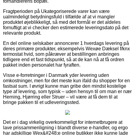
forhandlerens bopæl.
Fragtperioden på Ukategoriserede varer kan være
ualmindeligt betydningsfuld i tilfælde af at vi mangler
produktet øjeblikkeligt, så med det formål er det aldeles
fornuftigt at vi checker den estimerede leveringsdato på det
relevante produkt.
En del online selskaber annoncerer 1 hverdags levering på
deres primære produkter, eksempelvis Wexøe Dæksel f/knx
termostat hvid, som påkræver at bestillingen anbringes
tidligere end et fast tidspunkt, så at de kan nå at få ordren
pakket inden personalet har fyraften.
Visse e-forretninger i Danmark yder levering uden
omkostninger, men for det meste kun ifald du shopper for en
fastsat sum. I øvrigt kunne man gribe den mindst kostelige
type af levering, som typisk – uden hensyn til om man er nær
Herning, Hjørring eller Struer – vil være at få dem til at
bringe pakken til et udleveringssted.
Det er i dag virkelig overkommeligt for internetbrugere at
lave prissammenligning i blandt diverse e-handler, og ergo
har adskillige Wex&#248;e online butikker ikke kunne lade