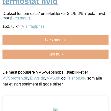
termostat hvid
Dæksel for termostat/rumfølerBerker S.1/B.3/B.7 polar hvid
mat
(Læs mere)
152.75
kr.
(Vis fragtpris)
Læs mere »
Køb nu »
De mest populære VVS-webshops i øjeblikket er
VVSproffen.dk
,
Elvvs.dk
,
VVS.dk
og
Frishop.dk
, som alle
har et stort sortiment til gode priser.