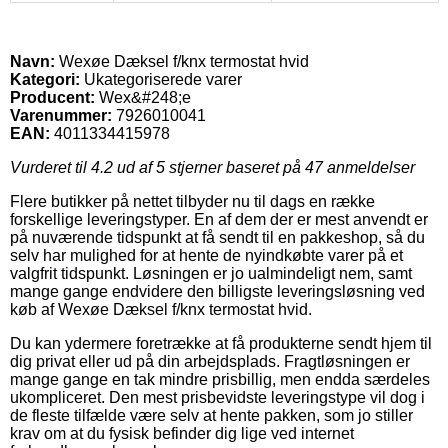
Navn:
Wexøe Dæksel f/knx termostat hvid
Kategori:
Ukategoriserede varer
Producent:
Wex&#248;e
Varenummer:
7926010041
EAN:
4011334415978
Vurderet til
4.2
ud af 5 stjerner baseret på
47
anmeldelser
Flere butikker på nettet tilbyder nu til dags en række
forskellige leveringstyper. En af dem der er mest anvendt er
på nuværende tidspunkt at få sendt til en pakkeshop, så du
selv har mulighed for at hente de nyindkøbte varer på et
valgfrit tidspunkt. Løsningen er jo ualmindeligt nem, samt
mange gange endvidere den billigste leveringsløsning ved
køb af Wexøe Dæksel f/knx termostat hvid.
Du kan ydermere foretrække at få produkterne sendt hjem til
dig privat eller ud på din arbejdsplads. Fragtløsningen er
mange gange en tak mindre prisbillig, men endda særdeles
ukompliceret. Den mest prisbevidste leveringstype vil dog i
de fleste tilfælde være selv at hente pakken, som jo stiller
krav om at du fysisk befinder dig lige ved internet