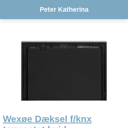
Peter Katherina
Wexøe Dæksel f/knx