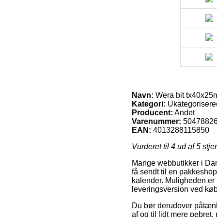
Navn:
Wera bit tx40x2
Kategori:
Ukategorisere
Producent:
Andet
Varenummer:
5047882
EAN:
4013288115850
Vurderet til
4
ud af 5 stje
Mange webbutikker i Danma
få sendt til en pakkeshop
kalender. Muligheden er
leveringsversion ved kø
Du bør derudover påtænke a
af og til lidt mere pebret