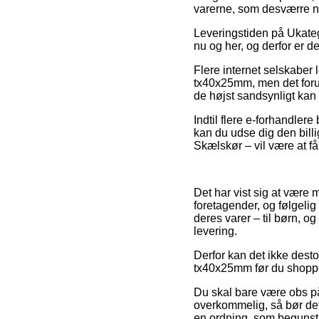
varerne, som desværre n
Leveringstiden på Ukatego
nu og her, og derfor er d
Flere internet selskaber
tx40x25mm, men det forud
de højst sandsynligt kan 
Indtil flere e-forhandler
kan du udse dig den billi
Skælskør – vil være at få 
Det har vist sig at være m
foretagender, og følgeli
deres varer – til børn, o
levering.
Derfor kan det ikke desto
tx40x25mm før du shopper,
Du skal bare være obs på
overkommelig, så bør det
en ordning, som begunst