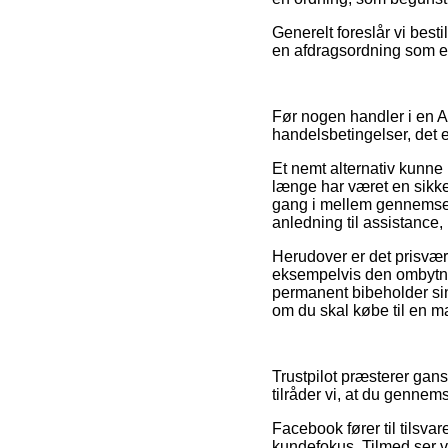
Generelt foreslår vi best
en afdragsordning som eks
Før nogen handler i en An
handelsbetingelser, det e
Et nemt alternativ kunne
længe har været en sikke
gang i mellem gennemses 
anledning til assistance
Herudover er det prisvær
eksempelvis den ombytning
permanent bibeholder sin
om du skal købe til en m
Trustpilot præsterer gan
tilråder vi, at du genne
Facebook fører til tilsva
kundefokus. Tilmed ser vi