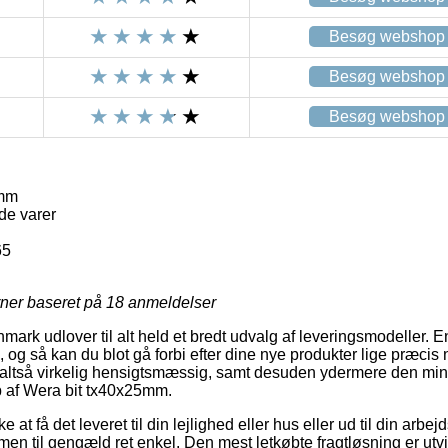
Besøg webshop
Besøg webshop
Besøg webshop
5mm
de varer
65
rner baseret på
18
anmeldelser
rk udlover til alt held et bredt udvalg af leveringsmodeller. En f
, og så kan du blot gå forbi efter dine nye produkter lige præcis n
 altså virkelig hensigtsmæssig, samt desuden ydermere den min
b af Wera bit tx40x25mm.
t få det leveret til din lejlighed eller hus eller ud til din arbe
, men til gengæld ret enkel. Den mest letkøbte fragtløsning er utv