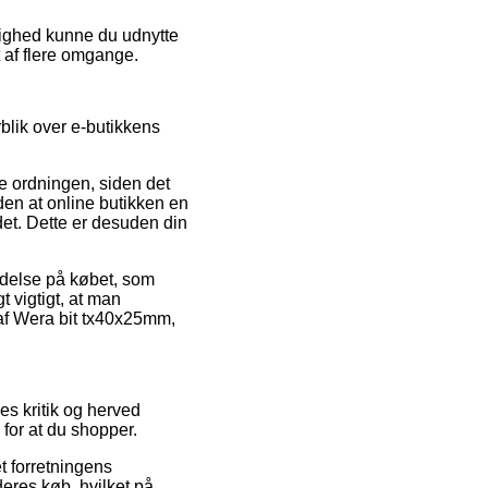
ulighed kunne du udnytte
t af flere omgange.
rblik over e-butikkens
e ordningen, siden det
den at online butikken en
et. Dette er desuden din
lydelse på købet, som
 vigtigt, at man
 af Wera bit tx40x25mm,
s kritik og herved
for at du shopper.
t forretningens
deres køb, hvilket på