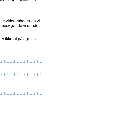
ine virksomheder da vi
de besøgende vi sender
er ikke at påtage os
1
1
1
1
1
1
1
1
1
1
1
1
1
1
1
1
1
1
1
1
1
1
1
1
1
1
1
1
1
1
1
1
1
1
1
1
1
1
1