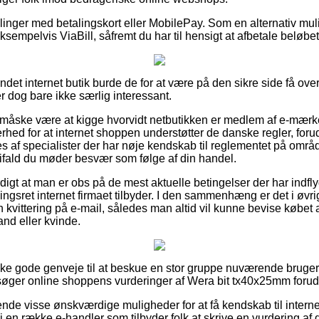
illinger med betalingskort eller MobilePay. Som en alternativ m
empelvis ViaBill, såfremt du har til hensigt at afbetale beløbe
det internet butik burde de for at være på den sikre side få ove
r dog bare ikke særlig interessant.
 måske være at kigge hvorvidt netbutikken er medlem af e-mærk
rhed for at internet shoppen understøtter de danske regler, foru
af specialister der har nøje kendskab til reglementet på områd
, ifald du møder besvær som følge af din handel.
digt at man er obs på de mest aktuelle betingelser der har indf
sret internet firmaet tilbyder. I den sammenhæng er det i øvrigt
 kvittering på e-mail, således man altid vil kunne bevise købet
and eller kvinde.
ske gode genveje til at beskue en stor gruppe nuværende brugere
msøger online shoppens vurderinger af Wera bit tx40x25mm forud 
rende visse ønskværdige muligheder for at få kendskab til interne
 en række e-handler som tilbyder folk at skrive en vurdering af 