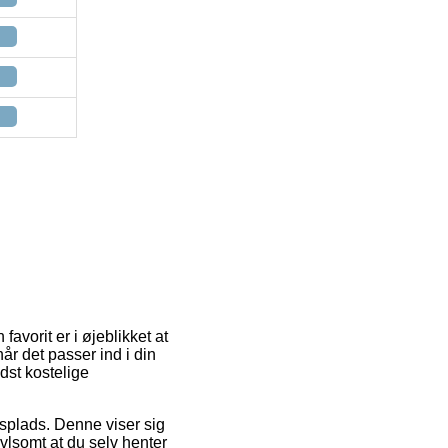
avorit er i øjeblikket at
år det passer ind i din
dst kostelige
jdsplads. Denne viser sig
ivlsomt at du selv henter