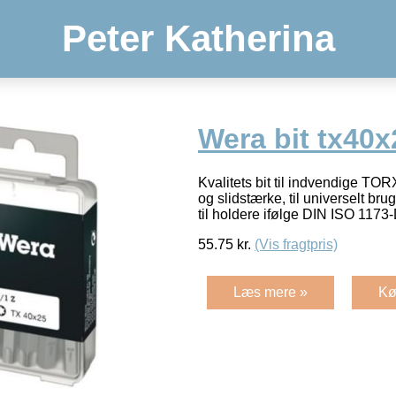
Peter Katherina
Wera bit tx40
Kvalitets bit til indvendige 
og slidstærke, til universelt br
til holdere ifølge DIN ISO 1173
55.75
kr.
(Vis fragtpris)
Læs mere »
Kø