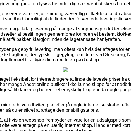
ødvendiggør at du fysisk befinder dig nær webbutikkens bopæl
riserede varer er jo temmelig væsentlig i tilfælde af at du abso
et i sandhed fornuftigt at du finder den forventede leveringstid ve
 lover dag-til-dag levering på mange af shoppens produkter, eks
sætter at bestillingen gennemføres forinden et bestemt klokkes
nå at få pakken klargjort inden de lageransatte har fyraften.
e byder på gebyrfri levering, men oftest kun hvis der aftages for
gste fragtform, der typisk – ligegyldigt om du er ved Silkeborg, N
fragtfirmaet til at køre din ordre til en pakkeshop.
eget fleksibelt for internetbrugere at finde de laveste priser fra d
g har mange Andet online butikker ikke kunne slippe for at nedb
g ligeså til damer og herrer – eftertrykkeligt, og endda nogle gang
 mindre blive udbytterigt at eftergå nogle internet selskaber efte
 så du er sikret at antage den prisbilligste pris.
, at hvis en webshop frembyder en vare for en udsalgspris som e
 ofte være et tegn på en uærlig internet shop. Handler med kort 
iger folk imod bedrageriske online webshops.