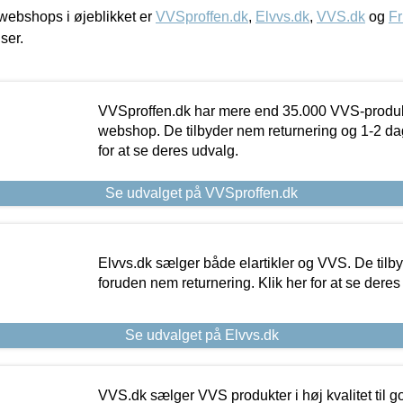
ebshops i øjeblikket er
VVSproffen.dk
,
Elvvs.dk
,
VVS.dk
og
Fr
iser.
VVSproffen.dk har mere end 35.000 VVS-produk
webshop. De tilbyder nem returnering og 1-2 dag
for at se deres udvalg.
Se udvalget på VVSproffen.dk
Elvvs.dk sælger både elartikler og VVS. De tilb
foruden nem returnering. Klik her for at se deres
Se udvalget på Elvvs.dk
VVS.dk sælger VVS produkter i høj kvalitet til go