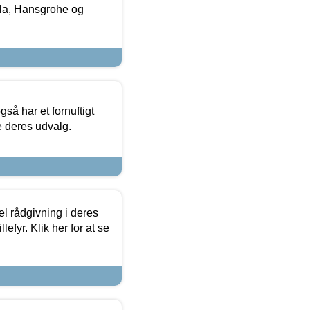
la, Hansgrohe og
så har et fornuftigt
se deres udvalg.
el rådgivning i deres
efyr. Klik her for at se