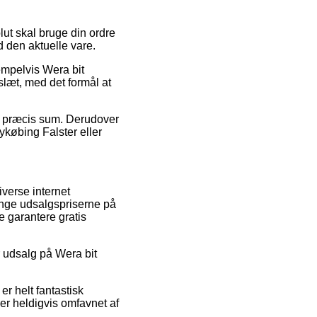
.
lut skal bruge din ordre
d den aktuelle vare.
empelvis Wera bit
læt, med det formål at
 en præcis sum. Derudover
ykøbing Falster eller
iverse internet
ringe udsalgspriserne på
e garantere gratis
r udsalg på Wera bit
r helt fantastisk
er heldigvis omfavnet af