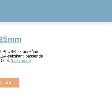
x25mm
TORX PLUS®-skruerHårde
ug.1/4-sekskant, passende
-D 6,3.
(Læs mere)
b nu »