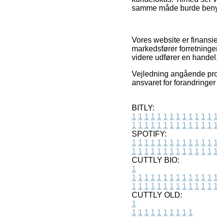
samme måde burde benyttes
Vores website er finansi
markedsfører forretninge
videre udfører en handel
Vejledning angående prod
ansvaret for forandringer
BITLY:
1
1
1
1
1
1
1
1
1
1
1
1
1
1
1
1
1
1
1
1
1
1
1
1
1
1
SPOTIFY:
1
1
1
1
1
1
1
1
1
1
1
1
1
1
1
1
1
1
1
1
1
1
1
1
1
1
CUTTLY BIO:
1
1
1
1
1
1
1
1
1
1
1
1
1
1
1
1
1
1
1
1
1
1
1
1
1
1
1
CUTTLY OLD:
1
1
1
1
1
1
1
1
1
1
1