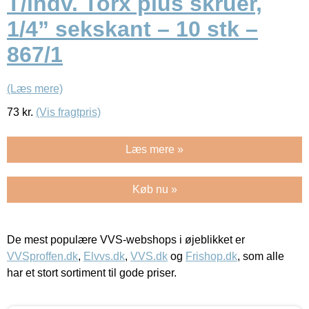
T/indv. Torx plus skruer,
1/4” sekskant – 10 stk –
867/1
(Læs mere)
73
kr.
(Vis fragtpris)
Læs mere »
Køb nu »
De mest populære VVS-webshops i øjeblikket er
VVSproffen.dk
,
Elvvs.dk
,
VVS.dk
og
Frishop.dk
, som alle
har et stort sortiment til gode priser.