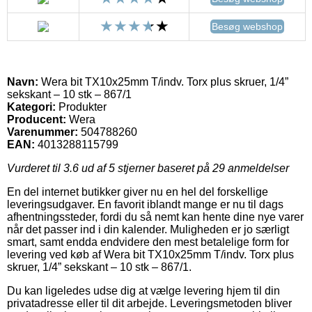
Besøg webshop
Navn:
Wera bit TX10x25mm T/indv. Torx plus skruer, 1/4”
sekskant – 10 stk – 867/1
Kategori:
Produkter
Producent:
Wera
Varenummer:
504788260
EAN:
4013288115799
Vurderet til
3.6
ud af 5 stjerner baseret på
29
anmeldelser
En del internet butikker giver nu en hel del forskellige
leveringsudgaver. En favorit iblandt mange er nu til dags
afhentningssteder, fordi du så nemt kan hente dine nye varer
når det passer ind i din kalender. Muligheden er jo særligt
smart, samt endda endvidere den mest betalelige form for
levering ved køb af Wera bit TX10x25mm T/indv. Torx plus
skruer, 1/4” sekskant – 10 stk – 867/1.
Du kan ligeledes udse dig at vælge levering hjem til din
privatadresse eller til dit arbejde. Leveringsmetoden bliver