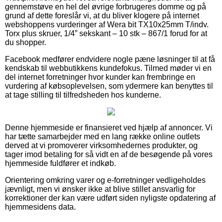
gennemstøve en hel del øvrige forbrugeres domme og på
grund af dette foreslår vi, at du bliver klogere på internet
webshoppens vurderinger af Wera bit TX10x25mm T/indv.
Torx plus skruer, 1/4” sekskant – 10 stk – 867/1 forud for at
du shopper.
Facebook medfører endvidere nogle pæne løsninger til at få
kendskab til webbutikkens kundefokus. Tilmed møder vi en
del internet forretninger hvor kunder kan frembringe en
vurdering af købsoplevelsen, som ydermere kan benyttes til
at tage stilling til tilfredsheden hos kunderne.
Denne hjemmeside er finansieret ved hjælp af annoncer. Vi
har tætte samarbejder med en lang række online outlets
derved at vi promoverer virksomhedernes produkter, og
tager imod betaling for så vidt en af de besøgende på vores
hjemmeside fuldfører et indkøb.
Orientering omkring varer og e-forretninger vedligeholdes
jævnligt, men vi ønsker ikke at blive stillet ansvarlig for
korrektioner der kan være udført siden nyligste opdatering af
hjemmesidens data.