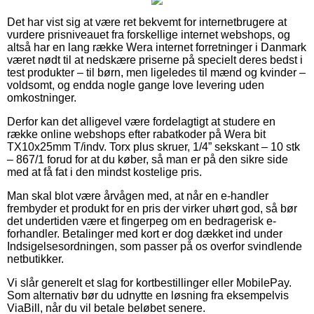
Det har vist sig at være ret bekvemt for internetbrugere at
vurdere prisniveauet fra forskellige internet webshops, og
altså har en lang række Wera internet forretninger i Danmark
været nødt til at nedskære priserne på specielt deres bedst i
test produkter – til børn, men ligeledes til mænd og kvinder –
voldsomt, og endda nogle gange love levering uden
omkostninger.
Derfor kan det alligevel være fordelagtigt at studere en
række online webshops efter rabatkoder på Wera bit
TX10x25mm T/indv. Torx plus skruer, 1/4” sekskant – 10 stk
– 867/1 forud for at du køber, så man er på den sikre side
med at få fat i den mindst kostelige pris.
Man skal blot være årvågen med, at når en e-handler
frembyder et produkt for en pris der virker uhørt god, så bør
det undertiden være et fingerpeg om en bedragerisk e-
forhandler. Betalinger med kort er dog dækket ind under
Indsigelsesordningen, som passer på os overfor svindlende
netbutikker.
Vi slår generelt et slag for kortbestillinger eller MobilePay.
Som alternativ bør du udnytte en løsning fra eksempelvis
ViaBill, når du vil betale beløbet senere.