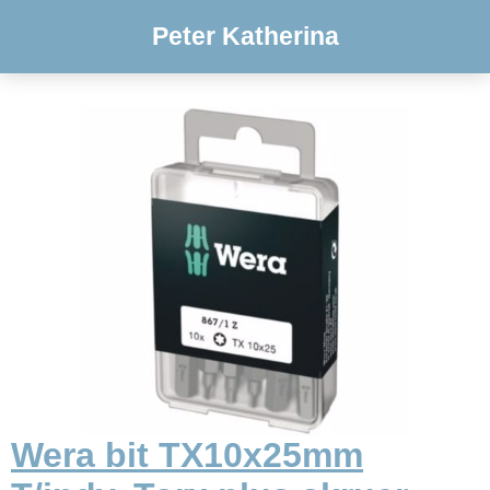
Peter Katherina
Wera bit TX10x25mm