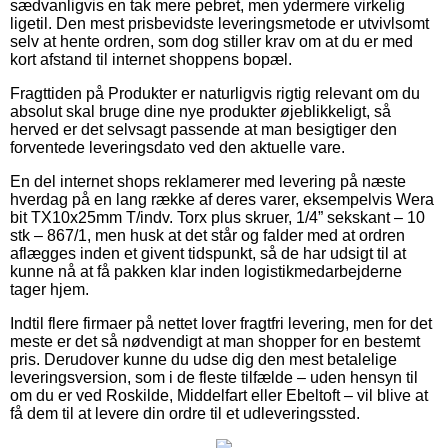
sædvanligvis en tak mere pebret, men ydermere virkelig
ligetil. Den mest prisbevidste leveringsmetode er utvivlsomt
selv at hente ordren, som dog stiller krav om at du er med
kort afstand til internet shoppens bopæl.
Fragttiden på Produkter er naturligvis rigtig relevant om du
absolut skal bruge dine nye produkter øjeblikkeligt, så
herved er det selvsagt passende at man besigtiger den
forventede leveringsdato ved den aktuelle vare.
En del internet shops reklamerer med levering på næste
hverdag på en lang række af deres varer, eksempelvis Wera
bit TX10x25mm T/indv. Torx plus skruer, 1/4” sekskant – 10
stk – 867/1, men husk at det står og falder med at ordren
aflægges inden et givent tidspunkt, så de har udsigt til at
kunne nå at få pakken klar inden logistikmedarbejderne
tager hjem.
Indtil flere firmaer på nettet lover fragtfri levering, men for det
meste er det så nødvendigt at man shopper for en bestemt
pris. Derudover kunne du udse dig den mest betalelige
leveringsversion, som i de fleste tilfælde – uden hensyn til
om du er ved Roskilde, Middelfart eller Ebeltoft – vil blive at
få dem til at levere din ordre til et udleveringssted.