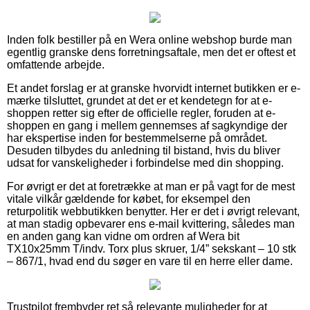
Inden folk bestiller på en Wera online webshop burde man
egentlig granske dens forretningsaftale, men det er oftest et
omfattende arbejde.
Et andet forslag er at granske hvorvidt internet butikken er e-
mærke tilsluttet, grundet at det er et kendetegn for at e-
shoppen retter sig efter de officielle regler, foruden at e-
shoppen en gang i mellem gennemses af sagkyndige der
har ekspertise inden for bestemmelserne på området.
Desuden tilbydes du anledning til bistand, hvis du bliver
udsat for vanskeligheder i forbindelse med din shopping.
For øvrigt er det at foretrække at man er på vagt for de mest
vitale vilkår gældende for købet, for eksempel den
returpolitik webbutikken benytter. Her er det i øvrigt relevant,
at man stadig opbevarer ens e-mail kvittering, således man
en anden gang kan vidne om ordren af Wera bit
TX10x25mm T/indv. Torx plus skruer, 1/4” sekskant – 10 stk
– 867/1, hvad end du søger en vare til en herre eller dame.
Trustpilot frembyder ret så relevante muligheder for at