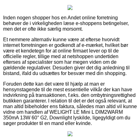
Inden nogen shopper hos en Andet online forretning
behøver de i virkeligheden læse e-shoppens betingelser,
men det er ofte ikke særlig morsomt.
Et nemmere alternativ kunne være at efterse hvorvidt
internet forretningen er godkendt af e-mærket, hvilket bør
være et kendetegn for at online firmaet lever op til de
officielle regler, tillige med at netshoppen undertiden
efterses af specialister som har megen viden om de
gældende regulativer. Desuden giver det dig anledning til
bistand, ifald du udsættes for besvær med din shopping.
Foruden dette kan det være til hjælp at man er
hensynstagende til de mest essentielle vilkår der kan have
indvirkning på transaktionen, f.eks. den ombytningsrettighed
butikken garanterer. I relation til det er det også relevant, at
man altid bibeholder ens faktura, således man altid vil kunne
vidne om handlen af WELIGHT LE Mini L DIM2WARM
350mA 13W 60° G2, Downlight lyskilde, ligegyldigt om du
søger produkter til en mand eller kvinde.