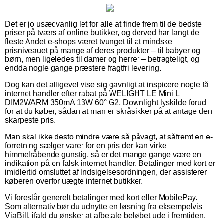
Det er jo usædvanlig let for alle at finde frem til de bedste
priser på tværs af online butikker, og derved har langt de
fleste Andet e-shops været tvunget til at mindske
prisniveauet på mange af deres produkter – til babyer og
børn, men ligeledes til damer og herrer – betragteligt, og
endda nogle gange præstere fragtfri levering.
Dog kan det alligevel vise sig gavnligt at inspicere nogle få
internet handler efter rabat på WELIGHT LE Mini L
DIM2WARM 350mA 13W 60° G2, Downlight lyskilde forud
for at du køber, sådan at man er skråsikker på at antage den
skarpeste pris.
Man skal ikke desto mindre være så påvagt, at såfremt en e-
forretning sælger varer for en pris der kan virke
himmelråbende gunstig, så er det mange gange være en
indikation på en falsk internet handler. Betalinger med kort er
imidlertid omsluttet af Indsigelsesordningen, der assisterer
køberen overfor uægte internet butikker.
Vi foreslår generelt betalinger med kort eller MobilePay.
Som alternativ bør du udnytte en løsning fra eksempelvis
ViaBill, ifald du ønsker at afbetale beløbet ude i fremtiden.