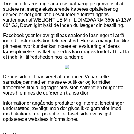
Trustpilot forærer dig sådan set uafhængige genveje til at
studere ret mange eksisterende køberes opfattelser og
derved er det godt, at du evaluerer e-forretningens
vurderinger af WELIGHT LE Mini L DIM2WARM 350mA 13W
60° G2, Downlight lyskilde inden du lægger din bestilling.
Facebook yder for øvrigt tilpas strålende løsninger til at få
indblik i e-firmaets kundetilfredshed. Her ses mange butikker
på nettet hvor kunder kan notere en evaluering af deres
købsoplevelse, hvilket ligeledes kan drages fordel af til at få
et indblik i tilfredsheden hos kunderne.
Denne side er finansieret af annoncer. Vi har tætte
samarbejder med en masse e-butikker og formidler
firmaernes tilbud, og tager provision såfremt en bruger fra
vores hjemmeside udfører en transaktion.
Informationer angående produkter og internet forretninger
understøttes jævnligt, men der gives ikke garantier imod
modifikationer der potentielt er lavet siden vi nyligst
opdaterede websitets informationer.