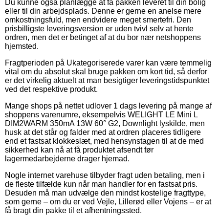
Du kunne også planlægge at få pakken leveret til din bolig
eller til din arbejdsplads. Denne er gerne en anelse mere
omkostningsfuld, men endvidere meget smertefri. Den
prisbilligste leveringsversion er uden tvivl selv at hente
ordren, men det er betinget af at du bor nær netshoppens
hjemsted.
Fragtperioden på Ukategoriserede varer kan være temmelig
vital om du absolut skal bruge pakken om kort tid, så derfor
er det virkelig aktuelt at man besigtiger leveringstidspunktet
ved det respektive produkt.
Mange shops på nettet udlover 1 dags levering på mange af
shoppens varenumre, eksempelvis WELIGHT LE Mini L
DIM2WARM 350mA 13W 60° G2, Downlight lyskilde, men
husk at det står og falder med at ordren placeres tidligere
end et fastsat klokkeslæt, med hensynstagen til at de med
sikkerhed kan nå at få produktet afsendt før
lagermedarbejderne drager hjemad.
Nogle internet varehuse tilbyder fragt uden betaling, men i
de fleste tilfælde kun når man handler for en fastsat pris.
Desuden må man udvælge den mindst kostelige fragttype,
som gerne – om du er ved Vejle, Lillerød eller Vojens – er at
få bragt din pakke til et afhentningssted.