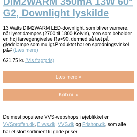
DIM2WARM 350mA 13W 60°
G2, Downlight lyskilde
13 Watts DIM2WARM LED-downlight, som bliver varmere,
når lyset dæmpes (2700 til 1800 Kelvin), men som beholder
en høj farvegengivelse Ra>90, dermed så tæt på
glødelampe som muligt.Produktet har en spredningsvinkel
p&#
(Læs mere)
621.75
kr.
(Vis fragtpris)
Læs mere »
Køb nu »
De mest populære VVS-webshops i øjeblikket er
VVSproffen.dk
,
Elvvs.dk
,
VVS.dk
og
Frishop.dk
, som alle
har et stort sortiment til gode priser.