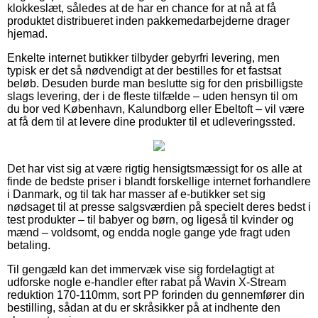
klokkeslæt, således at de har en chance for at nå at få
produktet distribueret inden pakkemedarbejderne drager
hjemad.
Enkelte internet butikker tilbyder gebyrfri levering, men
typisk er det så nødvendigt at der bestilles for et fastsat
beløb. Desuden burde man beslutte sig for den prisbilligste
slags levering, der i de fleste tilfælde – uden hensyn til om
du bor ved København, Kalundborg eller Ebeltoft – vil være
at få dem til at levere dine produkter til et udleveringssted.
Det har vist sig at være rigtig hensigtsmæssigt for os alle at
finde de bedste priser i blandt forskellige internet forhandlere
i Danmark, og til tak har masser af e-butikker set sig
nødsaget til at presse salgsværdien på specielt deres bedst i
test produkter – til babyer og børn, og ligeså til kvinder og
mænd – voldsomt, og endda nogle gange yde fragt uden
betaling.
Til gengæld kan det immervæk vise sig fordelagtigt at
udforske nogle e-handler efter rabat på Wavin X-Stream
reduktion 170-110mm, sort PP forinden du gennemfører din
bestilling, sådan at du er skråsikker på at indhente den