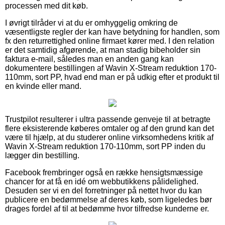
processen med dit køb.
I øvrigt tilråder vi at du er omhyggelig omkring de
væsentligste regler der kan have betydning for handlen, som
fx den returrettighed online firmaet kører med. I den relation
er det samtidig afgørende, at man stadig bibeholder sin
faktura e-mail, således man en anden gang kan
dokumentere bestillingen af Wavin X-Stream reduktion 170-
110mm, sort PP, hvad end man er på udkig efter et produkt til
en kvinde eller mand.
Trustpilot resulterer i ultra passende genveje til at betragte
flere eksisterende køberes omtaler og af den grund kan det
være til hjælp, at du studerer online virksomhedens kritik af
Wavin X-Stream reduktion 170-110mm, sort PP inden du
lægger din bestilling.
Facebook frembringer også en række hensigtsmæssige
chancer for at få en idé om webbutikkens pålidelighed.
Desuden ser vi en del forretninger på nettet hvor du kan
publicere en bedømmelse af deres køb, som ligeledes bør
drages fordel af til at bedømme hvor tilfredse kunderne er.