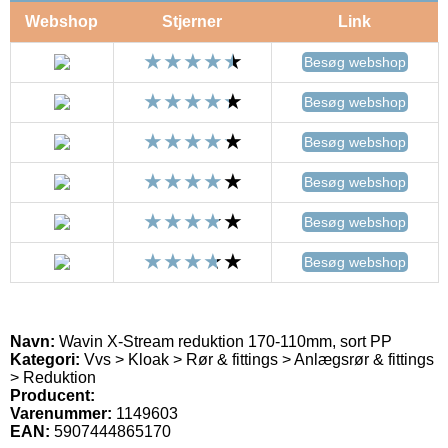
Webshop
Stjerner
Link
Besøg webshop
Besøg webshop
Besøg webshop
Besøg webshop
Besøg webshop
Besøg webshop
Navn:
Wavin X-Stream reduktion 170-110mm, sort PP
Kategori:
Vvs > Kloak > Rør & fittings > Anlægsrør & fittings
> Reduktion
Producent:
Varenummer:
1149603
EAN:
5907444865170