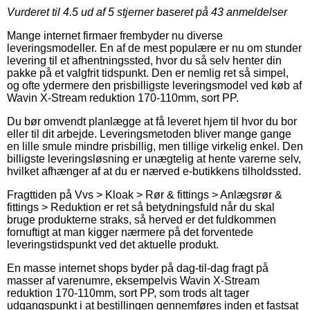
Vurderet til
4.5
ud af 5 stjerner baseret på
43
anmeldelser
Mange internet firmaer frembyder nu diverse
leveringsmodeller. En af de mest populære er nu om stunder
levering til et afhentningssted, hvor du så selv henter din
pakke på et valgfrit tidspunkt. Den er nemlig ret så simpel,
og ofte ydermere den prisbilligste leveringsmodel ved køb af
Wavin X-Stream reduktion 170-110mm, sort PP.
Du bør omvendt planlægge at få leveret hjem til hvor du bor
eller til dit arbejde. Leveringsmetoden bliver mange gange
en lille smule mindre prisbillig, men tillige virkelig enkel. Den
billigste leveringsløsning er unægtelig at hente varerne selv,
hvilket afhænger af at du er nærved e-butikkens tilholdssted.
Fragttiden på Vvs > Kloak > Rør & fittings > Anlægsrør &
fittings > Reduktion er ret så betydningsfuld når du skal
bruge produkterne straks, så herved er det fuldkommen
fornuftigt at man kigger nærmere på det forventede
leveringstidspunkt ved det aktuelle produkt.
En masse internet shops byder på dag-til-dag fragt på
masser af varenumre, eksempelvis Wavin X-Stream
reduktion 170-110mm, sort PP, som trods alt tager
udgangspunkt i at bestillingen gennemføres inden et fastsat