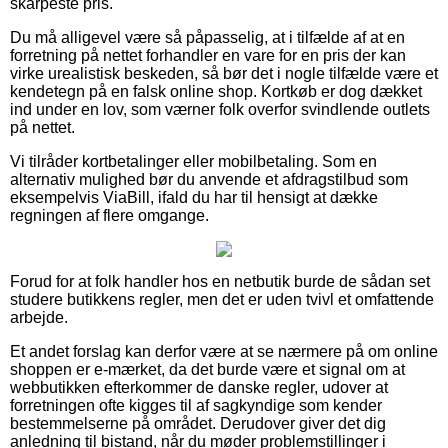
skarpeste pris.
Du må alligevel være så påpasselig, at i tilfælde af at en
forretning på nettet forhandler en vare for en pris der kan
virke urealistisk beskeden, så bør det i nogle tilfælde være et
kendetegn på en falsk online shop. Kortkøb er dog dækket
ind under en lov, som værner folk overfor svindlende outlets
på nettet.
Vi tilråder kortbetalinger eller mobilbetaling. Som en
alternativ mulighed bør du anvende et afdragstilbud som
eksempelvis ViaBill, ifald du har til hensigt at dække
regningen af flere omgange.
Forud for at folk handler hos en netbutik burde de sådan set
studere butikkens regler, men det er uden tvivl et omfattende
arbejde.
Et andet forslag kan derfor være at se nærmere på om online
shoppen er e-mærket, da det burde være et signal om at
webbutikken efterkommer de danske regler, udover at
forretningen ofte kigges til af sagkyndige som kender
bestemmelserne på området. Derudover giver det dig
anledning til bistand, når du møder problemstillinger i