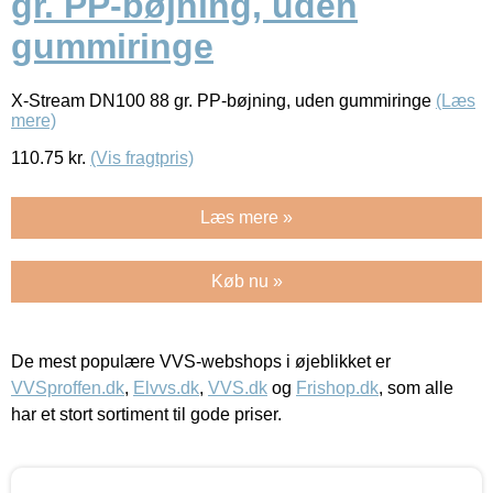
gr. PP-bøjning, uden
gummiringe
X-Stream DN100 88 gr. PP-bøjning, uden gummiringe
(Læs
mere)
110.75
kr.
(Vis fragtpris)
Læs mere »
Køb nu »
De mest populære VVS-webshops i øjeblikket er
VVSproffen.dk
,
Elvvs.dk
,
VVS.dk
og
Frishop.dk
, som alle
har et stort sortiment til gode priser.