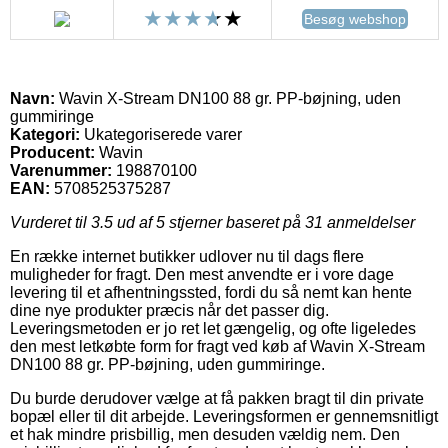
Besøg webshop
Navn:
Wavin X-Stream DN100 88 gr. PP-bøjning, uden
gummiringe
Kategori:
Ukategoriserede varer
Producent:
Wavin
Varenummer:
198870100
EAN:
5708525375287
Vurderet til
3.5
ud af 5 stjerner baseret på
31
anmeldelser
En række internet butikker udlover nu til dags flere
muligheder for fragt. Den mest anvendte er i vore dage
levering til et afhentningssted, fordi du så nemt kan hente
dine nye produkter præcis når det passer dig.
Leveringsmetoden er jo ret let gængelig, og ofte ligeledes
den mest letkøbte form for fragt ved køb af Wavin X-Stream
DN100 88 gr. PP-bøjning, uden gummiringe.
Du burde derudover vælge at få pakken bragt til din private
bopæl eller til dit arbejde. Leveringsformen er gennemsnitligt
et hak mindre prisbillig, men desuden vældig nem. Den