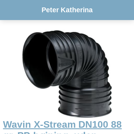
Peter Katherina
Wavin X-Stream DN100 88