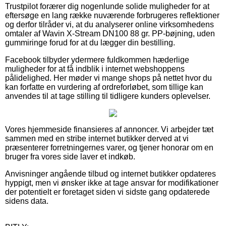
Trustpilot forærer dig nogenlunde solide muligheder for at
eftersøge en lang række nuværende forbrugeres reflektioner
og derfor tilråder vi, at du analyserer online virksomhedens
omtaler af Wavin X-Stream DN100 88 gr. PP-bøjning, uden
gummiringe forud for at du lægger din bestilling.
Facebook tilbyder ydermere fuldkommen hæderlige
muligheder for at få indblik i internet webshoppens
pålidelighed. Her møder vi mange shops på nettet hvor du
kan forfatte en vurdering af ordreforløbet, som tillige kan
anvendes til at tage stilling til tidligere kunders oplevelser.
Vores hjemmeside finansieres af annoncer. Vi arbejder tæt
sammen med en stribe internet butikker derved at vi
præsenterer forretningernes varer, og tjener honorar om en
bruger fra vores side laver et indkøb.
Anvisninger angående tilbud og internet butikker opdateres
hyppigt, men vi ønsker ikke at tage ansvar for modifikationer
der potentielt er foretaget siden vi sidste gang opdaterede
sidens data.