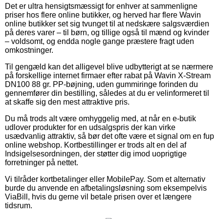
Det er ultra hensigtsmæssigt for enhver at sammenligne
priser hos flere online butikker, og herved har flere Wavin
online butikker set sig tvunget til at nedskære salgsværdien
på deres varer – til børn, og tillige også til mænd og kvinder
– voldsomt, og endda nogle gange præstere fragt uden
omkostninger.
Til gengæld kan det alligevel blive udbytterigt at se nærmere
på forskellige internet firmaer efter rabat på Wavin X-Stream
DN100 88 gr. PP-bøjning, uden gummiringe forinden du
gennemfører din bestilling, således at du er velinformeret til
at skaffe sig den mest attraktive pris.
Du må trods alt være omhyggelig med, at når en e-butik
udlover produkter for en udsalgspris der kan virke
usædvanlig attraktiv, så bør det ofte være et signal om en fup
online webshop. Kortbestillinger er trods alt en del af
Indsigelsesordningen, der støtter dig imod uoprigtige
forretninger på nettet.
Vi tilråder kortbetalinger eller MobilePay. Som et alternativ
burde du anvende en afbetalingsløsning som eksempelvis
ViaBill, hvis du gerne vil betale prisen over et længere
tidsrum.