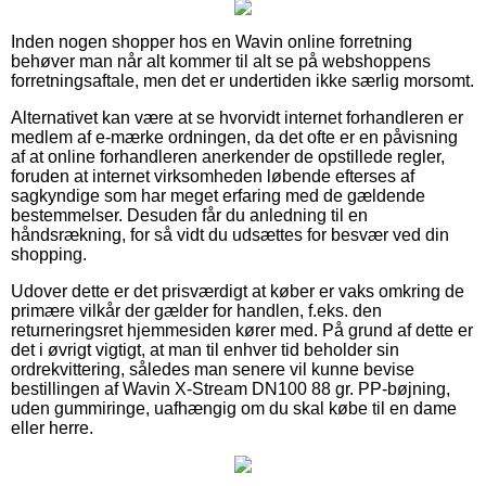
Inden nogen shopper hos en Wavin online forretning
behøver man når alt kommer til alt se på webshoppens
forretningsaftale, men det er undertiden ikke særlig morsomt.
Alternativet kan være at se hvorvidt internet forhandleren er
medlem af e-mærke ordningen, da det ofte er en påvisning
af at online forhandleren anerkender de opstillede regler,
foruden at internet virksomheden løbende efterses af
sagkyndige som har meget erfaring med de gældende
bestemmelser. Desuden får du anledning til en
håndsrækning, for så vidt du udsættes for besvær ved din
shopping.
Udover dette er det prisværdigt at køber er vaks omkring de
primære vilkår der gælder for handlen, f.eks. den
returneringsret hjemmesiden kører med. På grund af dette er
det i øvrigt vigtigt, at man til enhver tid beholder sin
ordrekvittering, således man senere vil kunne bevise
bestillingen af Wavin X-Stream DN100 88 gr. PP-bøjning,
uden gummiringe, uafhængig om du skal købe til en dame
eller herre.