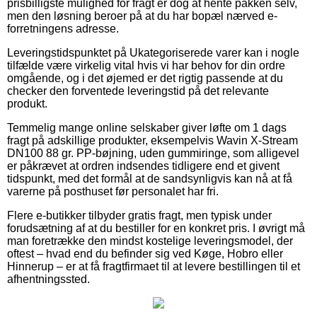
prisbilligste mulighed for fragt er dog at hente pakken selv,
men den løsning beroer på at du har bopæl nærved e-
forretningens adresse.
Leveringstidspunktet på Ukategoriserede varer kan i nogle
tilfælde være virkelig vital hvis vi har behov for din ordre
omgående, og i det øjemed er det rigtig passende at du
checker den forventede leveringstid på det relevante
produkt.
Temmelig mange online selskaber giver løfte om 1 dags
fragt på adskillige produkter, eksempelvis Wavin X-Stream
DN100 88 gr. PP-bøjning, uden gummiringe, som alligevel
er påkrævet at ordren indsendes tidligere end et givent
tidspunkt, med det formål at de sandsynligvis kan nå at få
varerne på posthuset før personalet har fri.
Flere e-butikker tilbyder gratis fragt, men typisk under
forudsætning af at du bestiller for en konkret pris. I øvrigt må
man foretrække den mindst kostelige leveringsmodel, der
oftest – hvad end du befinder sig ved Køge, Hobro eller
Hinnerup – er at få fragtfirmaet til at levere bestillingen til et
afhentningssted.