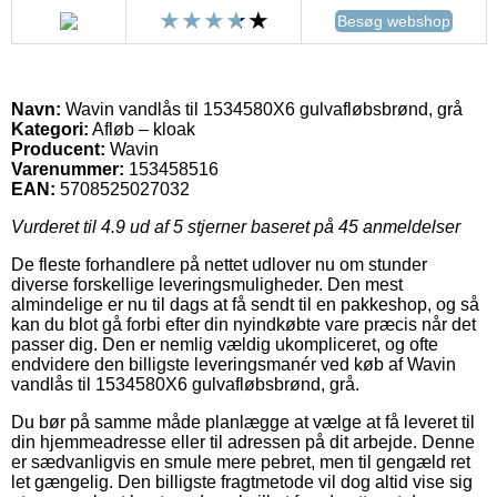
Besøg webshop
Navn:
Wavin vandlås til 1534580X6 gulvafløbsbrønd, grå
Kategori:
Afløb – kloak
Producent:
Wavin
Varenummer:
153458516
EAN:
5708525027032
Vurderet til
4.9
ud af 5 stjerner baseret på
45
anmeldelser
De fleste forhandlere på nettet udlover nu om stunder
diverse forskellige leveringsmuligheder. Den mest
almindelige er nu til dags at få sendt til en pakkeshop, og så
kan du blot gå forbi efter din nyindkøbte vare præcis når det
passer dig. Den er nemlig vældig ukompliceret, og ofte
endvidere den billigste leveringsmanér ved køb af Wavin
vandlås til 1534580X6 gulvafløbsbrønd, grå.
Du bør på samme måde planlægge at vælge at få leveret til
din hjemmeadresse eller til adressen på dit arbejde. Denne
er sædvanligvis en smule mere pebret, men til gengæld ret
let gængelig. Den billigste fragtmetode vil dog altid vise sig