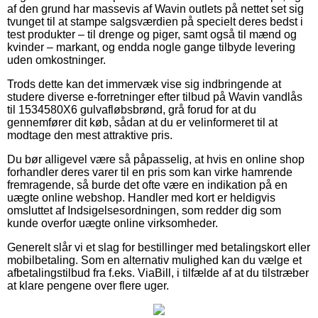
af den grund har massevis af Wavin outlets på nettet set sig
tvunget til at stampe salgsværdien på specielt deres bedst i
test produkter – til drenge og piger, samt også til mænd og
kvinder – markant, og endda nogle gange tilbyde levering
uden omkostninger.
Trods dette kan det immervæk vise sig indbringende at
studere diverse e-forretninger efter tilbud på Wavin vandlås
til 1534580X6 gulvafløbsbrønd, grå forud for at du
gennemfører dit køb, sådan at du er velinformeret til at
modtage den mest attraktive pris.
Du bør alligevel være så påpasselig, at hvis en online shop
forhandler deres varer til en pris som kan virke hamrende
fremragende, så burde det ofte være en indikation på en
uægte online webshop. Handler med kort er heldigvis
omsluttet af Indsigelsesordningen, som redder dig som
kunde overfor uægte online virksomheder.
Generelt slår vi et slag for bestillinger med betalingskort eller
mobilbetaling. Som en alternativ mulighed kan du vælge et
afbetalingstilbud fra f.eks. ViaBill, i tilfælde af at du tilstræber
at klare pengene over flere uger.