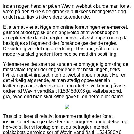
Inden nogen handler på en Wavin webbutik burde man for at
være på den sikre side granske butikkens betingelser, dog
er det naturligvis ikke videre spændende.
Et alternativ er at kigge om online forretningen er e-mærket,
grundet at det typisk er en angivelse af at webshoppen
accepterer de danske regler, udover at e-shoppen nu og da
besigtiges af fagmænd der forstår de gældende regler.
Desuden giver det dig anledning til bistand, såfremt du
møder vanskeligheder i forbindelse med din bestilling.
Ydermere er det smart at kunden er omhyggelig omkring de
mest vitale regler der er gældende for bestillingen, f.eks.
hvilken ombytningsret internet webshoppen bruger. Her er
det virkelig afgørende, at man stadig opbevarer sin
kvitteringsmail, således man fremadrettet vil kunne påvise
ordren af Wavin vandlås til 1534580X6 gulvafløbsbrønd,
grå, hvad end man skal købe gave til en herre eller dame.
Trustpilot fører til relativt fornemme muligheder for at
inspicere ret mange eksisterende brugeres anmeldelser og
herved stiller vi forslag om, at du betragter internet
selskabets anmeldelser af Wavin vandlås til 1534580X6