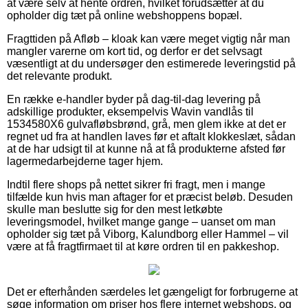
at være selv at hente ordren, hvilket forudsætter at du
opholder dig tæt på online webshoppens bopæl.
Fragttiden på Afløb – kloak kan være meget vigtig når man
mangler varerne om kort tid, og derfor er det selvsagt
væsentligt at du undersøger den estimerede leveringstid på
det relevante produkt.
En række e-handler byder på dag-til-dag levering på
adskillige produkter, eksempelvis Wavin vandlås til
1534580X6 gulvafløbsbrønd, grå, men glem ikke at det er
regnet ud fra at handlen laves før et aftalt klokkeslæt, sådan
at de har udsigt til at kunne nå at få produkterne afsted før
lagermedarbejderne tager hjem.
Indtil flere shops på nettet sikrer fri fragt, men i mange
tilfælde kun hvis man aftager for et præcist beløb. Desuden
skulle man beslutte sig for den mest letkøbte
leveringsmodel, hvilket mange gange – uanset om man
opholder sig tæt på Viborg, Kalundborg eller Hammel – vil
være at få fragtfirmaet til at køre ordren til en pakkeshop.
Det er efterhånden særdeles let gængeligt for forbrugerne at
søge information om priser hos flere internet webshops, og