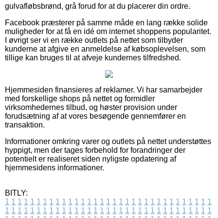
gulvafløbsbrønd, grå forud for at du placerer din ordre.
Facebook præsterer på samme måde en lang række solide
muligheder for at få en idé om internet shoppens popularitet.
I øvrigt ser vi en række outlets på nettet som tilbyder
kunderne at afgive en anmeldelse af købsoplevelsen, som
tillige kan bruges til at afveje kundernes tilfredshed.
Hjemmesiden finansieres af reklamer. Vi har samarbejder
med forskellige shops på nettet og formidler
virksomhedernes tilbud, og høster provision under
forudsætning af at vores besøgende gennemfører en
transaktion.
Informationer omkring varer og outlets på nettet understøttes
hyppigt, men der tages forbehold for forandringer der
potentielt er realiseret siden nyligste opdatering af
hjemmesidens informationer.
BITLY:
1
1
1
1
1
1
1
1
1
1
1
1
1
1
1
1
1
1
1
1
1
1
1
1
1
1
1
1
1
1
1
1
1
1
1
1
1
1
1
1
1
1
1
1
1
1
1
1
1
1
1
1
1
1
1
1
1
1
1
1
1
1
1
1
1
1