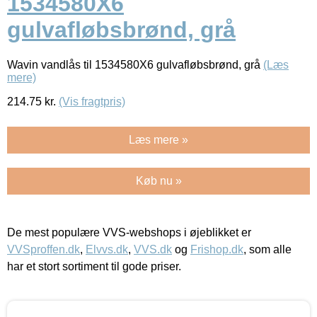
1534580X6
gulvafløbsbrønd, grå
Wavin vandlås til 1534580X6 gulvafløbsbrønd, grå
(Læs
mere)
214.75
kr.
(Vis fragtpris)
Læs mere »
Køb nu »
De mest populære VVS-webshops i øjeblikket er
VVSproffen.dk
,
Elvvs.dk
,
VVS.dk
og
Frishop.dk
, som alle
har et stort sortiment til gode priser.