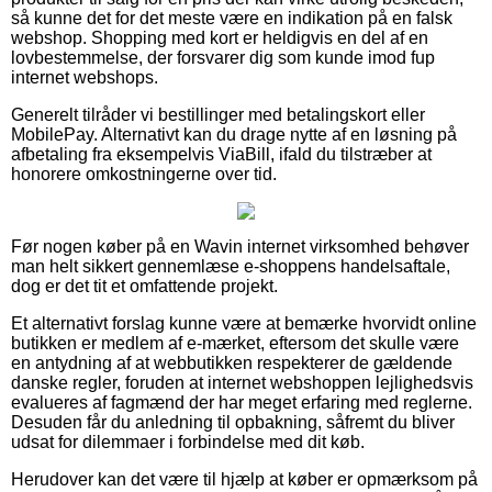
så kunne det for det meste være en indikation på en falsk
webshop. Shopping med kort er heldigvis en del af en
lovbestemmelse, der forsvarer dig som kunde imod fup
internet webshops.
Generelt tilråder vi bestillinger med betalingskort eller
MobilePay. Alternativt kan du drage nytte af en løsning på
afbetaling fra eksempelvis ViaBill, ifald du tilstræber at
honorere omkostningerne over tid.
Før nogen køber på en Wavin internet virksomhed behøver
man helt sikkert gennemlæse e-shoppens handelsaftale,
dog er det tit et omfattende projekt.
Et alternativt forslag kunne være at bemærke hvorvidt online
butikken er medlem af e-mærket, eftersom det skulle være
en antydning af at webbutikken respekterer de gældende
danske regler, foruden at internet webshoppen lejlighedsvis
evalueres af fagmænd der har meget erfaring med reglerne.
Desuden får du anledning til opbakning, såfremt du bliver
udsat for dilemmaer i forbindelse med dit køb.
Herudover kan det være til hjælp at køber er opmærksom på