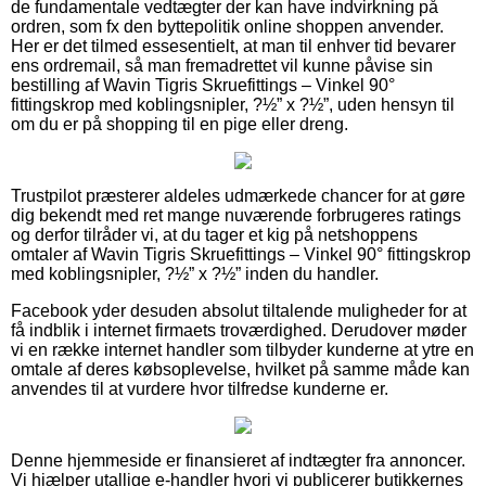
de fundamentale vedtægter der kan have indvirkning på
ordren, som fx den byttepolitik online shoppen anvender.
Her er det tilmed essesentielt, at man til enhver tid bevarer
ens ordremail, så man fremadrettet vil kunne påvise sin
bestilling af Wavin Tigris Skruefittings – Vinkel 90°
fittingskrop med koblingsnipler, ?½” x ?½”, uden hensyn til
om du er på shopping til en pige eller dreng.
Trustpilot præsterer aldeles udmærkede chancer for at gøre
dig bekendt med ret mange nuværende forbrugeres ratings
og derfor tilråder vi, at du tager et kig på netshoppens
omtaler af Wavin Tigris Skruefittings – Vinkel 90° fittingskrop
med koblingsnipler, ?½” x ?½” inden du handler.
Facebook yder desuden absolut tiltalende muligheder for at
få indblik i internet firmaets troværdighed. Derudover møder
vi en række internet handler som tilbyder kunderne at ytre en
omtale af deres købsoplevelse, hvilket på samme måde kan
anvendes til at vurdere hvor tilfredse kunderne er.
Denne hjemmeside er finansieret af indtægter fra annoncer.
Vi hjælper utallige e-handler hvori vi publicerer butikkernes