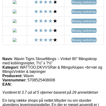
Besøg webshop
Besøg webshop
Besøg webshop
Besøg webshop
Besøg webshop
Navn:
Wavin Tigris Skruefittings – Vinkel 90° fittingskrop
med koblingsnipler, ?½” x ?½”
Kategori:
WATTOO.DKVVSRør & fittingsAlupex <br>rør og
fittingsVinkler & bøjninger
Producent:
Wavin
Varenummer:
5708525408008
EAN:
Vurderet til
3.7
ud af 5 stjerner baseret på
29
anmeldelser
En lang række shops på nettet tilbyder nu om stunder
alverdens leveringsmodeller. En der er meget anvendt er i