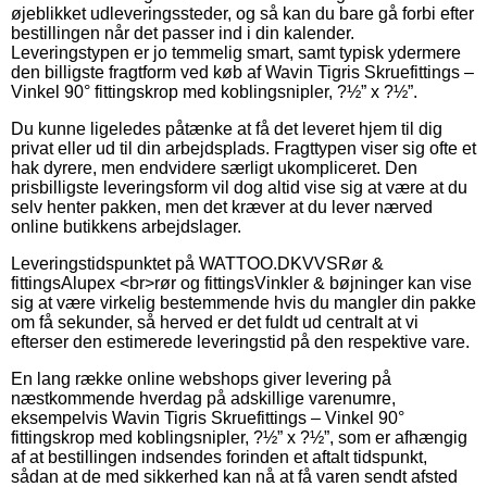
øjeblikket udleveringssteder, og så kan du bare gå forbi efter
bestillingen når det passer ind i din kalender.
Leveringstypen er jo temmelig smart, samt typisk ydermere
den billigste fragtform ved køb af Wavin Tigris Skruefittings –
Vinkel 90° fittingskrop med koblingsnipler, ?½” x ?½”.
Du kunne ligeledes påtænke at få det leveret hjem til dig
privat eller ud til din arbejdsplads. Fragttypen viser sig ofte et
hak dyrere, men endvidere særligt ukompliceret. Den
prisbilligste leveringsform vil dog altid vise sig at være at du
selv henter pakken, men det kræver at du lever nærved
online butikkens arbejdslager.
Leveringstidspunktet på WATTOO.DKVVSRør &
fittingsAlupex <br>rør og fittingsVinkler & bøjninger kan vise
sig at være virkelig bestemmende hvis du mangler din pakke
om få sekunder, så herved er det fuldt ud centralt at vi
efterser den estimerede leveringstid på den respektive vare.
En lang række online webshops giver levering på
næstkommende hverdag på adskillige varenumre,
eksempelvis Wavin Tigris Skruefittings – Vinkel 90°
fittingskrop med koblingsnipler, ?½” x ?½”, som er afhængig
af at bestillingen indsendes forinden et aftalt tidspunkt,
sådan at de med sikkerhed kan nå at få varen sendt afsted