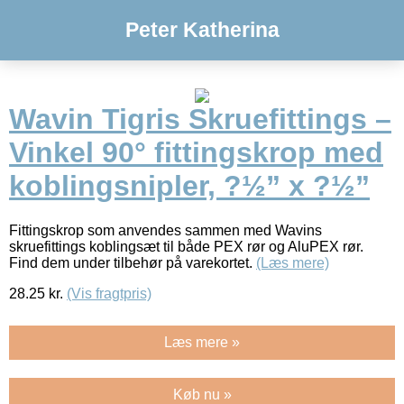
Peter Katherina
Wavin Tigris Skruefittings –
Vinkel 90° fittingskrop med
koblingsnipler, ?½” x ?½”
Fittingskrop som anvendes sammen med Wavins
skruefittings koblingsæt til både PEX rør og AluPEX rør.
Find dem under tilbehør på varekortet.
(Læs mere)
28.25
kr.
(Vis fragtpris)
Læs mere »
Køb nu »