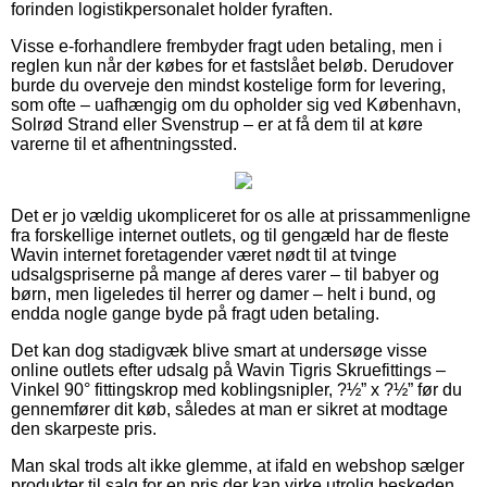
forinden logistikpersonalet holder fyraften.
Visse e-forhandlere frembyder fragt uden betaling, men i
reglen kun når der købes for et fastslået beløb. Derudover
burde du overveje den mindst kostelige form for levering,
som ofte – uafhængig om du opholder sig ved København,
Solrød Strand eller Svenstrup – er at få dem til at køre
varerne til et afhentningssted.
Det er jo vældig ukompliceret for os alle at prissammenligne
fra forskellige internet outlets, og til gengæld har de fleste
Wavin internet foretagender været nødt til at tvinge
udsalgspriserne på mange af deres varer – til babyer og
børn, men ligeledes til herrer og damer – helt i bund, og
endda nogle gange byde på fragt uden betaling.
Det kan dog stadigvæk blive smart at undersøge visse
online outlets efter udsalg på Wavin Tigris Skruefittings –
Vinkel 90° fittingskrop med koblingsnipler, ?½” x ?½” før du
gennemfører dit køb, således at man er sikret at modtage
den skarpeste pris.
Man skal trods alt ikke glemme, at ifald en webshop sælger
produkter til salg for en pris der kan virke utrolig beskeden,