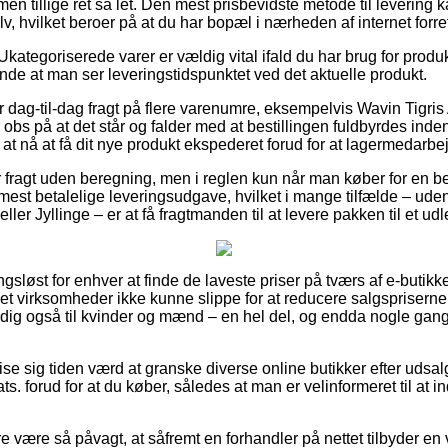
 men tillige ret så let. Den mest prisbevidste metode til levering
v, hvilket beroer på at du har bopæl i nærheden af internet forr
kategoriserede varer er vældig vital ifald du har brug for produk
nde at man ser leveringstidspunktet ved det aktuelle produkt.
er dag-til-dag fragt på flere varenumre, eksempelvis Wavin Tigr
 obs på at det står og falder med at bestillingen fuldbyrdes inde
 at nå at få dit nye produkt ekspederet forud for at lagermedarbej
 fragt uden beregning, men i reglen kun når man køber for en bes
mest betalelige leveringsudgave, hvilket i mange tilfælde – ude
er Jyllinge – er at få fragtmanden til at levere pakken til et ud
ngsløst for enhver at finde de laveste priser på tværs af e-butikk
et virksomheder ikke kunne slippe for at reducere salgspriserne 
dig også til kvinder og mænd – en hel del, og endda nogle gan
se sig tiden værd at granske diverse online butikker efter udsa
ts. forud for at du køber, således at man er velinformeret til at 
være så påvagt, at såfremt en forhandler på nettet tilbyder en va