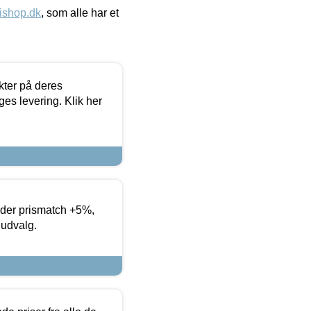
ishop.dk
, som alle har et
ter på deres
es levering. Klik her
yder prismatch +5%,
 udvalg.