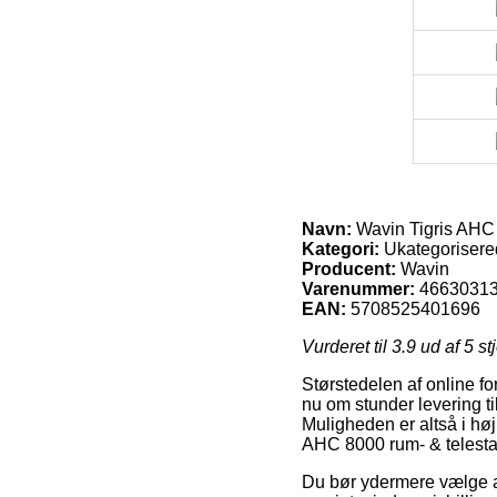
Navn:
Wavin Tigris AHC 
Kategori:
Ukategorisere
Producent:
Wavin
Varenummer:
4663031
EAN:
5708525401696
Vurderet til
3.9
ud af 5 st
Størstedelen af online fo
nu om stunder levering ti
Muligheden er altså i høj
AHC 8000 rum- & telestat
Du bør ydermere vælge at 