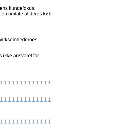
ppens kundefokus.
e en omtale af deres køb,
er virksomhedernes
s ikke ansvaret for
1
1
1
1
1
1
1
1
1
1
1
1
1
1
1
1
1
1
1
1
1
1
1
1
1
1
1
1
1
1
1
1
1
1
1
1
1
1
1