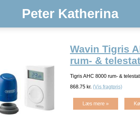
Peter Katherina
Wavin Tigris 
rum- & telesta
Tigris AHC 8000 rum- & telesta
868.75
kr.
(Vis fragtpris)
Læs mere »
Kø