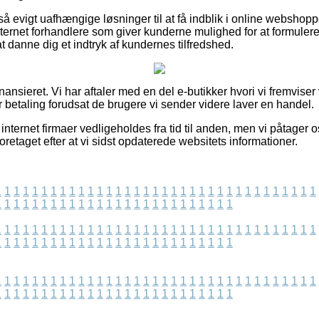
å evigt uafhængige løsninger til at få indblik i online websho
nternet forhandlere som giver kunderne mulighed for at formuler
t danne dig et indtryk af kundernes tilfredshed.
ansieret. Vi har aftaler med en del e-butikker hvori vi fremvis
 betaling forudsat de brugere vi sender videre laver en handel.
nternet firmaer vedligeholdes fra tid til anden, men vi påtager o
oretaget efter at vi sidst opdaterede websitets informationer.
1
1
1
1
1
1
1
1
1
1
1
1
1
1
1
1
1
1
1
1
1
1
1
1
1
1
1
1
1
1
1
1
1
1
1
1
1
1
1
1
1
1
1
1
1
1
1
1
1
1
1
1
1
1
1
1
1
1
1
1
1
1
1
1
1
1
1
1
1
1
1
1
1
1
1
1
1
1
1
1
1
1
1
1
1
1
1
1
1
1
1
1
1
1
1
1
1
1
1
1
1
1
1
1
1
1
1
1
1
1
1
1
1
1
1
1
1
1
1
1
1
1
1
1
1
1
1
1
1
1
1
1
1
1
1
1
1
1
1
1
1
1
1
1
1
1
1
1
1
1
1
1
1
1
1
1
1
1
1
1
1
1
1
1
1
1
1
1
1
1
1
1
1
1
1
1
1
1
1
1
1
1
1