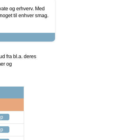
ivate og erhverv. Med
noget til enhver smag.
 fra bl.a. deres
mer og
op
op