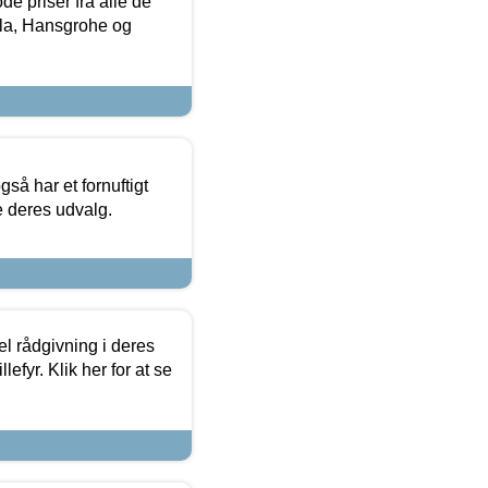
de priser fra alle de
la, Hansgrohe og
så har et fornuftigt
se deres udvalg.
el rådgivning i deres
efyr. Klik her for at se