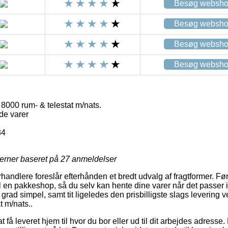
Besøg websh
Besøg websh
Besøg websh
Besøg websh
8000 rum- & telestat m/nats.
de varer
34
jerner baseret på
27
anmeldelser
rhandlere foreslår efterhånden et bredt udvalg af fragtformer. F
l en pakkeshop, så du selv kan hente dine varer når det passer i
 grad simpel, samt tit ligeledes den prisbilligste slags levering 
 m/nats..
få leveret hjem til hvor du bor eller ud til dit arbejdes adress