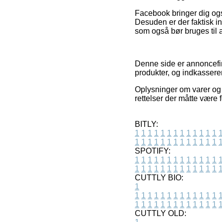
Facebook bringer dig ogs
Desuden er der faktisk i
som også bør bruges til a
Denne side er annoncefin
produkter, og indkasserer
Oplysninger om varer og i
rettelser der måtte være f
BITLY:
1
1
1
1
1
1
1
1
1
1
1
1
1
1
1
1
1
1
1
1
1
1
1
1
1
1
SPOTIFY:
1
1
1
1
1
1
1
1
1
1
1
1
1
1
1
1
1
1
1
1
1
1
1
1
1
1
CUTTLY BIO:
1
1
1
1
1
1
1
1
1
1
1
1
1
1
1
1
1
1
1
1
1
1
1
1
1
1
1
CUTTLY OLD: