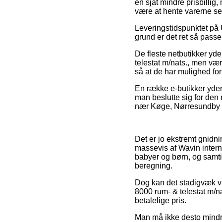
en sjat mindre prisbillig,
være at hente varerne sel
Leveringstidspunktet på U
grund er det ret så passe
De fleste netbutikker yd
telestat m/nats., men vær
så at de har mulighed for
En række e-butikker yder
man beslutte sig for den 
nær Køge, Nørresundby ell
Det er jo ekstremt gnidni
massevis af Wavin intern
babyer og børn, og samti
beregning.
Dog kan det stadigvæk vi
8000 rum- & telestat m/na
betalelige pris.
Man må ikke desto mindre 