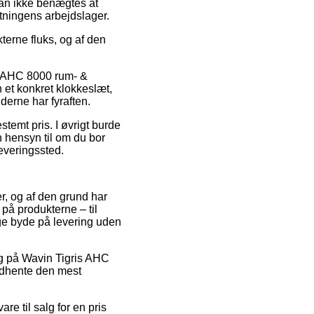
 kan ikke benægtes at
etningens arbejdslager.
terne fluks, og af den
is AHC 8000 rum- &
n et konkret klokkeslæt,
derne har fyraften.
temt pris. I øvrigt burde
n hensyn til om du bor
leveringssted.
er, og af den grund har
på produkterne – til
ge byde på levering uden
lg på Wavin Tigris AHC
indhente den mest
re til salg for en pris