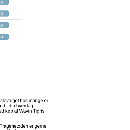
op
op
op
op
ørstevalget hos mange er
nd i din hverdag.
ved køb af Wavin Tigris
e. Fragtmetoden er gerne