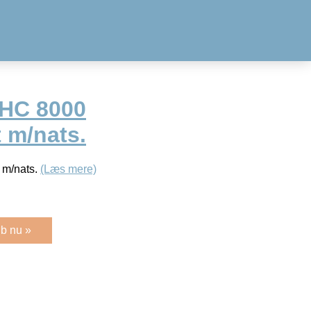
AHC 8000
t m/nats.
t m/nats.
(Læs mere)
b nu »