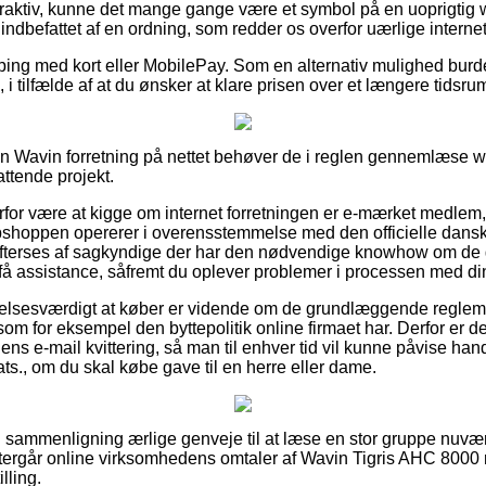
ttraktiv, kunne det mange gange være et symbol på en uoprigti
 indbefattet af en ordning, som redder os overfor uærlige interne
pping med kort eller MobilePay. Som en alternativ mulighed bur
 i tilfælde af at du ønsker at klare prisen over et længere tidsru
i en Wavin forretning på nettet behøver de i reglen gennemlæse 
ttende projekt.
rfor være at kigge om internet forretningen er e-mærket medlem, f
ebshoppen opererer i overensstemmelse med den officielle dansk
terses af sagkyndige der har den nødvendige knowhow om de 
 få assistance, såfremt du oplever problemer i processen med din
elsesværdigt at køber er vidende om de grundlæggende reglemen
om for eksempel den byttepolitik online firmaet har. Derfor er det
ens e-mail kvittering, så man til enhver tid vil kunne påvise ha
ts., om du skal købe gave til en herre eller dame.
n sammenligning ærlige genveje til at læse en stor gruppe nuvæ
 eftergår online virksomhedens omtaler af Wavin Tigris AHC 8000 
lling.