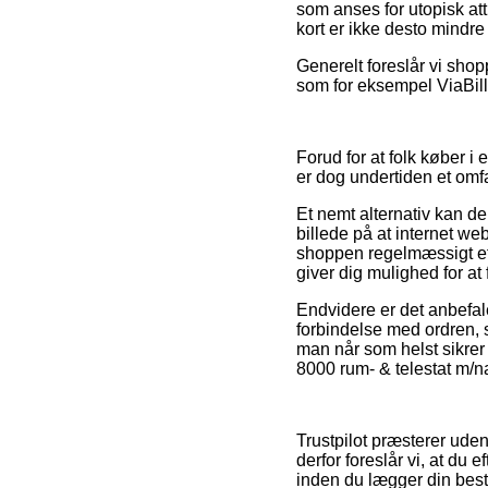
som anses for utopisk a
kort er ikke desto mindre
Generelt foreslår vi sho
som for eksempel ViaBill,
Forud for at folk køber 
er dog undertiden et omfa
Et nemt alternativ kan de
billede på at internet w
shoppen regelmæssigt ef
giver dig mulighed for at
Endvidere er det anbefal
forbindelse med ordren, s
man når som helst sikrer 
8000 rum- & telestat m/na
Trustpilot præsterer ude
derfor foreslår vi, at du
inden du lægger din besti