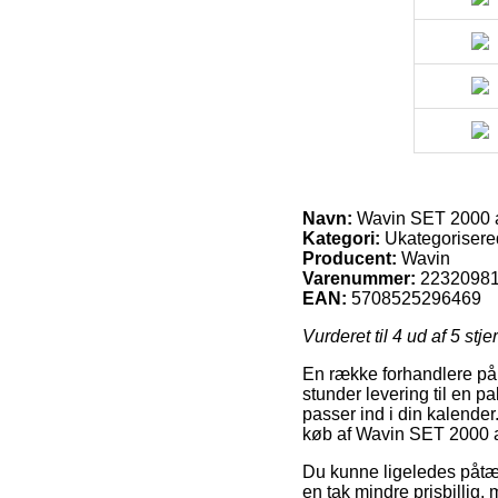
Navn:
Wavin SET 2000 al
Kategori:
Ukategorisere
Producent:
Wavin
Varenummer:
2232098
EAN:
5708525296469
Vurderet til
4
ud af 5 stje
En række forhandlere på n
stunder levering til en 
passer ind i din kalender
køb af Wavin SET 2000 al
Du kunne ligeledes påtænk
en tak mindre prisbillig,