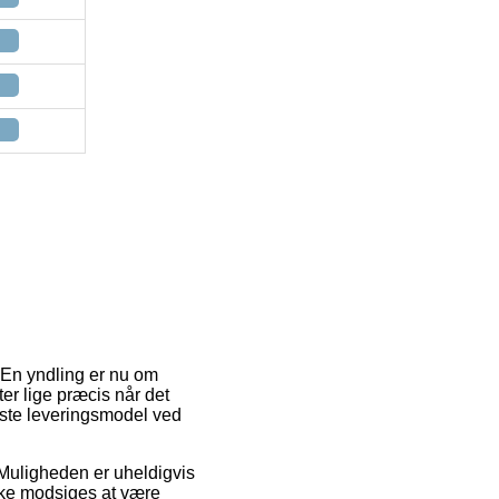
. En yndling er nu om
er lige præcis når det
igste leveringsmodel ved
. Muligheden er uheldigvis
ikke modsiges at være