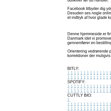
udskiller før du handler.
Facebook tilbyder dig yd
Desuden ses nogle online 
et indtryk af hvor glade 
Denne hjemmeside er fina
Danmark idet vi promover
gennemfører en bestillin
Orientering vedrørende p
korrektioner der muligvis
BITLY:
1
1
1
1
1
1
1
1
1
1
1
1
1
1
1
1
1
1
1
1
1
1
1
1
1
1
SPOTIFY:
1
1
1
1
1
1
1
1
1
1
1
1
1
1
1
1
1
1
1
1
1
1
1
1
1
1
CUTTLY BIO:
1
1
1
1
1
1
1
1
1
1
1
1
1
1
1
1
1
1
1
1
1
1
1
1
1
1
1