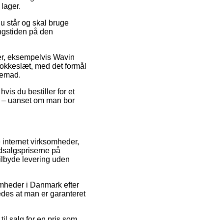
 lager.
u står og skal bruge
ingstiden på den
ter, eksempelvis Wavin
klokkeslæt, med det formål
hjemad.
is du bestiller for et
k – uanset om man bor
 internet virksomheder,
udsalgspriserne på
tilbyde levering uden
somheder i Danmark efter
edes at man er garanteret
il salg for en pris som