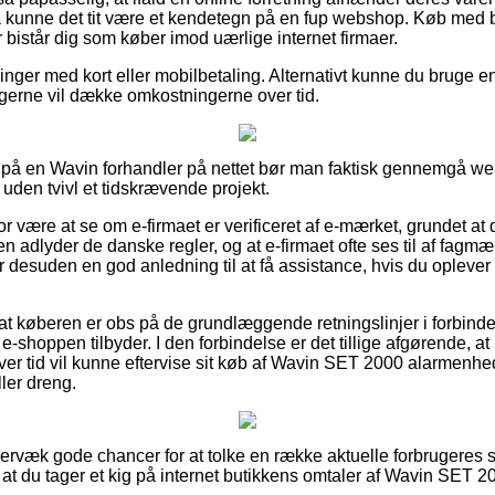
så kunne det tit være et kendetegn på en fup webshop. Køb med be
er bistår dig som køber imod uærlige internet firmaer.
illinger med kort eller mobilbetaling. Alternativt kunne du bruge
u gerne vil dække omkostningerne over tid.
r på en Wavin forhandler på nettet bør man faktisk gennemgå 
 uden tvivl et tidskrævende projekt.
r være at se om e-firmaet er verificeret af e-mærket, grundet at
 adlyder de danske regler, og at e-firmaet ofte ses til af fagm
r desuden en god anledning til at få assistance, hvis du oplever
 at køberen er obs på de grundlæggende retningslinjer i forbinde
-shoppen tilbyder. I den forbindelse er det tillige afgørende, at 
ver tid vil kunne eftervise sit køb af Wavin SET 2000 alarmenhed 
ller dreng.
ervæk gode chancer for at tolke en række aktuelle forbrugeres 
 at du tager et kig på internet butikkens omtaler af Wavin SET 2