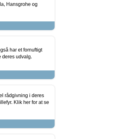
la, Hansgrohe og
så har et fornuftigt
se deres udvalg.
el rådgivning i deres
efyr. Klik her for at se