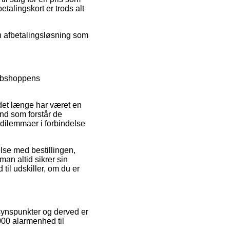
talingskort er trods alt
 en afbetalingsløsning som
webshoppens
 det længe har været en
ænd som forstår de
 dilemmaer i forbindelse
lse med bestillingen,
man altid sikrer sin
til udskiller, om du er
synspunkter og derved er
000 alarmenhed til