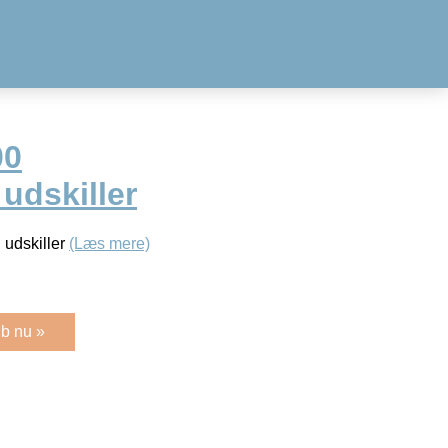
00
 udskiller
 udskiller
(Læs mere)
b nu »