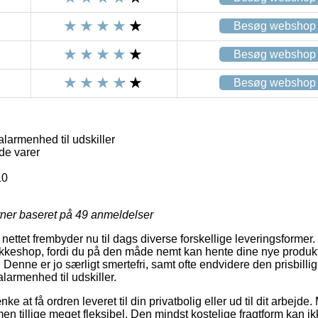
Besøg webshop
Besøg webshop
Besøg webshop
armenhed til udskiller
de varer
10
rner baseret på
49
anmeldelser
ettet frembyder nu til dags diverse forskellige leveringsformer
pakkeshop, fordi du på den måde nemt kan hente dine nye produkt
. Denne er jo særligt smertefri, samt ofte endvidere den prisbill
armenhed til udskiller.
e at få ordren leveret til din privatbolig eller ud til dit arbejde
 men tillige meget fleksibel. Den mindst kostelige fragtform kan 