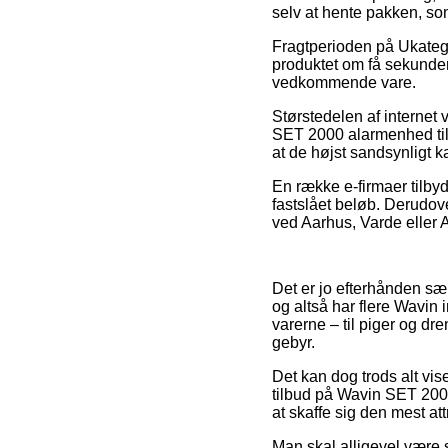
selv at hente pakken, som
Fragtperioden på Ukategor
produktet om få sekunder,
vedkommende vare.
Størstedelen af internet
SET 2000 alarmenhed til u
at de højst sandsynligt k
En række e-firmaer tilbyd
fastslået beløb. Derudov
ved Aarhus, Varde eller Aa
Det er jo efterhånden sær
og altså har flere Wavin
varerne – til piger og dr
gebyr.
Det kan dog trods alt vis
tilbud på Wavin SET 2000
at skaffe sig den mest att
Man skal alligevel være s