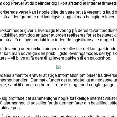
 dog kræver at du befinder dig i kort afstand af internet firmaets
iserede varer kan i nogle tilfælde være ret så væsentlig ifald d
 så af den grund er det tydeligvis klogt at man besigtiger lever
 virksomheder giver 1 hverdags levering på deres favorit produk
dskiller, som dog antager at orden realiseres før et besluttet 
an nå at få dit nye produkt klar inden de logistikansatte drager 
er levering uden omkostninger, men oftest er det kun gældende hv
er kan man udvælge den prisbilligste leveringsmodel, der typis
rs – vil blive at få dem til at levere pakken til en pakkeshop.
deles smart for enhver at søge information om priser fra diverse
 internet handler i Danmark fundet det uundgåeligt at nedsætte 
enge, samt til damer og herrer – drastisk, og endda nogle gange 
e sig profitabelt at sammenligne nogle forskellige internet virk
 alarmenhed til udskiller før du gennemfører din bestilling, sål
raktive pris.
å påpasselig, at ifald en online forretning afhænder deres varer t