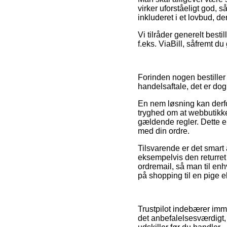
virker uforståeligt god, 
inkluderet i et lovbud, d
Vi tilråder generelt best
f.eks. ViaBill, såfremt d
Forinden nogen bestille
handelsaftale, det er dog
En nem løsning kan derfo
tryghed om at webbutikken
gældende regler. Dette e
med din ordre.
Tilsvarende er det smart
eksempelvis den returret e
ordremail, så man til enh
på shopping til en pige e
Trustpilot indebærer imm
det anbefalelsesværdigt,