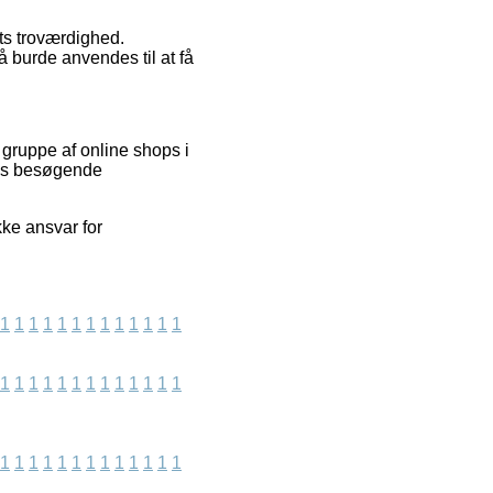
ts troværdighed.
å burde anvendes til at få
gruppe af online shops i
res besøgende
ke ansvar for
1
1
1
1
1
1
1
1
1
1
1
1
1
1
1
1
1
1
1
1
1
1
1
1
1
1
1
1
1
1
1
1
1
1
1
1
1
1
1