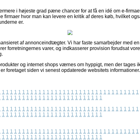
ermere i højeste grad pæne chancer for at få en idé om e-firmae
firmaer hvor man kan levere en kritik af deres køb, hvilket ogs
kunderne er.
nsieret af annonceindtægter. Vi har faste samarbejder med en 
er forretningernes varer, og indkasserer provision forudsat vo
g.
rodukter og internet shops værnes om hyppigt, men der tages ik
 er foretaget siden vi senest opdaterede websitets informationer.
1
1
1
1
1
1
1
1
1
1
1
1
1
1
1
1
1
1
1
1
1
1
1
1
1
1
1
1
1
1
1
1
1
1
1
1
1
1
1
1
1
1
1
1
1
1
1
1
1
1
1
1
1
1
1
1
1
1
1
1
1
1
1
1
1
1
1
1
1
1
1
1
1
1
1
1
1
1
1
1
1
1
1
1
1
1
1
1
1
1
1
1
1
1
1
1
1
1
1
1
1
1
1
1
1
1
1
1
1
1
1
1
1
1
1
1
1
1
1
1
1
1
1
1
1
1
1
1
1
1
1
1
1
1
1
1
1
1
1
1
1
1
1
1
1
1
1
1
1
1
1
1
1
1
1
1
1
1
1
1
1
1
1
1
1
1
1
1
1
1
1
1
1
1
1
1
1
1
1
1
1
1
1