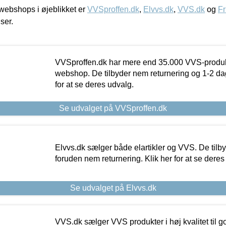
ebshops i øjeblikket er
VVSproffen.dk
,
Elvvs.dk
,
VVS.dk
og
Fr
iser.
VVSproffen.dk har mere end 35.000 VVS-produk
webshop. De tilbyder nem returnering og 1-2 dag
for at se deres udvalg.
Se udvalget på VVSproffen.dk
Elvvs.dk sælger både elartikler og VVS. De tilb
foruden nem returnering. Klik her for at se deres
Se udvalget på Elvvs.dk
VVS.dk sælger VVS produkter i høj kvalitet til go