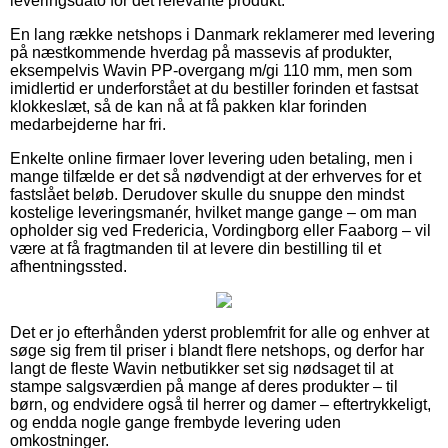
leveringsdato for det relevante produkt.
En lang række netshops i Danmark reklamerer med levering
på næstkommende hverdag på massevis af produkter,
eksempelvis Wavin PP-overgang m/gi 110 mm, men som
imidlertid er underforstået at du bestiller forinden et fastsat
klokkeslæt, så de kan nå at få pakken klar forinden
medarbejderne har fri.
Enkelte online firmaer lover levering uden betaling, men i
mange tilfælde er det så nødvendigt at der erhverves for et
fastslået beløb. Derudover skulle du snuppe den mindst
kostelige leveringsmanér, hvilket mange gange – om man
opholder sig ved Fredericia, Vordingborg eller Faaborg – vil
være at få fragtmanden til at levere din bestilling til et
afhentningssted.
Det er jo efterhånden yderst problemfrit for alle og enhver at
søge sig frem til priser i blandt flere netshops, og derfor har
langt de fleste Wavin netbutikker set sig nødsaget til at
stampe salgsværdien på mange af deres produkter – til
børn, og endvidere også til herrer og damer – eftertrykkeligt,
og endda nogle gange frembyde levering uden
omkostninger.