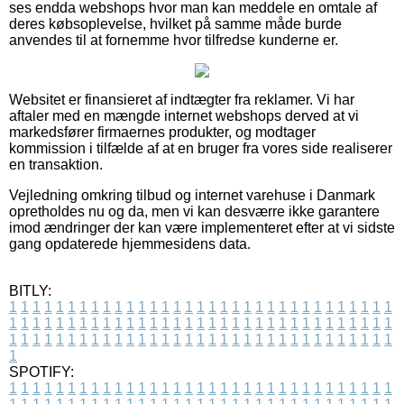
ses endda webshops hvor man kan meddele en omtale af
deres købsoplevelse, hvilket på samme måde burde
anvendes til at fornemme hvor tilfredse kunderne er.
Websitet er finansieret af indtægter fra reklamer. Vi har
aftaler med en mængde internet webshops derved at vi
markedsfører firmaernes produkter, og modtager
kommission i tilfælde af at en bruger fra vores side realiserer
en transaktion.
Vejledning omkring tilbud og internet varehuse i Danmark
opretholdes nu og da, men vi kan desværre ikke garantere
imod ændringer der kan være implementeret efter at vi sidste
gang opdaterede hjemmesidens data.
BITLY:
1
1
1
1
1
1
1
1
1
1
1
1
1
1
1
1
1
1
1
1
1
1
1
1
1
1
1
1
1
1
1
1
1
1
1
1
1
1
1
1
1
1
1
1
1
1
1
1
1
1
1
1
1
1
1
1
1
1
1
1
1
1
1
1
1
1
1
1
1
1
1
1
1
1
1
1
1
1
1
1
1
1
1
1
1
1
1
1
1
1
1
1
1
1
1
1
1
1
1
1
SPOTIFY:
1
1
1
1
1
1
1
1
1
1
1
1
1
1
1
1
1
1
1
1
1
1
1
1
1
1
1
1
1
1
1
1
1