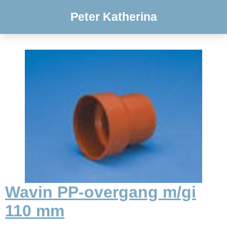
Peter Katherina
Wavin PP-overgang m/gi
110 mm