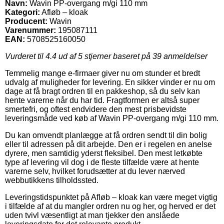
Navn:
Wavin PP-overgang m/gi 110 mm
Kategori:
Afløb – kloak
Producent:
Wavin
Varenummer:
195087111
EAN:
5708525160050
Vurderet til
4.4
ud af 5 stjerner baseret på
39
anmeldelser
Temmelig mange e-firmaer giver nu om stunder et bredt
udvalg af muligheder for levering. En sikker vinder er nu om
dage at få bragt ordren til en pakkeshop, så du selv kan
hente varerne når du har tid. Fragtformen er altså super
smertefri, og oftest endvidere den mest prisbevidste
leveringsmåde ved køb af Wavin PP-overgang m/gi 110 mm.
Du kan omvendt planlægge at få ordren sendt til din bolig
eller til adressen på dit arbejde. Den er i regelen en anelse
dyrere, men samtidig yderst fleksibel. Den mest letkøbte
type af levering vil dog i de fleste tilfælde være at hente
varerne selv, hvilket forudsætter at du lever nærved
webbutikkens tilholdssted.
Leveringstidspunktet på Afløb – kloak kan være meget vigtig
i tilfælde af at du mangler ordren nu og her, og herved er det
uden tvivl væsentligt at man tjekker den anslåede