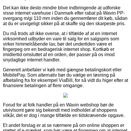
Det kan ikke desto mindre blive indbringende at udforske
visse internet varehuse i Danmark efter rabat på Wavin PP-
overgang m/gi 110 mm inden du gennemfører dit køb, sådan
at du er usvigeligt sikker på at skaffe sig den skarpeste pris.
Du må trods alt ikke overse, at i tilfælde af at en internet
virksomhed udbyder en vare til salg for en salgspris som
virker himmelråbende lav, bør det undertiden være et
fingerpeg om en bedragerisk internet shop. Kortkøb er
imidlertid omsluttet af en orden, der passer på os imod
snydagtige internet handler.
Generelt anbefaler vi køb med gængse betalingskort eller
MobilePay. Som alternativ bør du vælge en løsning på
afbetaling fra for eksempel ViaBill, for så vidt du higer efter at
finansiere betalingen af flere omgange.
Forud for at folk handler på en Wavin webshop bør de
utvivlsomt gøre sig bekendt med indholdet af shoppens
vilkår, det er dog i mange tilfælde en tidskrævende opgave.
Et andet forslag er at se nærmere på om online shoppen er
støttet af e-mærket, som bør være et fingerpeg om at internet