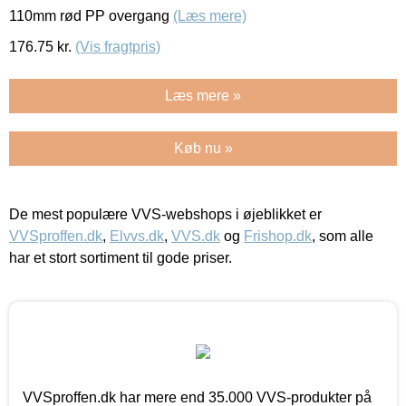
110mm rød PP overgang
(Læs mere)
176.75
kr.
(Vis fragtpris)
Læs mere »
Køb nu »
De mest populære VVS-webshops i øjeblikket er
VVSproffen.dk
,
Elvvs.dk
,
VVS.dk
og
Frishop.dk
, som alle
har et stort sortiment til gode priser.
VVSproffen.dk har mere end 35.000 VVS-produkter på