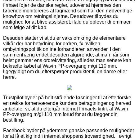
firmaet føjer de danske regler, udover at hjemmesiden
løbende monitoreres af fagmænd som har den nødvendige
knowhow om retningslinjerne. Derudover tilbydes du
mulighed for at blive assisteret, ifald du oplever dilemmaer
som følge af dit køb.
Desuden støtter vi at du er vaks omkring de elementære
vilkår der har betydning for ordren, fx hvilken
ombytningspolitik online forhandleren anvender. I den
sammenhæng er det desuden afgørende, at man når som
helst gemmer ens ordrekvittering, således man senere kan
bekræfte købet af Wavin PP-overgang m/gi 110 mm,
ligegyldigt om du efterspørger produkter til en dame eller
herre.
Trustpilot byder på helt strålende løsninger til at efterforske
en række forhenværende kunders betragtninger og herved
anbefaler vi, at du eftergår internet firmaets kritik af Wavin
PP-overgang m/gi 110 mm forud for at du lægger din
bestilling.
Facebook byder på ydermere ganske passende muligheder
for at få et kig ind i internet shoppens troværdighed. I øvrigt