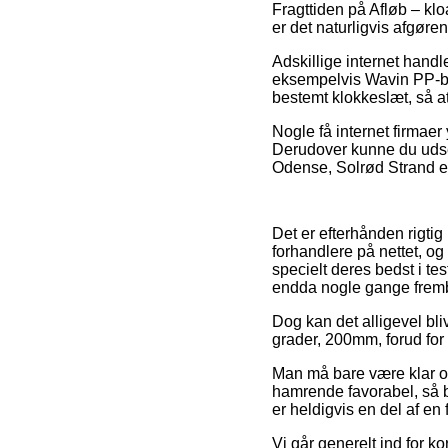
Fragttiden på Afløb – klo
er det naturligvis afgør
Adskillige internet han
eksempelvis Wavin PP-bøj
bestemt klokkeslæt, så at
Nogle få internet firmaer 
Derudover kunne du udse 
Odense, Solrød Strand elle
Det er efterhånden rigtig
forhandlere på nettet, og
specielt deres bedst i te
endda nogle gange fremb
Dog kan det alligevel bli
grader, 200mm, forud for 
Man må bare være klar ove
hamrende favorabel, så bø
er heldigvis en del af en 
Vi går generelt ind for ko