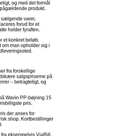
keligt, og med det formål
t pågældende produkt.
 sælgende varer,
ceres forud for et
te holder fyraften.
or et konkret beløb.
t om man opholder sig i
udleveringssted.
r fra forskellige
nedskære salgspriserne på
rrer – betragteligt, og
ud på Wavin PP-bøjning 15
sbilligste pris.
ris der anses for
isk shop. Kortbestillinger
t.
d fra eksempelvis ViaBill,