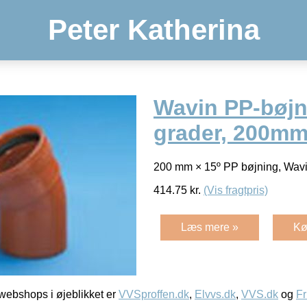
Peter Katherina
Wavin PP-bøjn
grader, 200mm
200 mm × 15º PP bøjning, Wav
414.75
kr.
(Vis fragtpris)
Læs mere »
Kø
ebshops i øjeblikket er
VVSproffen.dk
,
Elvvs.dk
,
VVS.dk
og
Fr