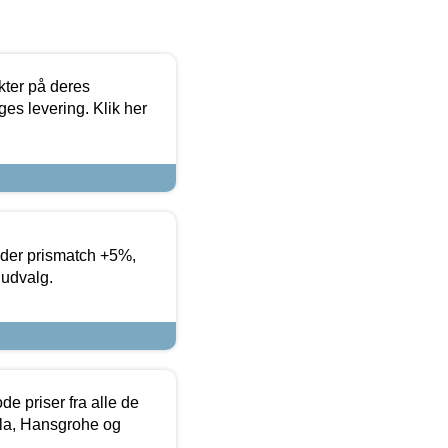
ter på deres
es levering. Klik her
yder prismatch +5%,
 udvalg.
de priser fra alle de
la, Hansgrohe og