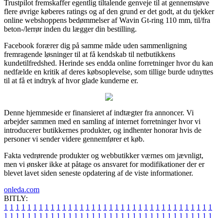
Trustpilot fremskaffer egentlig tiltalende genveje til at gennemstøve
flere øvrige køberes ratings og af den grund er det godt, at du tjekker
online webshoppens bedømmelser af Wavin Gt-ring 110 mm, til/fra
beton-/lerrør inden du lægger din bestilling.
Facebook forærer dig på samme måde uden sammenligning
fremragende løsninger til at få kendskab til netbutikkens
kundetilfredshed. Herinde ses endda online forretninger hvor du kan
nedfælde en kritik af deres købsoplevelse, som tillige burde udnyttes
til at få et indtryk af hvor glade kunderne er.
Denne hjemmeside er finansieret af indtægter fra annoncer. Vi
arbejder sammen med en samling af internet forretninger hvor vi
introducerer butikkernes produkter, og indhenter honorar hvis de
personer vi sender videre gennemfører et køb.
Fakta vedrørende produkter og webbutikker værnes om jævnligt,
men vi ønsker ikke at påtage os ansvaret for modifikationer der er
blevet lavet siden seneste opdatering af de viste informationer.
onleda.com
BITLY:
1
1
1
1
1
1
1
1
1
1
1
1
1
1
1
1
1
1
1
1
1
1
1
1
1
1
1
1
1
1
1
1
1
1
1
1
1
1
1
1
1
1
1
1
1
1
1
1
1
1
1
1
1
1
1
1
1
1
1
1
1
1
1
1
1
1
1
1
1
1
1
1