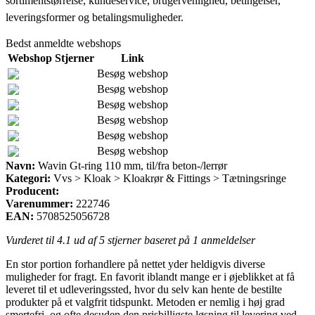
sortimentstørrelse, kundeservice, brugervenlighed, betingelser,
leveringsformer og betalingsmuligheder.
Bedst anmeldte webshops
Webshop
Stjerner
Link
Besøg webshop
Besøg webshop
Besøg webshop
Besøg webshop
Besøg webshop
Besøg webshop
Navn:
Wavin Gt-ring 110 mm, til/fra beton-/lerrør
Kategori:
Vvs > Kloak > Kloakrør & Fittings > Tætningsringe
Producent:
Varenummer:
222746
EAN:
5708525056728
Vurderet til
4.1
ud af 5 stjerner baseret på
1
anmeldelser
En stor portion forhandlere på nettet yder heldigvis diverse
muligheder for fragt. En favorit iblandt mange er i øjeblikket at få
leveret til et udleveringssted, hvor du selv kan hente de bestilte
produkter på et valgfrit tidspunkt. Metoden er nemlig i høj grad
smertefri, og ofte desuden den prisbilligste løsning til levering ved