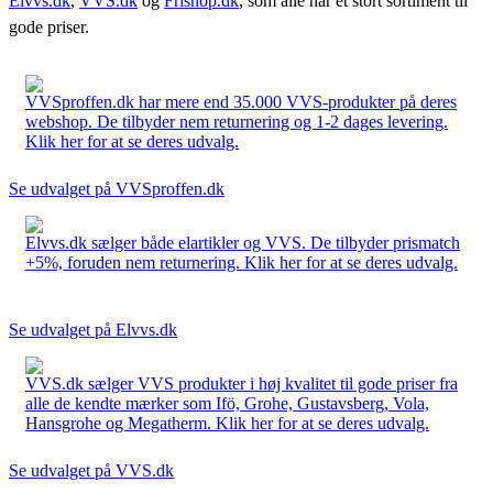
Elvvs.dk
,
VVS.dk
og
Frishop.dk
, som alle har et stort sortiment til
gode priser.
VVSproffen.dk har mere end 35.000 VVS-produkter på deres
webshop. De tilbyder nem returnering og 1-2 dages levering.
Klik her for at se deres udvalg.
Se udvalget på VVSproffen.dk
Elvvs.dk sælger både elartikler og VVS. De tilbyder prismatch
+5%, foruden nem returnering. Klik her for at se deres udvalg.
Se udvalget på Elvvs.dk
VVS.dk sælger VVS produkter i høj kvalitet til gode priser fra
alle de kendte mærker som Ifö, Grohe, Gustavsberg, Vola,
Hansgrohe og Megatherm. Klik her for at se deres udvalg.
Se udvalget på VVS.dk