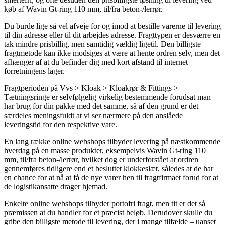
køb af Wavin Gt-ring 110 mm, til/fra beton-/lerrør.
Du burde lige så vel afveje for og imod at bestille varerne til levering
til din adresse eller til dit arbejdes adresse. Fragttypen er desværre en
tak mindre prisbillig, men samtidig vældig ligetil. Den billigste
fragtmetode kan ikke modsiges at være at hente ordren selv, men det
afhænger af at du befinder dig med kort afstand til internet
forretningens lager.
Fragtperioden på Vvs > Kloak > Kloakrør & Fittings >
Tætningsringe er selvfølgelig virkelig bestemmende forudsat man
har brug for din pakke med det samme, så af den grund er det
særdeles meningsfuldt at vi ser nærmere på den anslåede
leveringstid for den respektive vare.
En lang række online webshops tilbyder levering på næstkommende
hverdag på en masse produkter, eksempelvis Wavin Gt-ring 110
mm, til/fra beton-/lerrør, hvilket dog er underforstået at ordren
gennemføres tidligere end et besluttet klokkeslæt, således at de har
en chance for at nå at få de nye varer hen til fragtfirmaet forud for at
de logistikansatte drager hjemad.
Enkelte online webshops tilbyder portofri fragt, men tit er det så
præmissen at du handler for et præcist beløb. Derudover skulle du
gribe den billigste metode til levering, der i mange tilfælde – uanset