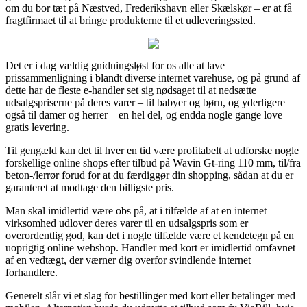
om du bor tæt på Næstved, Frederikshavn eller Skælskør – er at få
fragtfirmaet til at bringe produkterne til et udleveringssted.
Det er i dag vældig gnidningsløst for os alle at lave
prissammenligning i blandt diverse internet varehuse, og på grund af
dette har de fleste e-handler set sig nødsaget til at nedsætte
udsalgspriserne på deres varer – til babyer og børn, og yderligere
også til damer og herrer – en hel del, og endda nogle gange love
gratis levering.
Til gengæld kan det til hver en tid være profitabelt at udforske nogle
forskellige online shops efter tilbud på Wavin Gt-ring 110 mm, til/fra
beton-/lerrør forud for at du færdiggør din shopping, sådan at du er
garanteret at modtage den billigste pris.
Man skal imidlertid være obs på, at i tilfælde af at en internet
virksomhed udlover deres varer til en udsalgspris som er
overordentlig god, kan det i nogle tilfælde være et kendetegn på en
uoprigtig online webshop. Handler med kort er imidlertid omfavnet
af en vedtægt, der værner dig overfor svindlende internet
forhandlere.
Generelt slår vi et slag for bestillinger med kort eller betalinger med