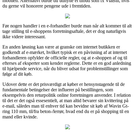
mobilen. Alternativt burde du udnytte et tilbud som fx ViaBill, hvis
du gerne vil honorere pengene ude i fremtiden.
Før nogen handler i en e-forhandler burde man når alt kommer til alt
tage stilling til e-shoppens forretningsaftale, det er dog naturligvis
ikke videre interessant.
En anden løsning kan være at granske om internet butikken er
godkendt af e-mærket, hvilket typisk er en påvisning af at internet
forhandleren opfylder de officielle regler, og at e-shoppen af og til
efterses af eksperter som kender reglerne. Dette er en god anledning
til hjælpende service, når du bliver udsat for problemstillinger som
følge af dit køb.
Udover dette er det prisværdigt at køber er hensynstagende til de
fundamentale betingelser der influerer på bestillingen, som
eksempelvis den returpolitik online forretningen anvender. I relation
til det er det også essesentielt, at man altid bevarer sin kvittering på
e-mail, således man til enhver tid kan bevidne sit køb af Wavin Gt-
ring 110 mm, til/fra beton-/lerrør, hvad end du er på shopping til en
mand eller kvinde.