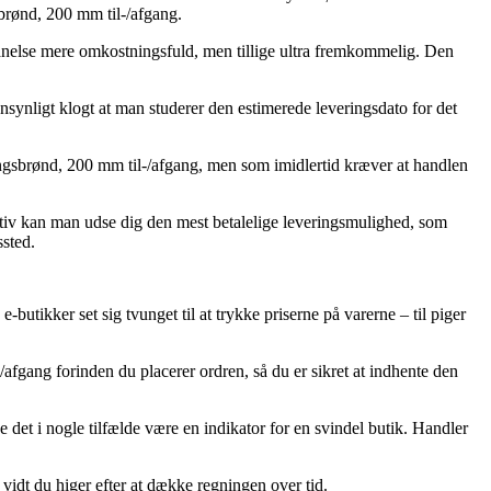
sbrønd, 200 mm til-/afgang.
n anelse mere omkostningsfuld, men tillige ultra fremkommelig. Den
ensynligt klogt at man studerer den estimerede leveringsdato for det
ingsbrønd, 200 mm til-/afgang, men som imidlertid kræver at handlen
nativ kan man udse dig den mest betalelige leveringsmulighed, som
ssted.
butikker set sig tvunget til at trykke priserne på varerne – til piger
fgang forinden du placerer ordren, så du er sikret at indhente den
 det i nogle tilfælde være en indikator for en svindel butik. Handler
 vidt du higer efter at dække regningen over tid.