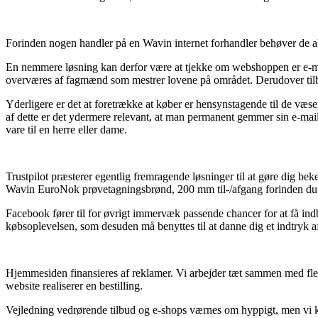
Forinden nogen handler på en Wavin internet forhandler behøver de a
En nemmere løsning kan derfor være at tjekke om webshoppen er e-mærke
overværes af fagmænd som mestrer lovene på området. Derudover tilbyd
Yderligere er det at foretrække at køber er hensynstagende til de væs
af dette er det ydermere relevant, at man permanent gemmer sin e-mai
vare til en herre eller dame.
Trustpilot præsterer egentlig fremragende løsninger til at gøre dig be
Wavin EuroNok prøvetagningsbrønd, 200 mm til-/afgang forinden du b
Facebook fører til for øvrigt immervæk passende chancer for at få i
købsoplevelsen, som desuden må benyttes til at danne dig et indtryk af
Hjemmesiden finansieres af reklamer. Vi arbejder tæt sammen med fler
website realiserer en bestilling.
Vejledning vedrørende tilbud og e-shops værnes om hyppigt, men vi ka