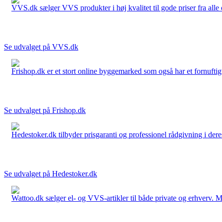
VVS.dk sælger VVS produkter i høj kvalitet til gode priser fra al
Se udvalget på VVS.dk
Frishop.dk er et stort online byggemarked som også har et fornuftigt
Se udvalget på Frishop.dk
Hedestoker.dk tilbyder prisgaranti og professionel rådgivning i dere
Se udvalget på Hedestoker.dk
Wattoo.dk sælger el- og VVS-artikler til både private og erhverv. M