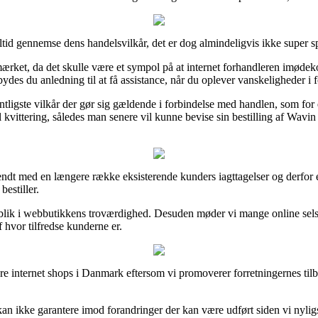
ltid gennemse dens handelsvilkår, det er dog almindeligvis ikke super
t, da det skulle være et sympol på at internet forhandleren imødekomme
es du anledning til at få assistance, når du oplever vanskeligheder i 
entligste vilkår der gør sig gældende i forbindelse med handlen, som fo
l kvittering, således man senere vil kunne bevise sin bestilling af Wa
kendt med en længere række eksisterende kunders iagttagelser og derfor e
estiller.
ndblik i webbutikkens troværdighed. Desuden møder vi mange online se
 hvor tilfredse kunderne er.
e internet shops i Danmark eftersom vi promoverer forretningernes tilbu
n ikke garantere imod forandringer der kan være udført siden vi nyligs