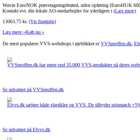
Wavin EuroNOK prøvetagningsbrønd, uden opføring (EuroHUK 600/100 m
Kontakt evt. din lokale AO-medarbejder for yderligere i
(Læs mere)
13063.75
kr.
(Vis fragtpris)
Læs mere »
Køb nu »
De mest populære VVS-webshops i øjeblikket er
VVSproffen.dk
,
El
VVSproffen.dk har mere end 35.000 VVS-produkter på deres webshop
Se udvalget på VVSproffen.dk
Elvvs.dk sælger både elartikler og VVS. De tilbyder prismatch +5%,
Se udvalget på Elvvs.dk