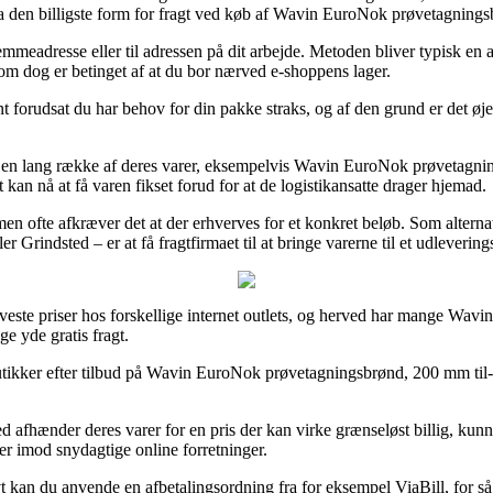
dda den billigste form for fragt ved køb af Wavin EuroNok prøvetagning
emmeadresse eller til adressen på dit arbejde. Metoden bliver typisk e
som dog er betinget af at du bor nærved e-shoppens lager.
nt forudsat du har behov for din pakke straks, og af den grund er det øj
 på en lang række af deres varer, eksempelvis Wavin EuroNok prøvetagn
 kan nå at få varen fikset forud for at de logistikansatte drager hjemad.
men ofte afkræver det at der erhverves for et konkret beløb. Som alter
rindsted – er at få fragtfirmaet til at bringe varerne til et udlevering
ste priser hos forskellige internet outlets, og herved har mange Wavin e-
e yde gratis fragt.
utikker efter tilbud på Wavin EuroNok prøvetagningsbrønd, 200 mm til-/a
 afhænder deres varer for en pris der kan virke grænseløst billig, kunne
ber imod snydagtige online forretninger.
ivt kan du anvende en afbetalingsordning fra for eksempel ViaBill, for så