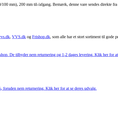
m), 200 mm til-/afgang. Bemærk, denne vare sendes direkte fra lever
vvs.dk
,
VVS.dk
og
Frishop.dk
, som alle har et stort sortiment til gode pr
. De tilbyder nem returnering og 1-2 dages levering. Klik her for at 
 foruden nem returnering. Klik her for at se deres udvalg.