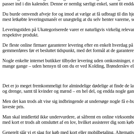
passer ind i din kalender. Denne er nemlig særligt enkel, samt tit en
Du burde omvendt afveje for og imod at vælge at få udbragt til din hj
mest letkøbte leveringsmanér er unægtelig at du selv henter varerne, 
Leveringstiden på Ukategoriserede varer er naturligvis virkelig releva
respektive produkt.
De fleste online firmaer garanterer levering efter en enkelt hverdag
gemmenføres før et besluttet tidspunkt, med det formål at de garanteret
Nogle enkelte internet butikker tilbyder levering uden omkostninger, 
mange gange – uden hensyn til om du er ved Kolding, Brønderslev eller G
Det er jo meget fremkommeligt for almindelige dødelige at finde de lave
og drenge, samt til kvinder og mænd – en hel del, og endda nogle gang
Men det kan trods alt vise sig indbringende at undersøge nogle få e-b
laveste pris.
Man skal imidlertid ikke undervurdere, at såfremt en online virksomhed
med kort er trods alt omsluttet af en lov, hvilket assisterer dig som kø
Generelt slår vi et slag for køb med kort eller mobilbetaling. Alternat