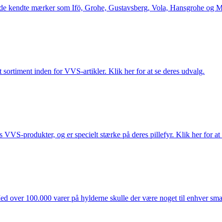
le de kendte mærker som Ifö, Grohe, Gustavsberg, Vola, Hansgrohe og Me
 sortiment inden for VVS-artikler. Klik her for at se deres udvalg.
s VVS-produkter, og er specielt stærke på deres pillefyr. Klik her for at
ed over 100.000 varer på hylderne skulle der være noget til enhver smag