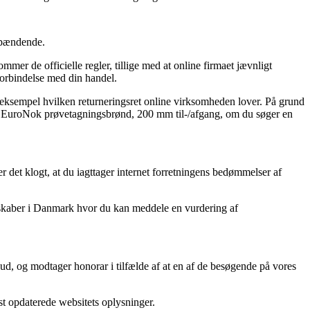
 spændende.
r de officielle regler, tillige med at online firmaet jævnligt
forbindelse med din handel.
r eksempel hvilken returneringsret online virksomheden lover. På grund
vin EuroNok prøvetagningsbrønd, 200 mm til-/afgang, om du søger en
r det klogt, at du iagttager internet forretningens bedømmelser af
lskaber i Danmark hvor du kan meddele en vurdering af
d, og modtager honorar i tilfælde af at en af de besøgende på vores
t opdaterede websitets oplysninger.