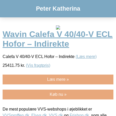
Peter Katherina
Wavin Calefa V 40/40-V ECL
Hofor – Indirekte
Calefa V 40/40-V ECL Hofor – Indirekte
(Læs mere)
25411.75
kr.
(Vis fragtpris)
Læs mere »
Køb nu »
De mest populære VVS-webshops i øjeblikket er
VVSproffen.dk
,
Elvvs.dk
,
VVS.dk
og
Frishop.dk
, som alle