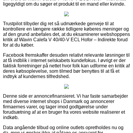
ligegyldigt om du søger et produkt til en mand eller kvinde.
Trustpilot tilbyder dig ret så udmærkede genveje til at
kontrollere en længere række tidligere køberes meninger og
af den grund anbefales det, at du eksaminerer webshoppens
kritik af Wavin Calefa V 40/40-V ECL Hofor – Indirekte forud
for at du køber.
Facebook fremskaffer desuden relativt relevante løsninger til
at få indblik i internet selskabets kundefokus. I øvrigt er der
faktisk forretninger på nettet hvor folk kan udforme en kritik af
deres købsoplevelse, som tilmed bør benyttes til at få et
indtryk af kundernes tilfredshed.
Denne side er annoncefinansieret. Vi har faste samarbejder
med diverse internet shops i Danmark og annoncerer
firmaernes varer, og tager imod godtgørelse under
forudsætning af at en bruger fra vores website realiserer et
indkøb.
Data angående tilbud og online outlets opretholdes nu og
da, men vi ønsker ikke at påtage os ansvaret for