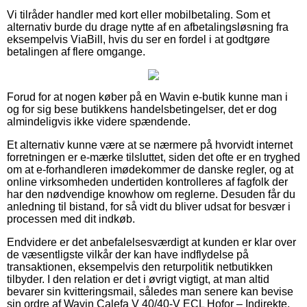
Vi tilråder handler med kort eller mobilbetaling. Som et
alternativ burde du drage nytte af en afbetalingsløsning fra
eksempelvis ViaBill, hvis du ser en fordel i at godtgøre
betalingen af flere omgange.
Forud for at nogen køber på en Wavin e-butik kunne man i
og for sig bese butikkens handelsbetingelser, det er dog
almindeligvis ikke videre spændende.
Et alternativ kunne være at se nærmere på hvorvidt internet
forretningen er e-mærke tilsluttet, siden det ofte er en tryghed
om at e-forhandleren imødekommer de danske regler, og at
online virksomheden undertiden kontrolleres af fagfolk der
har den nødvendige knowhow om reglerne. Desuden får du
anledning til bistand, for så vidt du bliver udsat for besvær i
processen med dit indkøb.
Endvidere er det anbefalelsesværdigt at kunden er klar over
de væsentligste vilkår der kan have indflydelse på
transaktionen, eksempelvis den returpolitik netbutikken
tilbyder. I den relation er det i øvrigt vigtigt, at man altid
bevarer sin kvitteringsmail, således man senere kan bevise
sin ordre af Wavin Calefa V 40/40-V ECL Hofor – Indirekte,