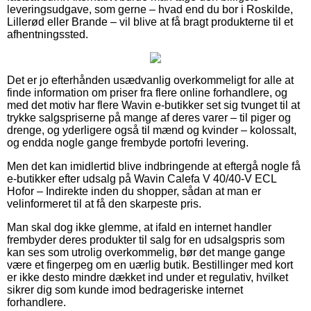
leveringsudgave, som gerne – hvad end du bor i Roskilde,
Lillerød eller Brande – vil blive at få bragt produkterne til et
afhentningssted.
Det er jo efterhånden usædvanlig overkommeligt for alle at
finde information om priser fra flere online forhandlere, og
med det motiv har flere Wavin e-butikker set sig tvunget til at
trykke salgspriserne på mange af deres varer – til piger og
drenge, og yderligere også til mænd og kvinder – kolossalt,
og endda nogle gange frembyde portofri levering.
Men det kan imidlertid blive indbringende at eftergå nogle få
e-butikker efter udsalg på Wavin Calefa V 40/40-V ECL
Hofor – Indirekte inden du shopper, sådan at man er
velinformeret til at få den skarpeste pris.
Man skal dog ikke glemme, at ifald en internet handler
frembyder deres produkter til salg for en udsalgspris som
kan ses som utrolig overkommelig, bør det mange gange
være et fingerpeg om en uærlig butik. Bestillinger med kort
er ikke desto mindre dækket ind under et regulativ, hvilket
sikrer dig som kunde imod bedrageriske internet
forhandlere.