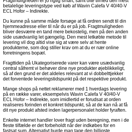
Fragtmuligheden er jo rigtig smart, samt ofte tilmed den mest
betalelige leveringstype ved køb af Wavin Calefa V 40/40-V
ECL Hofor – Indirekte.
Du kunne på samme måde forsøge at få ordren sendt til din
hjemmeadresse eller til når du er på job. Fragtmuligheden
bliver desværre en tand mere bekostelig, men på den anden
side usædvanlig let gængelig. Den mest letkøbte metode til
levering vil dog altid vise sig at være selv at hente
produkterne, som dog stiller krav om at du er nær online
forretningens bopæl.
Fragttiden på Ukategoriserede varer kan være usædvanlig
central såfremt vi behøver dine nye produkter øjeblikkeligt,
så af den grund er det aldeles relevant at vi dobbelttjekker
det forventede leveringstidspunkt på det respektive produkt.
Mange shops på nettet reklamerer med 1 hverdags levering
på en række varer, eksempelvis Wavin Calefa V 40/40-V
ECL Hofor – Indirekte, som imidlertid er forudsat at orden
realiseres forinden et konkret tidspunkt, så at de kan nå at få
dit nye produkt afsted inden lagerpersonalet holder fyraften.
Enkelte internet handler lover fragt uden beregning, men i de
fleste tilfælde er det forbeholdt når der indkøbes for en
fastsat sum. Alternativt burde man tage den billigste