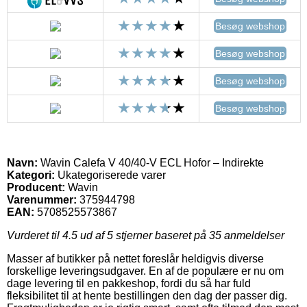
Besøg webshop
Besøg webshop
Besøg webshop
Besøg webshop
Navn:
Wavin Calefa V 40/40-V ECL Hofor – Indirekte
Kategori:
Ukategoriserede varer
Producent:
Wavin
Varenummer:
375944798
EAN:
5708525573867
Vurderet til
4.5
ud af 5 stjerner baseret på
35
anmeldelser
Masser af butikker på nettet foreslår heldigvis diverse
forskellige leveringsudgaver. En af de populære er nu om
dage levering til en pakkeshop, fordi du så har fuld
fleksibilitet til at hente bestillingen den dag der passer dig.