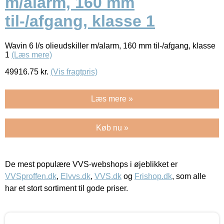
m/alarm, 160 mm
til-/afgang, klasse 1
Wavin 6 l/s olieudskiller m/alarm, 160 mm til-/afgang, klasse
1
(Læs mere)
49916.75
kr.
(Vis fragtpris)
Læs mere »
Køb nu »
De mest populære VVS-webshops i øjeblikket er
VVSproffen.dk
,
Elvvs.dk
,
VVS.dk
og
Frishop.dk
, som alle
har et stort sortiment til gode priser.