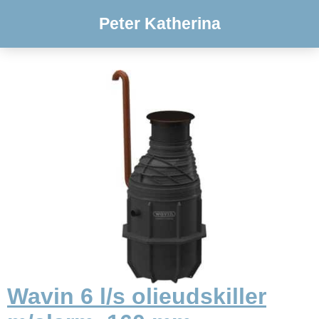
Peter Katherina
Wavin 6 l/s olieudskiller