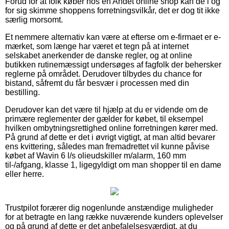
Forud for at folk køber hos en Andet online shop kan de i og
for sig skimme shoppens forretningsvilkår, det er dog tit ikke
særlig morsomt.
Et nemmere alternativ kan være at efterse om e-firmaet er e-
mærket, som længe har været et tegn på at internet
selskabet anerkender de danske regler, og at online
butikken rutinemæssigt undersøges af fagfolk der behersker
reglerne på området. Derudover tilbydes du chance for
bistand, såfremt du får besvær i processen med din
bestilling.
Derudover kan det være til hjælp at du er vidende om de
primære reglementer der gælder for købet, til eksempel
hvilken ombytningsrettighed online forretningen kører med.
På grund af dette er det i øvrigt vigtigt, at man altid bevarer
ens kvittering, således man fremadrettet vil kunne påvise
købet af Wavin 6 l/s olieudskiller m/alarm, 160 mm
til-/afgang, klasse 1, ligegyldigt om man shopper til en dame
eller herre.
Trustpilot forærer dig nogenlunde anstændige muligheder
for at betragte en lang række nuværende kunders oplevelser
og på grund af dette er det anbefalelsesværdigt, at du