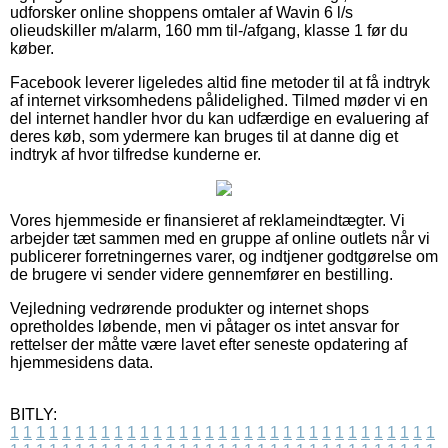
udforsker online shoppens omtaler af Wavin 6 l/s
olieudskiller m/alarm, 160 mm til-/afgang, klasse 1 før du
køber.
Facebook leverer ligeledes altid fine metoder til at få indtryk
af internet virksomhedens pålidelighed. Tilmed møder vi en
del internet handler hvor du kan udfærdige en evaluering af
deres køb, som ydermere kan bruges til at danne dig et
indtryk af hvor tilfredse kunderne er.
Vores hjemmeside er finansieret af reklameindtægter. Vi
arbejder tæt sammen med en gruppe af online outlets når vi
publicerer forretningernes varer, og indtjener godtgørelse om
de brugere vi sender videre gennemfører en bestilling.
Vejledning vedrørende produkter og internet shops
opretholdes løbende, men vi påtager os intet ansvar for
rettelser der måtte være lavet efter seneste opdatering af
hjemmesidens data.
BITLY:
1
1
1
1
1
1
1
1
1
1
1
1
1
1
1
1
1
1
1
1
1
1
1
1
1
1
1
1
1
1
1
1
1