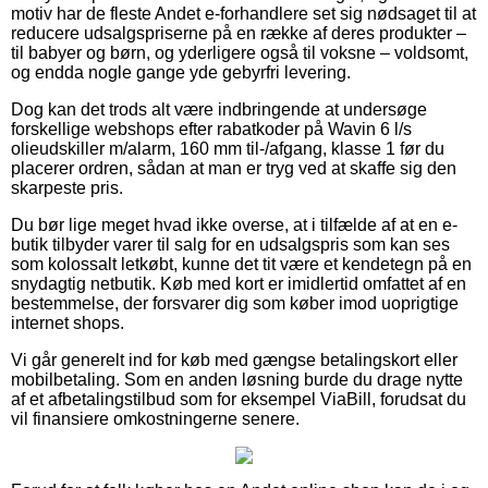
motiv har de fleste Andet e-forhandlere set sig nødsaget til at
reducere udsalgspriserne på en række af deres produkter –
til babyer og børn, og yderligere også til voksne – voldsomt,
og endda nogle gange yde gebyrfri levering.
Dog kan det trods alt være indbringende at undersøge
forskellige webshops efter rabatkoder på Wavin 6 l/s
olieudskiller m/alarm, 160 mm til-/afgang, klasse 1 før du
placerer ordren, sådan at man er tryg ved at skaffe sig den
skarpeste pris.
Du bør lige meget hvad ikke overse, at i tilfælde af at en e-
butik tilbyder varer til salg for en udsalgspris som kan ses
som kolossalt letkøbt, kunne det tit være et kendetegn på en
snydagtig netbutik. Køb med kort er imidlertid omfattet af en
bestemmelse, der forsvarer dig som køber imod uoprigtige
internet shops.
Vi går generelt ind for køb med gængse betalingskort eller
mobilbetaling. Som en anden løsning burde du drage nytte
af et afbetalingstilbud som for eksempel ViaBill, forudsat du
vil finansiere omkostningerne senere.