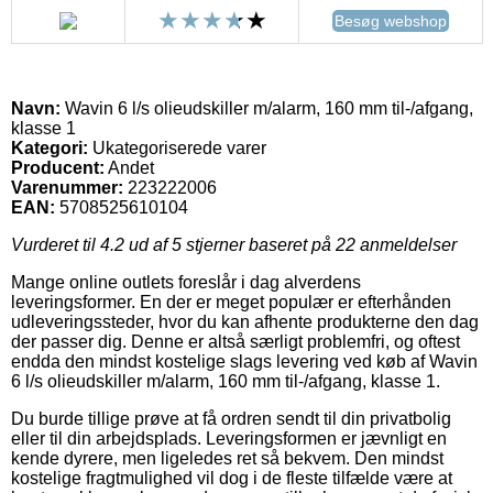
Besøg webshop
Navn:
Wavin 6 l/s olieudskiller m/alarm, 160 mm til-/afgang,
klasse 1
Kategori:
Ukategoriserede varer
Producent:
Andet
Varenummer:
223222006
EAN:
5708525610104
Vurderet til
4.2
ud af 5 stjerner baseret på
22
anmeldelser
Mange online outlets foreslår i dag alverdens
leveringsformer. En der er meget populær er efterhånden
udleveringssteder, hvor du kan afhente produkterne den dag
der passer dig. Denne er altså særligt problemfri, og oftest
endda den mindst kostelige slags levering ved køb af Wavin
6 l/s olieudskiller m/alarm, 160 mm til-/afgang, klasse 1.
Du burde tillige prøve at få ordren sendt til din privatbolig
eller til din arbejdsplads. Leveringsformen er jævnligt en
kende dyrere, men ligeledes ret så bekvem. Den mindst
kostelige fragtmulighed vil dog i de fleste tilfælde være at