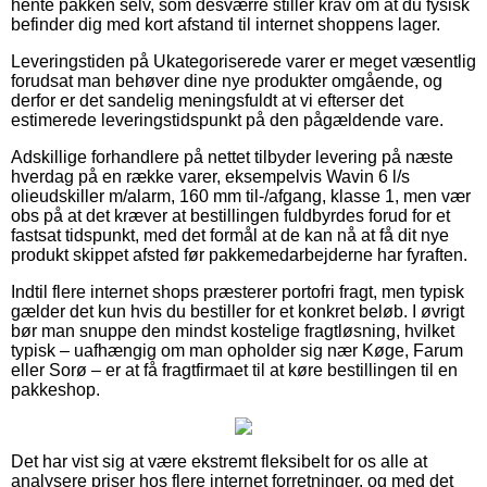
hente pakken selv, som desværre stiller krav om at du fysisk
befinder dig med kort afstand til internet shoppens lager.
Leveringstiden på Ukategoriserede varer er meget væsentlig
forudsat man behøver dine nye produkter omgående, og
derfor er det sandelig meningsfuldt at vi efterser det
estimerede leveringstidspunkt på den pågældende vare.
Adskillige forhandlere på nettet tilbyder levering på næste
hverdag på en række varer, eksempelvis Wavin 6 l/s
olieudskiller m/alarm, 160 mm til-/afgang, klasse 1, men vær
obs på at det kræver at bestillingen fuldbyrdes forud for et
fastsat tidspunkt, med det formål at de kan nå at få dit nye
produkt skippet afsted før pakkemedarbejderne har fyraften.
Indtil flere internet shops præsterer portofri fragt, men typisk
gælder det kun hvis du bestiller for et konkret beløb. I øvrigt
bør man snuppe den mindst kostelige fragtløsning, hvilket
typisk – uafhængig om man opholder sig nær Køge, Farum
eller Sorø – er at få fragtfirmaet til at køre bestillingen til en
pakkeshop.
Det har vist sig at være ekstremt fleksibelt for os alle at
analysere priser hos flere internet forretninger, og med det