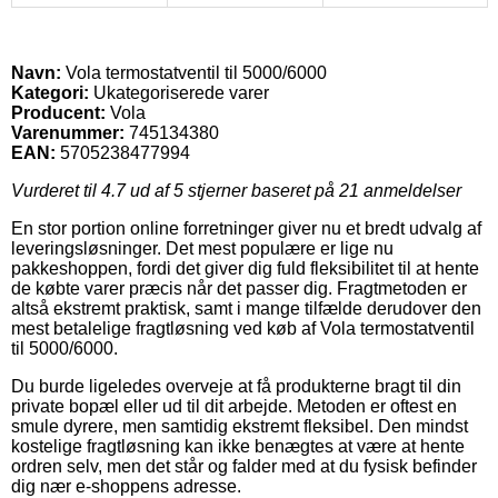
Navn:
Vola termostatventil til 5000/6000
Kategori:
Ukategoriserede varer
Producent:
Vola
Varenummer:
745134380
EAN:
5705238477994
Vurderet til
4.7
ud af 5 stjerner baseret på
21
anmeldelser
En stor portion online forretninger giver nu et bredt udvalg af
leveringsløsninger. Det mest populære er lige nu
pakkeshoppen, fordi det giver dig fuld fleksibilitet til at hente
de købte varer præcis når det passer dig. Fragtmetoden er
altså ekstremt praktisk, samt i mange tilfælde derudover den
mest betalelige fragtløsning ved køb af Vola termostatventil
til 5000/6000.
Du burde ligeledes overveje at få produkterne bragt til din
private bopæl eller ud til dit arbejde. Metoden er oftest en
smule dyrere, men samtidig ekstremt fleksibel. Den mindst
kostelige fragtløsning kan ikke benægtes at være at hente
ordren selv, men det står og falder med at du fysisk befinder
dig nær e-shoppens adresse.