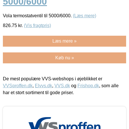
5000/6000
Vola termostatventil til 5000/6000.
(Læs mere)
826.75
kr.
(Vis fragtpris)
Læs mere »
Køb nu »
De mest populære VVS-webshops i øjeblikket er
VVSproffen.dk
,
Elvvs.dk
,
VVS.dk
og
Frishop.dk
, som alle
har et stort sortiment til gode priser.