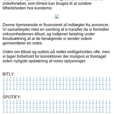
ordreforløbet, som tilmed kan bruges til at vurdere
tilfredsheden hos kunderne.
Denne hjemmeside er finansieret af indtægter fra annoncer.
Vi samarbejder med en samling af e-handler da vi formidler
virksomhedernes tilbud, og indtjener betaling under
forudsætning af at de besøgende vi sender videre
gennemfører en ordre.
Viden om tilbud og outlets på nettet vedligeholdes ofte, men
vi tager forbehold for korrektioner der muligvis er foretaget
siden nyligste opdatering af vores oplysninger.
BITLY:
1
1
1
1
1
1
1
1
1
1
1
1
1
1
1
1
1
1
1
1
1
1
1
1
1
1
1
1
1
1
1
1
1
1
1
1
1
1
1
1
1
1
1
1
1
1
1
1
1
1
1
1
1
1
1
1
1
1
1
1
1
1
1
1
1
1
1
1
1
1
1
1
1
1
1
1
1
1
1
1
1
1
1
1
1
1
1
1
1
1
1
1
1
1
1
1
1
1
1
1
SPOTIFY:
1
1
1
1
1
1
1
1
1
1
1
1
1
1
1
1
1
1
1
1
1
1
1
1
1
1
1
1
1
1
1
1
1
1
1
1
1
1
1
1
1
1
1
1
1
1
1
1
1
1
1
1
1
1
1
1
1
1
1
1
1
1
1
1
1
1
1
1
1
1
1
1
1
1
1
1
1
1
1
1
1
1
1
1
1
1
1
1
1
1
1
1
1
1
1
1
1
1
1