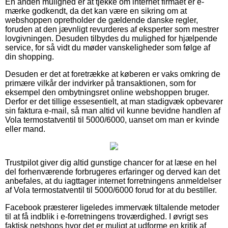
En anden mulighed er at tjekke om internet firmaet er e-
mærke godkendt, da det kan være en sikring om at
webshoppen opretholder de gældende danske regler,
foruden at den jævnligt revurderes af eksperter som mestrer
lovgivningen. Desuden tilbydes du mulighed for hjælpende
service, for så vidt du møder vanskeligheder som følge af
din shopping.
Desuden er det at foretrække at køberen er vaks omkring de
primære vilkår der indvirker på transaktionen, som for
eksempel den ombytningsret online webshoppen bruger.
Derfor er det tillige essesentielt, at man stadigvæk opbevarer
sin faktura e-mail, så man altid vil kunne bevidne handlen af
Vola termostatventil til 5000/6000, uanset om man er kvinde
eller mand.
Trustpilot giver dig altid gunstige chancer for at læse en hel
del forhenværende forbrugeres erfaringer og derved kan det
anbefales, at du iagttager internet forretningens anmeldelser
af Vola termostatventil til 5000/6000 forud for at du bestiller.
Facebook præsterer ligeledes immervæk tiltalende metoder
til at få indblik i e-forretningens troværdighed. I øvrigt ses
faktisk netshops hvor det er muligt at udforme en kritik af