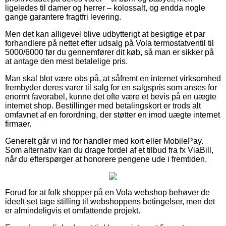
ligeledes til damer og herrer – kolossalt, og endda nogle
gange garantere fragtfri levering.
Men det kan alligevel blive udbytterigt at besigtige et par
forhandlere på nettet efter udsalg på Vola termostatventil til
5000/6000 før du gennemfører dit køb, så man er sikker på
at antage den mest betalelige pris.
Man skal blot være obs på, at såfremt en internet virksomhed
frembyder deres varer til salg for en salgspris som anses for
enormt favorabel, kunne det ofte være et bevis på en uægte
internet shop. Bestillinger med betalingskort er trods alt
omfavnet af en forordning, der støtter en imod uægte internet
firmaer.
Generelt går vi ind for handler med kort eller MobilePay.
Som alternativ kan du drage fordel af et tilbud fra fx ViaBill,
når du efterspørger at honorere pengene ude i fremtiden.
Forud for at folk shopper på en Vola webshop behøver de
ideelt set tage stilling til webshoppens betingelser, men det
er almindeligvis et omfattende projekt.