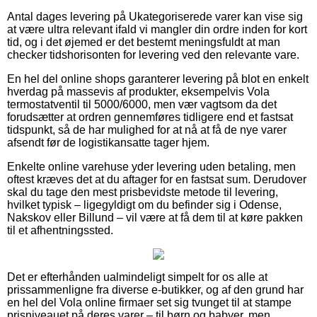
Antal dages levering på Ukategoriserede varer kan vise sig
at være ultra relevant ifald vi mangler din ordre inden for kort
tid, og i det øjemed er det bestemt meningsfuldt at man
checker tidshorisonten for levering ved den relevante vare.
En hel del online shops garanterer levering på blot en enkelt
hverdag på massevis af produkter, eksempelvis Vola
termostatventil til 5000/6000, men vær vagtsom da det
forudsætter at ordren gennemføres tidligere end et fastsat
tidspunkt, så de har mulighed for at nå at få de nye varer
afsendt før de logistikansatte tager hjem.
Enkelte online varehuse yder levering uden betaling, men
oftest kræves det at du aftager for en fastsat sum. Derudover
skal du tage den mest prisbevidste metode til levering,
hvilket typisk – ligegyldigt om du befinder sig i Odense,
Nakskov eller Billund – vil være at få dem til at køre pakken
til et afhentningssted.
Det er efterhånden ualmindeligt simpelt for os alle at
prissammenligne fra diverse e-butikker, og af den grund har
en hel del Vola online firmaer set sig tvunget til at stampe
prisniveauet på deres varer – til børn og babyer, men