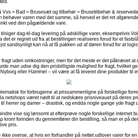
ted.
Vvs > Bad > Brusesæt og tilbehør > Brusetilbehør & reservedel
 behøver varen med det samme, så herved er det ret afgørende a
unkt ved den pågældende vare.
 tilsiger dag-til-dag levering på adskillige varer, eksempelvis Vo
det er regnet ud fra at bestillingen realiseres forud for et fastsl
jst sandsynligt kan nå at få pakken ud af døren forud for at logi
er fragt uden omkostninger, men for det meste er det påkrævet at 
de man udse dig den prisbilligste mulighed for fragt, hvilket g
Nyborg eller Hammel – vil være at få leveret dine produkter til e
lematisk for forbrugerne at prissammenligne på forskellige forretn
la netshops været nødt til at nedskære prisniveauet på deres pro
 til herrer og damer – drastisk, og endda nogle gange yde fragt
ndre vise sig lønsomt at efterprøve nogle forskellige internet bu
ap krom forinden du gennemfører din bestilling, så man er på de
ive pris.
ikke overse, at hvis en forhandler på nettet udlover varer for e