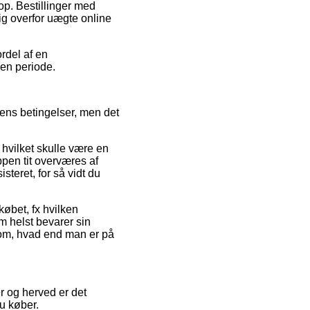
p. Bestillinger med
ig overfor uægte online
ordel af en
 en periode.
kkens betingelser, men det
 hvilket skulle være en
ppen tit overværes af
teret, for så vidt du
købet, fx hvilken
om helst bevarer sin
krom, hvad end man er på
r og herved er det
u køber.