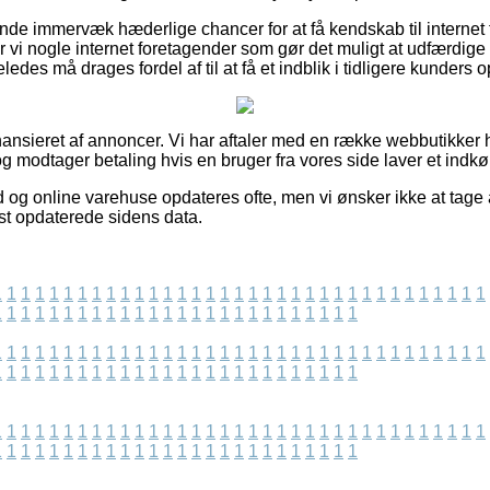
nde immervæk hæderlige chancer for at få kendskab til internet
r vi nogle internet foretagender som gør det muligt at udfærdi
des må drages fordel af til at få et indblik i tidligere kunders o
nsieret af annoncer. Vi har aftaler med en række webbutikker hv
g modtager betaling hvis en bruger fra vores side laver et indkø
 og online varehuse opdateres ofte, men vi ønsker ikke at tage a
idst opdaterede sidens data.
1
1
1
1
1
1
1
1
1
1
1
1
1
1
1
1
1
1
1
1
1
1
1
1
1
1
1
1
1
1
1
1
1
1
1
1
1
1
1
1
1
1
1
1
1
1
1
1
1
1
1
1
1
1
1
1
1
1
1
1
1
1
1
1
1
1
1
1
1
1
1
1
1
1
1
1
1
1
1
1
1
1
1
1
1
1
1
1
1
1
1
1
1
1
1
1
1
1
1
1
1
1
1
1
1
1
1
1
1
1
1
1
1
1
1
1
1
1
1
1
1
1
1
1
1
1
1
1
1
1
1
1
1
1
1
1
1
1
1
1
1
1
1
1
1
1
1
1
1
1
1
1
1
1
1
1
1
1
1
1
1
1
1
1
1
1
1
1
1
1
1
1
1
1
1
1
1
1
1
1
1
1
1