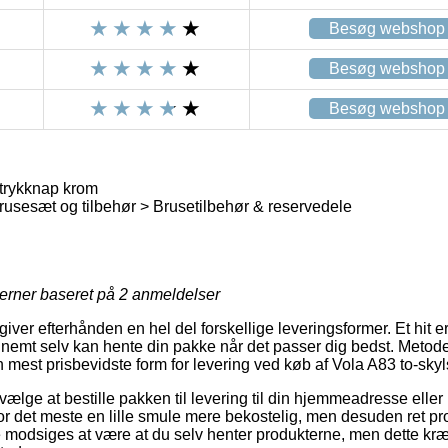
Besøg webshop
Besøg webshop
Besøg webshop
 trykknap krom
usesæt og tilbehør > Brusetilbehør & reservedele
jerner baseret på
2
anmeldelser
 giver efterhånden en hel del forskellige leveringsformer. Et hit 
 nemt selv kan hente din pakke når det passer dig bedst. Metoden
den mest prisbevidste form for levering ved køb af Vola A83 to-sky
ge at bestille pakken til levering til din hjemmeadresse eller
r det meste en lille smule mere bekostelig, men desuden ret prob
ke modsiges at være at du selv henter produkterne, men dette kr