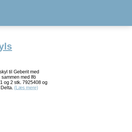
yls
kyl til Geberit med
s sammen med Ifö
461 og 2 stk. 7925408 og
 Delta.
(Læs mere)