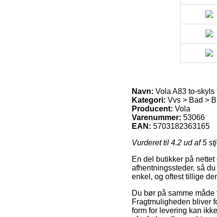
Navn:
Vola A83 to-skyls
Kategori:
Vvs > Bad > Br
Producent:
Vola
Varenummer:
53066
EAN:
5703182363165
Vurderet til
4.2
ud af 5 st
En del butikker på nettet
afhentningssteder, så du
enkel, og oftest tillige 
Du bør på samme måde væl
Fragtmuligheden bliver fo
form for levering kan ik