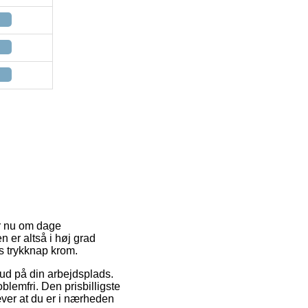
er nu om dage
 er altså i høj grad
ls trykknap krom.
 ud på din arbejdsplads.
lemfri. Den prisbilligste
æver at du er i nærheden