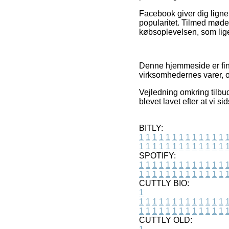
Facebook giver dig ligne
popularitet. Tilmed møde
købsoplevelsen, som ligele
Denne hjemmeside er fina
virksomhedernes varer, o
Vejledning omkring tilbud
blevet lavet efter at vi s
BITLY:
1
1
1
1
1
1
1
1
1
1
1
1
1
1
1
1
1
1
1
1
1
1
1
1
1
1
SPOTIFY:
1
1
1
1
1
1
1
1
1
1
1
1
1
1
1
1
1
1
1
1
1
1
1
1
1
1
CUTTLY BIO:
1
1
1
1
1
1
1
1
1
1
1
1
1
1
1
1
1
1
1
1
1
1
1
1
1
1
1
CUTTLY OLD: