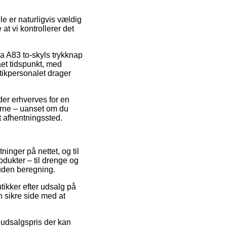
e er naturligvis vældig
t vi kontrollerer det
la A83 to-skyls trykknap
ået tidspunkt, med
stikpersonalet drager
der erhverves for en
erne – uanset om du
t afhentningssted.
inger på nettet, og til
dukter – til drenge og
 uden beregning.
tikker efter udsalg på
n sikre side med at
n udsalgspris der kan