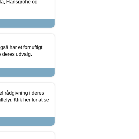
la, Hansgrohe og
så har et fornuftigt
se deres udvalg.
el rådgivning i deres
efyr. Klik her for at se