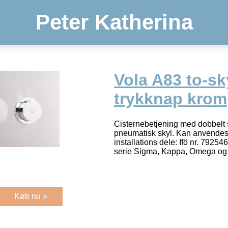
Peter Katherina
Vola A83 to-sk
trykknap krom
Cisternebetjening med dobbelt s
pneumatisk skyl. Kan anvende
installations dele: Ifö nr. 7925
serie Sigma, Kappa, Omega og
Køb nu »