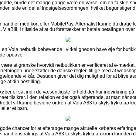
gende, burde det mange gange være en varsel om en falsk e-sho
anden side en del af Indsigelsesordningen, hvilket begunstiger d
for handler med kort eller MobilePay. Alternativt kunne du drage f
ViaBill, i tilfælde af at du foretrækker at betale betalingen over
er i en Vola netbutik behøver de i virkeligheden have øje for buti
nde opgave.
 være at granske hvorvidt netbutikken er verificeret af e-mærket,
orretningen understøtter de danske regler, tillige med at websho
ldende vilkår. Desuden giver det dig mulighed for at blive assis
e af din bestilling.
øber er sat ind i de væsentligste forhold der har indvirkning på 
rmaet tilsikrer. I den relation er det også afgørende, at man når s
rettet vil kunne bevidne ordren af Vola A83 to-skyls trykknap 
eller et barn.
d gode chancer for at eftersøge mange aktuelle køberes erfaringe
e-handlens ratings af Vola A83 to-skyls trykknap krom forinden d