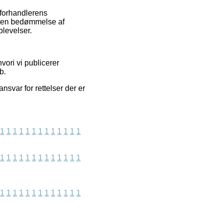
 forhandlerens
ge en bedømmelse af
plevelser.
ori vi publicerer
b.
nsvar for rettelser der er
1
1
1
1
1
1
1
1
1
1
1
1
1
1
1
1
1
1
1
1
1
1
1
1
1
1
1
1
1
1
1
1
1
1
1
1
1
1
1