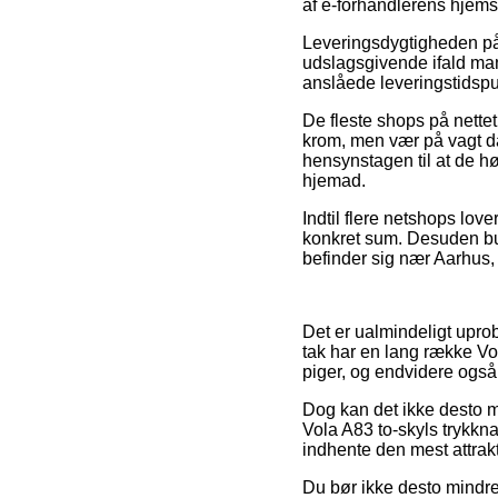
af e-forhandlerens hjems
Leveringsdygtigheden på 
udslagsgivende ifald man
anslåede leveringstidsp
De fleste shops på nettet
krom, men vær på vagt da 
hensynstagen til at de hø
hjemad.
Indtil flere netshops lov
konkret sum. Desuden bur
befinder sig nær Aarhus, 
Det er ualmindeligt uprob
tak har en lang række Vo
piger, og endvidere også
Dog kan det ikke desto mi
Vola A83 to-skyls trykkn
indhente den mest attrakt
Du bør ikke desto mindre 