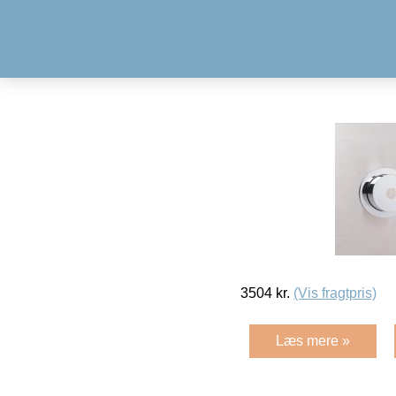
3504
kr.
(Vis fragtpris)
Læs mere »