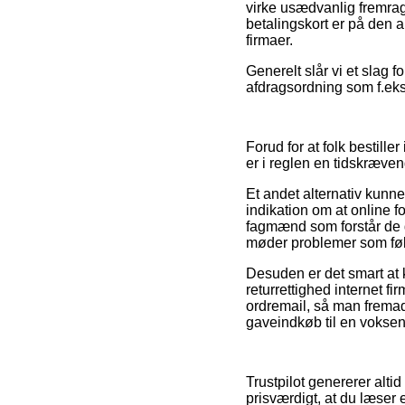
virke usædvanlig fremra
betalingskort er på den 
firmaer.
Generelt slår vi et slag 
afdragsordning som f.eks. 
Forud for at folk bestill
er i reglen en tidskræve
Et andet alternativ kunne
indikation om at online f
fagmænd som forstår de gæ
møder problemer som følg
Desuden er det smart at k
returrettighed internet fi
ordremail, så man fremad
gaveindkøb til en voksen 
Trustpilot genererer alti
prisværdigt, at du læser 