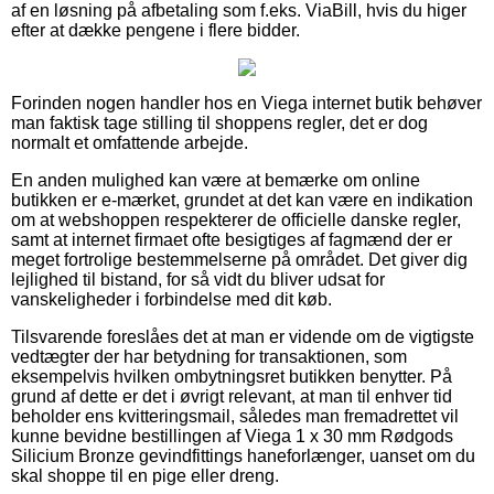
af en løsning på afbetaling som f.eks. ViaBill, hvis du higer
efter at dække pengene i flere bidder.
Forinden nogen handler hos en Viega internet butik behøver
man faktisk tage stilling til shoppens regler, det er dog
normalt et omfattende arbejde.
En anden mulighed kan være at bemærke om online
butikken er e-mærket, grundet at det kan være en indikation
om at webshoppen respekterer de officielle danske regler,
samt at internet firmaet ofte besigtiges af fagmænd der er
meget fortrolige bestemmelserne på området. Det giver dig
lejlighed til bistand, for så vidt du bliver udsat for
vanskeligheder i forbindelse med dit køb.
Tilsvarende foreslåes det at man er vidende om de vigtigste
vedtægter der har betydning for transaktionen, som
eksempelvis hvilken ombytningsret butikken benytter. På
grund af dette er det i øvrigt relevant, at man til enhver tid
beholder ens kvitteringsmail, således man fremadrettet vil
kunne bevidne bestillingen af Viega 1 x 30 mm Rødgods
Silicium Bronze gevindfittings haneforlænger, uanset om du
skal shoppe til en pige eller dreng.