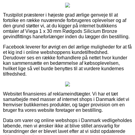
Trustpilot præsterer i højeste grad ærlige genveje til at
fortolke en række nuværende forbrugeres oplevelser og af
den grund støtter vi, at du kigger på internet butikkens
omtaler af Viega 1 x 30 mm Rødgods Silicium Bronze
gevindfittings haneforlænger inden du lægger din bestilling.
Facebook leverer for øvrigt en del ærlige muligheder for at få
et kig ind i online webshoppens kundetilfredshed.
Derudover ses en række forhandlere på nettet hvor kunder
kan sammensætte en bedømmelse af købsoplevelsen,
hvilket lige så vel burde benyttes til at vurdere kundernes
tilfredshed.
Websitet finansieres af reklameindtægter. Vi har et tæt
samarbejde med masser af internet shops i Danmark idet vi
fremviser butikkernes produkter, og tager provision om en
bruger fra vores website foretager en bestilling.
Data om varer og online webshops i Danmark vedligeholdes
løbende, men vi ønsker ikke at blive stillet ansvarlig for
forandringer der er blevet lavet efter at vi sidst opdaterede