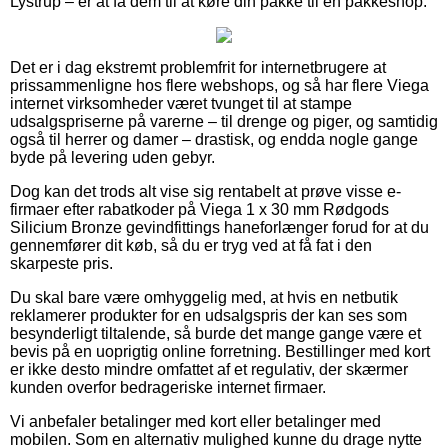
Lystrup – er at få dem til at køre din pakke til en pakkeshop.
Det er i dag ekstremt problemfrit for internetbrugere at
prissammenligne hos flere webshops, og så har flere Viega
internet virksomheder været tvunget til at stampe
udsalgspriserne på varerne – til drenge og piger, og samtidig
også til herrer og damer – drastisk, og endda nogle gange
byde på levering uden gebyr.
Dog kan det trods alt vise sig rentabelt at prøve visse e-
firmaer efter rabatkoder på Viega 1 x 30 mm Rødgods
Silicium Bronze gevindfittings haneforlænger forud for at du
gennemfører dit køb, så du er tryg ved at få fat i den
skarpeste pris.
Du skal bare være omhyggelig med, at hvis en netbutik
reklamerer produkter for en udsalgspris der kan ses som
besynderligt tiltalende, så burde det mange gange være et
bevis på en uoprigtig online forretning. Bestillinger med kort
er ikke desto mindre omfattet af et regulativ, der skærmer
kunden overfor bedrageriske internet firmaer.
Vi anbefaler betalinger med kort eller betalinger med
mobilen. Som en alternativ mulighed kunne du drage nytte