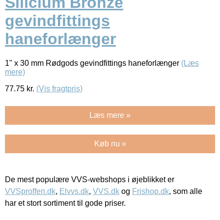
Silicium Bronze
gevindfittings
haneforlænger
1" x 30 mm Rødgods gevindfittings haneforlænger
(Læs
mere)
77.75
kr.
(Vis fragtpris)
Læs mere »
Køb nu »
De mest populære VVS-webshops i øjeblikket er
VVSproffen.dk
,
Elvvs.dk
,
VVS.dk
og
Frishop.dk
, som alle
har et stort sortiment til gode priser.