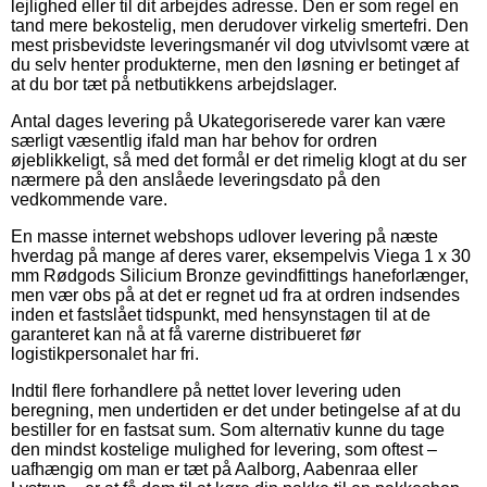
lejlighed eller til dit arbejdes adresse. Den er som regel en
tand mere bekostelig, men derudover virkelig smertefri. Den
mest prisbevidste leveringsmanér vil dog utvivlsomt være at
du selv henter produkterne, men den løsning er betinget af
at du bor tæt på netbutikkens arbejdslager.
Antal dages levering på Ukategoriserede varer kan være
særligt væsentlig ifald man har behov for ordren
øjeblikkeligt, så med det formål er det rimelig klogt at du ser
nærmere på den anslåede leveringsdato på den
vedkommende vare.
En masse internet webshops udlover levering på næste
hverdag på mange af deres varer, eksempelvis Viega 1 x 30
mm Rødgods Silicium Bronze gevindfittings haneforlænger,
men vær obs på at det er regnet ud fra at ordren indsendes
inden et fastslået tidspunkt, med hensynstagen til at de
garanteret kan nå at få varerne distribueret før
logistikpersonalet har fri.
Indtil flere forhandlere på nettet lover levering uden
beregning, men undertiden er det under betingelse af at du
bestiller for en fastsat sum. Som alternativ kunne du tage
den mindst kostelige mulighed for levering, som oftest –
uafhængig om man er tæt på Aalborg, Aabenraa eller