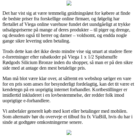
Det har vist sig at være temmelig gnidningsløst for købere at finde
de bedste priser fra forskellige online firmaer, og følgelig har
flertallet af Viega online varehuse fundet det uundgåeligt at trykke
udsalgspriserne på mange af deres produkter – til piger og drenge,
og desuden også til herrer og damer – voldsomt, og endda nogle
gange sikre levering uden betaling.
Trods dette kan det ikke desto mindre vise sig smart at studere flere
e-forretninger efter rabatkoder på Viega 1 x 1/2 Spidsmuffe
Rødgods Silicium Bronze inden du shopper, så man er på den sikre
side med at antage den mest betalelige pris.
Man må blot være klar over, at såfremt en webshop sælger en vare
for en pris som anses for besynderligt fordelagtig, kan det tit være et
kendetegn på en uoprigtig internet forhandler. Kortbestillinger er
imidlertid inkluderet i en lovbestemmelse, der redder folk imod
uoprigtige e-forhandlere.
Vi anbefaler generelt køb med kort eller betalinger med mobilen.
Som alternativ bør du overveje et tilbud fra fx ViaBill, hvis du har i
sinde at godtgøre omkostningerne senere.