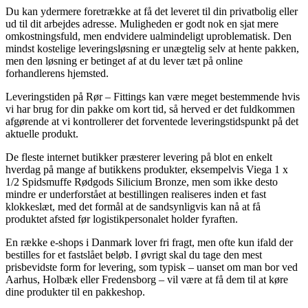
Du kan ydermere foretrække at få det leveret til din privatbolig eller
ud til dit arbejdes adresse. Muligheden er godt nok en sjat mere
omkostningsfuld, men endvidere ualmindeligt uproblematisk. Den
mindst kostelige leveringsløsning er unægtelig selv at hente pakken,
men den løsning er betinget af at du lever tæt på online
forhandlerens hjemsted.
Leveringstiden på Rør – Fittings kan være meget bestemmende hvis
vi har brug for din pakke om kort tid, så herved er det fuldkommen
afgørende at vi kontrollerer det forventede leveringstidspunkt på det
aktuelle produkt.
De fleste internet butikker præsterer levering på blot en enkelt
hverdag på mange af butikkens produkter, eksempelvis Viega 1 x
1/2 Spidsmuffe Rødgods Silicium Bronze, men som ikke desto
mindre er underforstået at bestillingen realiseres inden et fast
klokkeslæt, med det formål at de sandsynligvis kan nå at få
produktet afsted før logistikpersonalet holder fyraften.
En række e-shops i Danmark lover fri fragt, men ofte kun ifald der
bestilles for et fastslået beløb. I øvrigt skal du tage den mest
prisbevidste form for levering, som typisk – uanset om man bor ved
Aarhus, Holbæk eller Fredensborg – vil være at få dem til at køre
dine produkter til en pakkeshop.