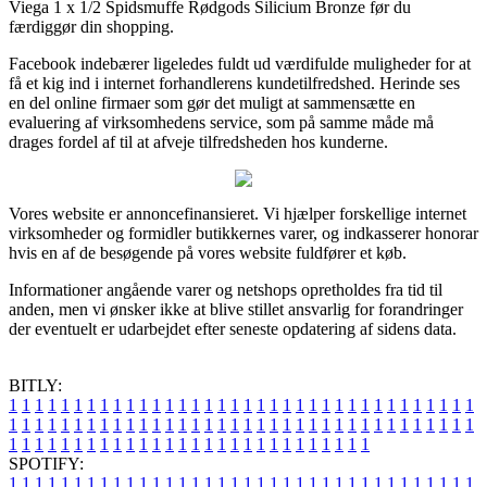
Viega 1 x 1/2 Spidsmuffe Rødgods Silicium Bronze før du
færdiggør din shopping.
Facebook indebærer ligeledes fuldt ud værdifulde muligheder for at
få et kig ind i internet forhandlerens kundetilfredshed. Herinde ses
en del online firmaer som gør det muligt at sammensætte en
evaluering af virksomhedens service, som på samme måde må
drages fordel af til at afveje tilfredsheden hos kunderne.
Vores website er annoncefinansieret. Vi hjælper forskellige internet
virksomheder og formidler butikkernes varer, og indkasserer honorar
hvis en af de besøgende på vores website fuldfører et køb.
Informationer angående varer og netshops opretholdes fra tid til
anden, men vi ønsker ikke at blive stillet ansvarlig for forandringer
der eventuelt er udarbejdet efter seneste opdatering af sidens data.
BITLY:
1
1
1
1
1
1
1
1
1
1
1
1
1
1
1
1
1
1
1
1
1
1
1
1
1
1
1
1
1
1
1
1
1
1
1
1
1
1
1
1
1
1
1
1
1
1
1
1
1
1
1
1
1
1
1
1
1
1
1
1
1
1
1
1
1
1
1
1
1
1
1
1
1
1
1
1
1
1
1
1
1
1
1
1
1
1
1
1
1
1
1
1
1
1
1
1
1
1
1
1
SPOTIFY:
1
1
1
1
1
1
1
1
1
1
1
1
1
1
1
1
1
1
1
1
1
1
1
1
1
1
1
1
1
1
1
1
1
1
1
1