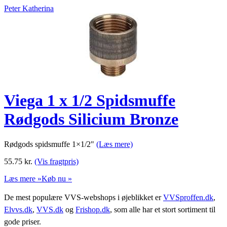
Peter Katherina
Viega 1 x 1/2 Spidsmuffe
Rødgods Silicium Bronze
Rødgods spidsmuffe 1×1/2"
(Læs mere)
55.75
kr.
(Vis fragtpris)
Læs mere »
Køb nu »
De mest populære VVS-webshops i øjeblikket er
VVSproffen.dk
,
Elvvs.dk
,
VVS.dk
og
Frishop.dk
, som alle har et stort sortiment til
gode priser.