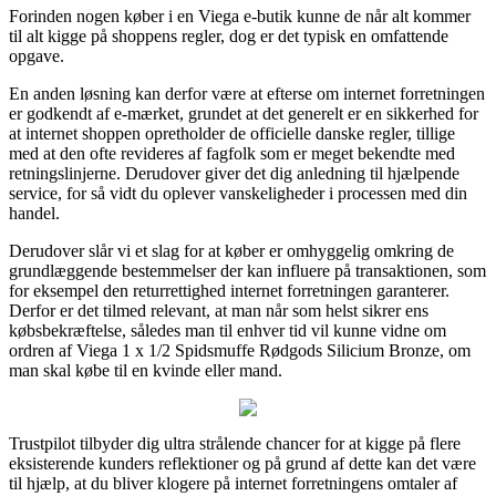
Forinden nogen køber i en Viega e-butik kunne de når alt kommer
til alt kigge på shoppens regler, dog er det typisk en omfattende
opgave.
En anden løsning kan derfor være at efterse om internet forretningen
er godkendt af e-mærket, grundet at det generelt er en sikkerhed for
at internet shoppen opretholder de officielle danske regler, tillige
med at den ofte revideres af fagfolk som er meget bekendte med
retningslinjerne. Derudover giver det dig anledning til hjælpende
service, for så vidt du oplever vanskeligheder i processen med din
handel.
Derudover slår vi et slag for at køber er omhyggelig omkring de
grundlæggende bestemmelser der kan influere på transaktionen, som
for eksempel den returrettighed internet forretningen garanterer.
Derfor er det tilmed relevant, at man når som helst sikrer ens
købsbekræftelse, således man til enhver tid vil kunne vidne om
ordren af Viega 1 x 1/2 Spidsmuffe Rødgods Silicium Bronze, om
man skal købe til en kvinde eller mand.
Trustpilot tilbyder dig ultra strålende chancer for at kigge på flere
eksisterende kunders reflektioner og på grund af dette kan det være
til hjælp, at du bliver klogere på internet forretningens omtaler af