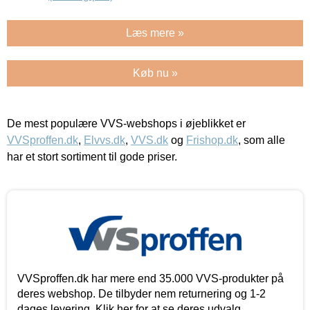
Læs mere »
Køb nu »
De mest populære VVS-webshops i øjeblikket er
VVSproffen.dk
,
Elvvs.dk
,
VVS.dk
og
Frishop.dk
, som alle
har et stort sortiment til gode priser.
VVSproffen.dk har mere end 35.000 VVS-produkter på
deres webshop. De tilbyder nem returnering og 1-2
dages levering. Klik her for at se deres udvalg.