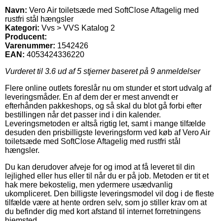
Navn:
Vero Air toiletsæde med SoftClose Aftagelig med
rustfri stål hængsler
Kategori:
Vvs > VVS Katalog 2
Producent:
Varenummer:
1542426
EAN:
4053424336220
Vurderet til
3.6
ud af 5 stjerner baseret på
9
anmeldelser
Flere online outlets foreslår nu om stunder et stort udvalg af
leveringsmåder. En af dem der er mest anvendt er
efterhånden pakkeshops, og så skal du blot gå forbi efter
bestillingen når det passer ind i din kalender.
Leveringsmetoden er altså rigtig let, samt i mange tilfælde
desuden den prisbilligste leveringsform ved køb af Vero Air
toiletsæde med SoftClose Aftagelig med rustfri stål
hængsler.
Du kan derudover afveje for og imod at få leveret til din
lejlighed eller hus eller til når du er på job. Metoden er tit et
hak mere bekostelig, men ydermere usædvanlig
ukompliceret. Den billigste leveringsmodel vil dog i de fleste
tilfælde være at hente ordren selv, som jo stiller krav om at
du befinder dig med kort afstand til internet forretningens
hjemsted.