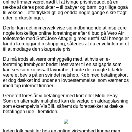
online firmaer været nødt til at tvinge prisniveauet på en
række af deres produkter – til babyer og børn, og tillige også
til voksne – eftertrykkeligt, og endda nogle gange sikre fragt
uden omkostninger.
Derfor kan det immervæk vise sig indbringende at inspicere
nogle forskellige online forretninger efter tilbud på Vero Air
toiletsæde med SoftClose Aftagelig med rustfri stål hængsler
før du færdiggør din shopping, således at du er velinformeret
til at modtage den skarpeste pris.
Du må trods alt være omhyggelig med, at hvis en e-
forretning frembyder bedst i test varer til en salgspris som
kan ses som kolossalt favorabel, burde det i nogle tilfælde
være et bevis på en svindel netshop. Køb med betalingskort
er dog dækket ind under en lovbestemmelse, som værner os
imod fup internet firmaer.
Generelt foreslår vi betalinger med kort eller MobilePay.
Som en alternativ mulighed kan du vælge en afdragsløsning
som eksempelvis ViaBill, såfremt du foretrækker at dække
betalingen ude i fremtiden.
Inden folk bestiller hos en online virksomhed kunne man i