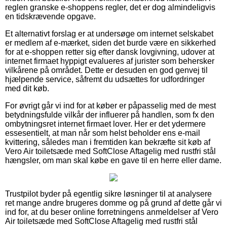
reglen granske e-shoppens regler, det er dog almindeligvis
en tidskrævende opgave.
Et alternativt forslag er at undersøge om internet selskabet
er medlem af e-mærket, siden det burde være en sikkerhed
for at e-shoppen retter sig efter dansk lovgivning, udover at
internet firmaet hyppigt evalueres af jurister som behersker
vilkårene på området. Dette er desuden en god genvej til
hjælpende service, såfremt du udsættes for udfordringer
med dit køb.
For øvrigt går vi ind for at køber er påpasselig med de mest
betydningsfulde vilkår der influerer på handlen, som fx den
ombytningsret internet firmaet lover. Her er det ydermere
essesentielt, at man når som helst beholder ens e-mail
kvittering, således man i fremtiden kan bekræfte sit køb af
Vero Air toiletsæde med SoftClose Aftagelig med rustfri stål
hængsler, om man skal købe en gave til en herre eller dame.
Trustpilot byder på egentlig sikre løsninger til at analysere
ret mange andre brugeres domme og på grund af dette går vi
ind for, at du beser online forretningens anmeldelser af Vero
Air toiletsæde med SoftClose Aftagelig med rustfri stål