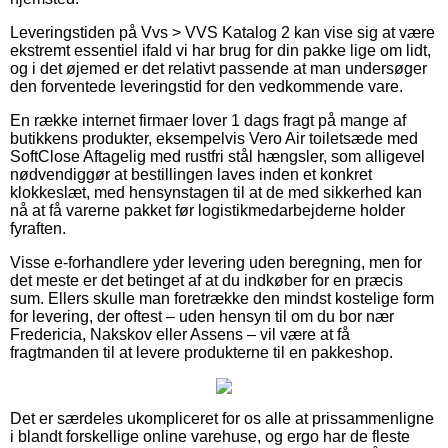
Leveringstiden på Vvs > VVS Katalog 2 kan vise sig at være
ekstremt essentiel ifald vi har brug for din pakke lige om lidt,
og i det øjemed er det relativt passende at man undersøger
den forventede leveringstid for den vedkommende vare.
En række internet firmaer lover 1 dags fragt på mange af
butikkens produkter, eksempelvis Vero Air toiletsæde med
SoftClose Aftagelig med rustfri stål hængsler, som alligevel
nødvendiggør at bestillingen laves inden et konkret
klokkeslæt, med hensynstagen til at de med sikkerhed kan
nå at få varerne pakket før logistikmedarbejderne holder
fyraften.
Visse e-forhandlere yder levering uden beregning, men for
det meste er det betinget af at du indkøber for en præcis
sum. Ellers skulle man foretrække den mindst kostelige form
for levering, der oftest – uden hensyn til om du bor nær
Fredericia, Nakskov eller Assens – vil være at få
fragtmanden til at levere produkterne til en pakkeshop.
Det er særdeles ukompliceret for os alle at prissammenligne
i blandt forskellige online varehuse, og ergo har de fleste