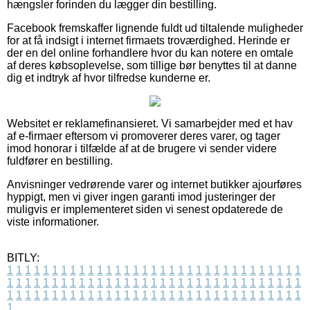
hængsler forinden du lægger din bestilling.
Facebook fremskaffer lignende fuldt ud tiltalende muligheder
for at få indsigt i internet firmaets troværdighed. Herinde er
der en del online forhandlere hvor du kan notere en omtale
af deres købsoplevelse, som tillige bør benyttes til at danne
dig et indtryk af hvor tilfredse kunderne er.
Websitet er reklamefinansieret. Vi samarbejder med et hav
af e-firmaer eftersom vi promoverer deres varer, og tager
imod honorar i tilfælde af at de brugere vi sender videre
fuldfører en bestilling.
Anvisninger vedrørende varer og internet butikker ajourføres
hyppigt, men vi giver ingen garanti imod justeringer der
muligvis er implementeret siden vi senest opdaterede de
viste informationer.
BITLY:
1
1
1
1
1
1
1
1
1
1
1
1
1
1
1
1
1
1
1
1
1
1
1
1
1
1
1
1
1
1
1
1
1
1
1
1
1
1
1
1
1
1
1
1
1
1
1
1
1
1
1
1
1
1
1
1
1
1
1
1
1
1
1
1
1
1
1
1
1
1
1
1
1
1
1
1
1
1
1
1
1
1
1
1
1
1
1
1
1
1
1
1
1
1
1
1
1
1
1
1