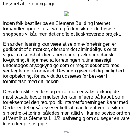
beløbet af flere omgange.
Inden folk bestiller på en Siemens Building internet
forhandler bør de for at være på den sikre side bese e-
shoppens vilkår, men det er ofte et tidskrævende projekt.
En anden løsning kan være at se om e-forretningen er
godkendt af e-mærket, eftersom det almindeligvis er et
signal om at e-butikken anerkender gældende dansk
lovgivning, tillige med at forretningen rutinemæssigt
undersøges af sagkyndige som er meget bekendte med
vedtægterne på området. Desuden giver det dig mulighed
for opbakning, for så vidt du udsættes for besvær i
forbindelse med dit indkøb.
Desuden stiller vi forslag om at man er vaks omkring de
mest basale bestemmelser der kan influere på købet, som
for eksempel den returpolitik internet forretningen kører med.
Derfor er det også essesentielt, at man til enhver tid sikrer
sin ordrekvittering, således man altid vil kunne bevise ordren
af Ventilhus Siemens Ll 1/2, uafhængig om du søger en vare
til en dreng eller pige.