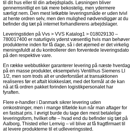
til dit hus eller til din arbejdsplads. Løsningen bliver
gennemsnitligt en tak mere bekostelig, men ydermere
særligt nem. Den mest letkøbte leveringsmåde er uden tvivl
at hente ordren selv, men den mulighed nødvendiggør at du
befinder dig tæt på internet forhandlerens arbejdslager.
Leveringstiden på Vvs > VVS Katalog1 > 018029130 –
780017400 er naturligvis yderst væsentlig hvis man behøver
produkterne inden for få dage, så i det øjemed er det virkelig
meningsfuldt at du kontrollerer den forventede leveringsdato
på den respektive vare.
En række webbutikker garanterer levering på næste hverdag
på en masse produkter, eksempelvis Ventilhus Siemens Ll
1/2, men som trods alt er underforstået at transaktionen
realiseres før et aftalt klokkeslæt, med det formål at de kan
nå at få ordren pakket forinden logistikpersonalet har
fyraften.
Flere e-handler i Danmark sikrer levering uden
omkostninger, men i mange tilfælde kun når man aftager for
en fastsat pris. I øvrigt burde du tage den mest betalelige
leveringsform, hvilket ofte – hvad end du befinder sig tæt på
Aalborg, Thisted eller Lemvig – vil blive at få fragtfirmaet til
at levere produkterne til et udleveringssted.