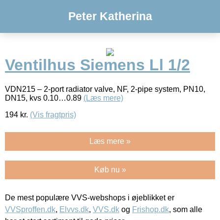
Peter Katherina
Ventilhus Siemens Ll 1/2
VDN215 – 2-port radiator valve, NF, 2-pipe system, PN10,
DN15, kvs 0.10…0.89
(Læs mere)
194
kr.
(Vis fragtpris)
Læs mere »
Køb nu »
De mest populære VVS-webshops i øjeblikket er
VVSproffen.dk
,
Elvvs.dk
,
VVS.dk
og
Frishop.dk
, som alle