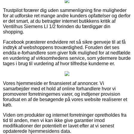
Trustpilot forærer dig uden sammenligning fine muligheder
for at udforske ret mange andre kunders opfattelser og derfor
er det smart, at du betragter internet butikkens kritik af
Ventilhus Siemens Ll 1/2 forinden du færdiggør din
shopping.
Facebook præsterer endvidere ret så sikre genveje til at få
indtryk af webshoppens troværdighed. Foruden det ses
endda e-forhandlere som giver folk mulighed for at nedfælde
en vurdering af virksomhedens service, som ydermere burde
tages i brug til vurdering af hvor tilfredse kunderne er.
Vores hjemmeside er finansieret af annoncer. Vi
samarbejder med et hold af online forhandlere hvor vi
promoverer forretningernes varer, og indtjener provision
forudsat en af de besøgende på vores website realiserer et
køb.
Viden om produkter og internet forretninger opretholdes fra
tid til anden, men vi kan ikke give garantier imod
modifikationer der potentielt er lavet efter at vi senest
opdaterede hjemmesidens data.