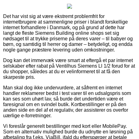
Det har vist sig at være ekstremt problemfrit for
internetbrugere at sammenligne priser i blandt forskellige
internet forhandlere i Danmark, og på grund af dette har
langt de fleste Siemens Building online shops set sig
nødsaget til at trykke priserne på deres varer – til babyer og
børn, og samtidig til herrer og damer – betydeligt, og endda
nogle gange præstere levering uden omkostninger.
Dog kan det immervæk være smart at eftergå et par internet
selskaber efter rabat på Ventilhus Siemens Ll 1/2 forud for at
du shopper, således at du er velinformeret til at få den
skarpeste pris.
Man skal dog ikke undervurdere, at såfremt en internet
handler reklamerer bedst i test varer til en udsalgspris som
kan ses som uhørt lav, så burde det undertiden være et
faresignal om en svindel butik. Kortbestillinger er på den
anden side en del af et regulativ, der assisterer os overfor
uærlige e-forretninger.
Vi foreslår generelt bestillinger med kort eller MobilePay.
Som en alternativ mulighed burde du udnytte en løsning på
afbetaling fra f.eks. ViaBill, ifald du efterspørger at betale