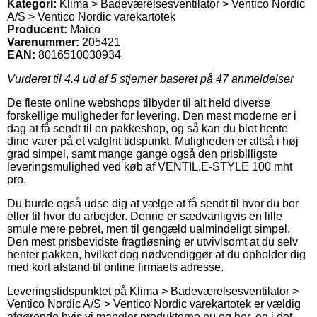
Kategori:
Klima > Badeværelsesventilator > Ventico Nordic
A/S > Ventico Nordic varekartotek
Producent:
Maico
Varenummer:
205421
EAN:
8016510030934
Vurderet til
4.4
ud af 5 stjerner baseret på
47
anmeldelser
De fleste online webshops tilbyder til alt held diverse
forskellige muligheder for levering. Den mest moderne er i
dag at få sendt til en pakkeshop, og så kan du blot hente
dine varer på et valgfrit tidspunkt. Muligheden er altså i høj
grad simpel, samt mange gange også den prisbilligste
leveringsmulighed ved køb af VENTIL.E-STYLE 100 mht
pro.
Du burde også udse dig at vælge at få sendt til hvor du bor
eller til hvor du arbejder. Denne er sædvanligvis en lille
smule mere pebret, men til gengæld ualmindeligt simpel.
Den mest prisbevidste fragtløsning er utvivlsomt at du selv
henter pakken, hvilket dog nødvendiggør at du opholder dig
med kort afstand til online firmaets adresse.
Leveringstidspunktet på Klima > Badeværelsesventilator >
Ventico Nordic A/S > Ventico Nordic varekartotek er vældig
afgørende hvis vi mangler produkterne nu og her, og i det