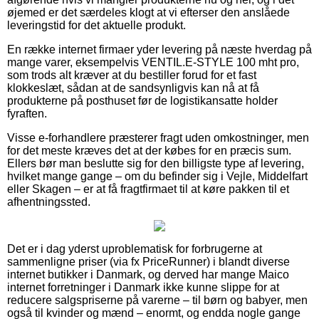
øjemed er det særdeles klogt at vi efterser den anslåede
leveringstid for det aktuelle produkt.
En række internet firmaer yder levering på næste hverdag på
mange varer, eksempelvis VENTIL.E-STYLE 100 mht pro,
som trods alt kræver at du bestiller forud for et fast
klokkeslæt, sådan at de sandsynligvis kan nå at få
produkterne på posthuset før de logistikansatte holder
fyraften.
Visse e-forhandlere præsterer fragt uden omkostninger, men
for det meste kræves det at der købes for en præcis sum.
Ellers bør man beslutte sig for den billigste type af levering,
hvilket mange gange – om du befinder sig i Vejle, Middelfart
eller Skagen – er at få fragtfirmaet til at køre pakken til et
afhentningssted.
Det er i dag yderst uproblematisk for forbrugerne at
sammenligne priser (via fx PriceRunner) i blandt diverse
internet butikker i Danmark, og derved har mange Maico
internet forretninger i Danmark ikke kunne slippe for at
reducere salgspriserne på varerne – til børn og babyer, men
også til kvinder og mænd – enormt, og endda nogle gange