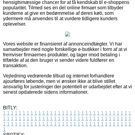
hensigtsmæssige chancer for at få kendskab til e-shoppens
popularitet. Tilmed ses en del online firmaer som tilbyder
kunderne at give en bedømmelse af deres køb, som
ydermere må anvendes til at vurdere tidligere kunders
oplevelser.
Vores website er finansieret af annonceindtægter. Vi har
samarbejder med nogle forskellige e-butikker i form af at vi
fremviser firmaernes produkter, og tager imod betaling i
tilfælde af at den bruger vi sender videre fuldfører en
transaktion.
Vejledning vedrørende tilbud og internet forhandlere
ajourføres løbende, men vi ønsker ikke at blive stillet
ansvarlig for justeringer der potentielt er udarbejdet efter at vi
senest opdaterede sidens informationer.
BITLY:
1
1
1
1
1
1
1
1
1
1
1
1
1
1
1
1
1
1
1
1
1
1
1
1
1
1
1
1
1
1
1
1
1
1
1
1
1
1
1
1
1
1
1
1
1
1
1
1
1
1
1
1
1
1
1
1
1
1
1
1
1
1
1
1
1
1
1
1
1
1
1
1
1
1
1
1
1
1
1
1
1
1
1
1
1
1
1
1
1
1
1
1
1
1
1
1
1
1
1
1
SPOTIFY: