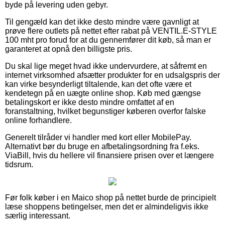
byde på levering uden gebyr.
Til gengæld kan det ikke desto mindre være gavnligt at
prøve flere outlets på nettet efter rabat på VENTIL.E-STYLE
100 mht pro forud for at du gennemfører dit køb, så man er
garanteret at opnå den billigste pris.
Du skal lige meget hvad ikke undervurdere, at såfremt en
internet virksomhed afsætter produkter for en udsalgspris der
kan virke besynderligt tiltalende, kan det ofte være et
kendetegn på en uægte online shop. Køb med gængse
betalingskort er ikke desto mindre omfattet af en
foranstaltning, hvilket begunstiger køberen overfor falske
online forhandlere.
Generelt tilråder vi handler med kort eller MobilePay.
Alternativt bør du bruge en afbetalingsordning fra f.eks.
ViaBill, hvis du hellere vil finansiere prisen over et længere
tidsrum.
Før folk køber i en Maico shop på nettet burde de principielt
læse shoppens betingelser, men det er almindeligvis ikke
særlig interessant.