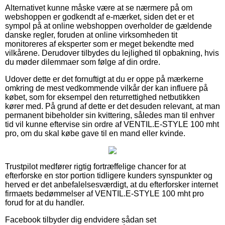
Alternativet kunne måske være at se nærmere på om
webshoppen er godkendt af e-mærket, siden det er et
sympol på at online webshoppen overholder de gældende
danske regler, foruden at online virksomheden tit
monitoreres af eksperter som er meget bekendte med
vilkårene. Derudover tilbydes du lejlighed til opbakning, hvis
du møder dilemmaer som følge af din ordre.
Udover dette er det fornuftigt at du er oppe på mærkerne
omkring de mest vedkommende vilkår der kan influere på
købet, som for eksempel den returrettighed netbutikken
kører med. På grund af dette er det desuden relevant, at man
permanent bibeholder sin kvittering, således man til enhver
tid vil kunne eftervise sin ordre af VENTIL.E-STYLE 100 mht
pro, om du skal købe gave til en mand eller kvinde.
Trustpilot medfører rigtig fortræffelige chancer for at
efterforske en stor portion tidligere kunders synspunkter og
herved er det anbefalelsesværdigt, at du efterforsker internet
firmaets bedømmelser af VENTIL.E-STYLE 100 mht pro
forud for at du handler.
Facebook tilbyder dig endvidere sådan set