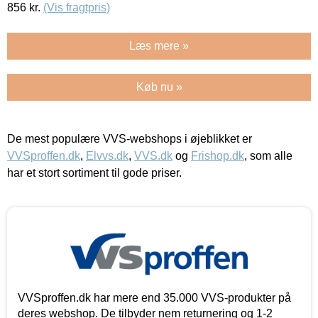
856
kr.
(Vis fragtpris)
Læs mere »
Køb nu »
De mest populære VVS-webshops i øjeblikket er
VVSproffen.dk
,
Elvvs.dk
,
VVS.dk
og
Frishop.dk
, som alle
har et stort sortiment til gode priser.
VVSproffen.dk har mere end 35.000 VVS-produkter på
deres webshop. De tilbyder nem returnering og 1-2