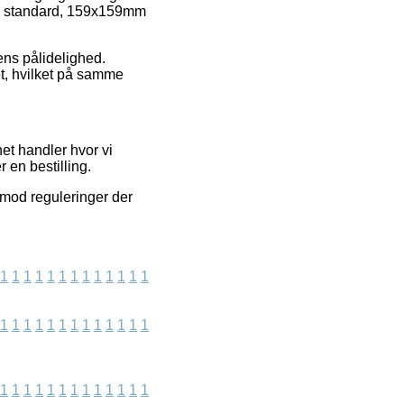
pro standard, 159x159mm
kens pålidelighed.
et, hvilket på samme
et handler hvor vi
 en bestilling.
imod reguleringer der
1
1
1
1
1
1
1
1
1
1
1
1
1
1
1
1
1
1
1
1
1
1
1
1
1
1
1
1
1
1
1
1
1
1
1
1
1
1
1