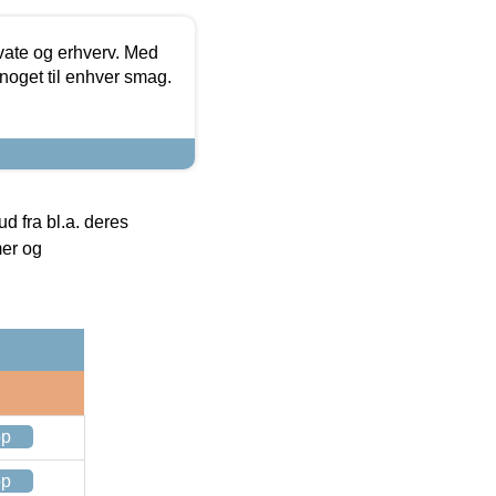
ivate og erhverv. Med
noget til enhver smag.
 fra bl.a. deres
mer og
op
op