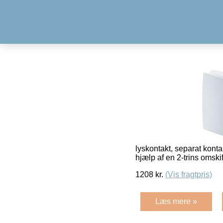
lyskontakt, separat kont
hjælp af en 2-trins omsk
1208
kr.
(Vis fragtpris)
Læs mere »