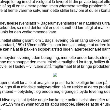
je for og imod at vælge at få leveret til din private bopæl elle
g af og til en tak mere pebret, men ydermere særligt problemfri.
re at hente varerne selv, men dette stiller krav om at du er i kort
deværelsesventilator > Baderumsventilatorer er naturligvis ultra
 sekunder, så med det formål er det i sandhed fornuftigt at man 
spunkt for den vedkommende vare.
å nettet stiller garanti om 1 dags levering på en lang række va
 standard, 159x159mm ø99mm, som trods alt antager at ordren k
de kan nå at få pakken skippet afsted inden lagerpersonalet har f
rembyder levering uden beregning, men ofte under forudsætning af
unne man snuppe den mest letkøbte mulighed for fragt, hvilket ti
eller Haslev – vil være at få fragtfirmaet til at bringe produkter
uper enkelt for alle at analysere priser fra forskellige firmaer på 
tvunget til at mindske salgsværdien på en række af deres produkt
 og mænd – betydeligt, og endda nogle gange tilbyde levering ud
d blive nyttigt at tjekke nogle forskellige online selskaber efter 
59x159mm ø99mm forud for at du shopper, således at du er usvi
.