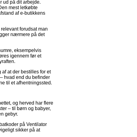
r ud på dit arbejde.
 Den mest letkøbte
 afstand af e-butikkens
 relevant forudsat man
kigger nærmere på det
renumre, eksempelvis
øres igennem før et
yraften.
 at der bestilles for et
t – hvad end du befinder
ne til et afhentningssted.
nettet, og herved har flere
er – til børn og babyer,
en gebyr.
rabatkoder på Ventilator
geligt sikker på at