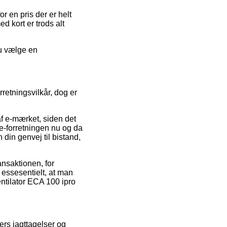
r en pris der er helt
d kort er trods alt
du vælge en
etningsvilkår, dog er
af e-mærket, siden det
t e-forretningen nu og da
din genvej til bistand,
ansaktionen, for
 essesentielt, at man
entilator ECA 100 ipro
ers iagttagelser og