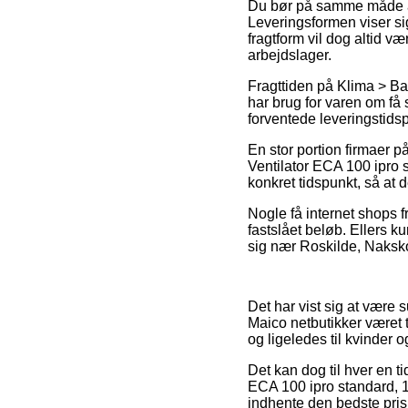
Du bør på samme måde afve
Leveringsformen viser si
fragtform vil dog altid væ
arbejdslager.
Fragttiden på Klima > Ba
har brug for varen om få
forventede leveringstid
En stor portion firmaer p
Ventilator ECA 100 ipro
konkret tidspunkt, så at 
Nogle få internet shops f
fastslået beløb. Ellers k
sig nær Roskilde, Nakskov 
Det har vist sig at være s
Maico netbutikker været 
og ligeledes til kvinder
Det kan dog til hver en ti
ECA 100 ipro standard, 1
indhente den bedste pris