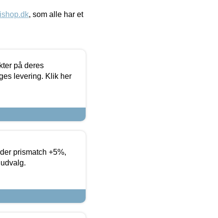
ishop.dk
, som alle har et
ter på deres
es levering. Klik her
yder prismatch +5%,
 udvalg.