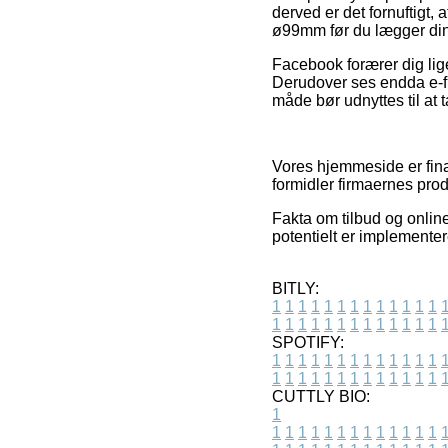
derved er det fornuftigt
ø99mm før du lægger din 
Facebook forærer dig lige
Derudover ses endda e-fi
måde bør udnyttes til at ta
Vores hjemmeside er fina
formidler firmaernes prod
Fakta om tilbud og onlin
potentielt er implemente
BITLY:
1
1
1
1
1
1
1
1
1
1
1
1
1
1
1
1
1
1
1
1
1
1
1
1
1
1
SPOTIFY:
1
1
1
1
1
1
1
1
1
1
1
1
1
1
1
1
1
1
1
1
1
1
1
1
1
1
CUTTLY BIO:
1
1
1
1
1
1
1
1
1
1
1
1
1
1