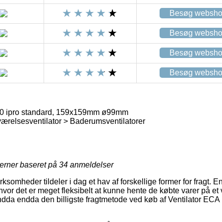
Besøg websh
Besøg websh
Besøg websh
Besøg websh
00 ipro standard, 159x159mm ø99mm
relsesventilator > Baderumsventilatorer
jerner baseret på
34
anmeldelser
rksomheder tildeler i dag et hav af forskellige former for fragt. 
hvor det er meget fleksibelt at kunne hente de købte varer på et v
t endda endda den billigste fragtmetode ved køb af Ventilator ECA