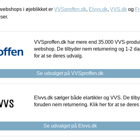
ebshops i øjeblikket er
VVSproffen.dk
,
Elvvs.dk
,
VVS.dk
og
Fr
iser.
VVSproffen.dk har mere end 35.000 VVS-produk
webshop. De tilbyder nem returnering og 1-2 dag
for at se deres udvalg.
Se udvalget på VVSproffen.dk
Elvvs.dk sælger både elartikler og VVS. De tilb
foruden nem returnering. Klik her for at se deres
Se udvalget på Elvvs.dk