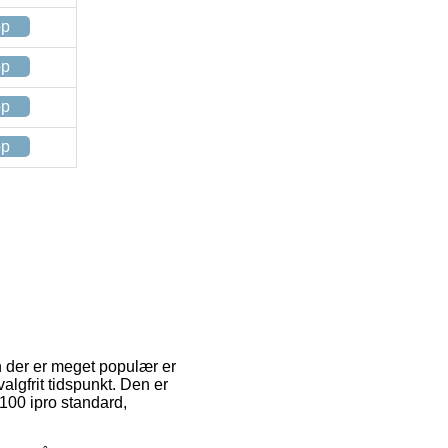
op
op
op
op
En der er meget populær er
algfrit tidspunkt. Den er
 100 ipro standard,