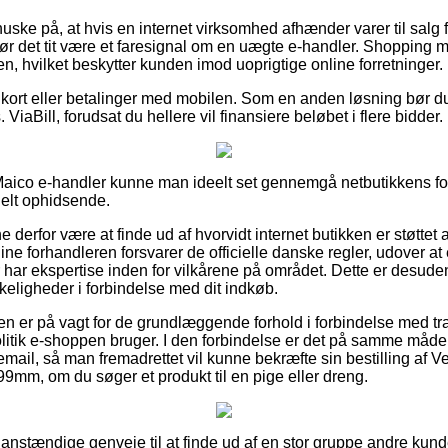
ske på, at hvis en internet virksomhed afhænder varer til salg fo
bør det tit være et faresignal om en uægte e-handler. Shopping me
, hvilket beskytter kunden imod uoprigtige online forretninger.
 kort eller betalinger med mobilen. Som en anden løsning bør 
ViaBill, forudsat du hellere vil finansiere beløbet i flere bidder.
ico e-handler kunne man ideelt set gennemgå netbutikkens forr
ielt ophidsende.
erfor være at finde ud af hvorvidt internet butikken er støttet 
nline forhandleren forsvarer de officielle danske regler, udover a
har ekspertise inden for vilkårene på området. Dette er desuden 
keligheder i forbindelse med dit indkøb.
eren er på vagt for de grundlæggende forhold i forbindelse med tr
litik e-shoppen bruger. I den forbindelse er det på samme måde
email, så man fremadrettet vil kunne bekræfte sin bestilling af V
mm, om du søger et produkt til en pige eller dreng.
s anstændige genveje til at finde ud af en stor gruppe andre kund