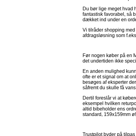
Du bør lige meget hvad hu
fantastisk favorabel, så 
dækket ind under en orden
Vi tilråder shopping med
afdragsløsning som f.eks. 
Før nogen køber på en Ma
det undertiden ikke spec
En anden mulighed kunne d
ofte er et signal om at o
besøges af eksperter der 
såfremt du skulle få vans
Dertil foreslår vi at køb
eksempel hvilken returpo
altid bibeholder ens ordr
standard, 159x159mm ø99
Trustpilot byder på tilpa