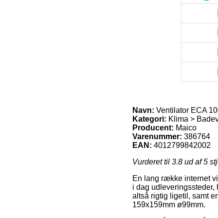
Navn:
Ventilator ECA 1
Kategori:
Klima > Badevæ
Producent:
Maico
Varenummer:
386764
EAN:
4012799842002
Vurderet til
3.8
ud af 5 st
En lang række internet vi
i dag udleveringssteder, 
altså rigtig ligetil, sam
159x159mm ø99mm.