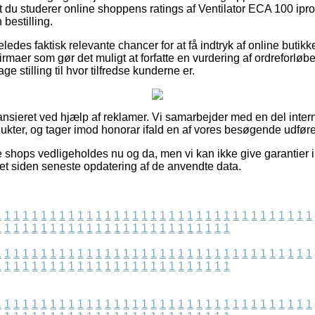
, at du studerer online shoppens ratings af Ventilator ECA 100 i
bestilling.
ledes faktisk relevante chancer for at få indtryk af online butik
rmaer som gør det muligt at forfatte en vurdering af ordreforløb
ge stilling til hvor tilfredse kunderne er.
nsieret ved hjælp af reklamer. Vi samarbejder med en del intern
ukter, og tager imod honorar ifald en af vores besøgende udfører
e shops vedligeholdes nu og da, men vi kan ikke give garantier 
ret siden seneste opdatering af de anvendte data.
1
1
1
1
1
1
1
1
1
1
1
1
1
1
1
1
1
1
1
1
1
1
1
1
1
1
1
1
1
1
1
1
1
1
1
1
1
1
1
1
1
1
1
1
1
1
1
1
1
1
1
1
1
1
1
1
1
1
1
1
1
1
1
1
1
1
1
1
1
1
1
1
1
1
1
1
1
1
1
1
1
1
1
1
1
1
1
1
1
1
1
1
1
1
1
1
1
1
1
1
1
1
1
1
1
1
1
1
1
1
1
1
1
1
1
1
1
1
1
1
1
1
1
1
1
1
1
1
1
1
1
1
1
1
1
1
1
1
1
1
1
1
1
1
1
1
1
1
1
1
1
1
1
1
1
1
1