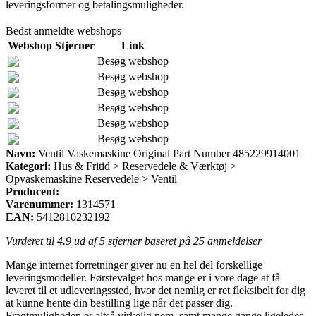
leveringsformer og betalingsmuligheder.
Bedst anmeldte webshops
Webshop
Stjerner
Link
Besøg webshop
Besøg webshop
Besøg webshop
Besøg webshop
Besøg webshop
Besøg webshop
Navn:
Ventil Vaskemaskine Original Part Number 485229914001
Kategori:
Hus & Fritid > Reservedele & Værktøj >
Opvaskemaskine Reservedele > Ventil
Producent:
Varenummer:
1314571
EAN:
5412810232192
Vurderet til
4.9
ud af 5 stjerner baseret på
25
anmeldelser
Mange internet forretninger giver nu en hel del forskellige
leveringsmodeller. Førstevalget hos mange er i vore dage at få
leveret til et udleveringssted, hvor det nemlig er ret fleksibelt for dig
at kunne hente din bestilling lige når det passer dig.
Fragtmuligheden er altså virkelig nem, samt mange gange ligeledes