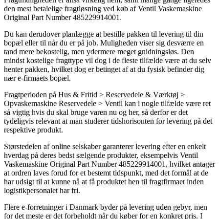
den mest betalelige fragtløsning ved køb af Ventil Vaskemaskine
Original Part Number 485229914001.
Du kan derudover planlægge at bestille pakken til levering til din
bopæl eller til når du er på job. Muligheden viser sig desværre en
tand mere bekostelig, men ydermere meget gnidningsløs. Den
mindst kostelige fragttype vil dog i de fleste tilfælde være at du selv
henter pakken, hvilket dog er betinget af at du fysisk befinder dig
nær e-firmaets bopæl.
Fragtperioden på Hus & Fritid > Reservedele & Værktøj >
Opvaskemaskine Reservedele > Ventil kan i nogle tilfælde være ret
så vigtig hvis du skal bruge varen nu og her, så derfor er det
tydeligvis relevant at man studerer tidshorisonten for levering på det
respektive produkt.
Størstedelen af online selskaber garanterer levering efter en enkelt
hverdag på deres bedst sælgende produkter, eksempelvis Ventil
Vaskemaskine Original Part Number 485229914001, hvilket antager
at ordren laves forud for et bestemt tidspunkt, med det formål at de
har udsigt til at kunne nå at få produktet hen til fragtfirmaet inden
logistikpersonalet har fri.
Flere e-forretninger i Danmark byder på levering uden gebyr, men
for det meste er det forbeholdt når du køber for en konkret pris. I