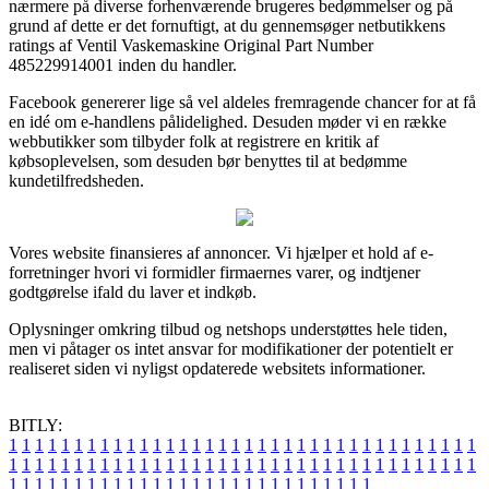
nærmere på diverse forhenværende brugeres bedømmelser og på
grund af dette er det fornuftigt, at du gennemsøger netbutikkens
ratings af Ventil Vaskemaskine Original Part Number
485229914001 inden du handler.
Facebook genererer lige så vel aldeles fremragende chancer for at få
en idé om e-handlens pålidelighed. Desuden møder vi en række
webbutikker som tilbyder folk at registrere en kritik af
købsoplevelsen, som desuden bør benyttes til at bedømme
kundetilfredsheden.
Vores website finansieres af annoncer. Vi hjælper et hold af e-
forretninger hvori vi formidler firmaernes varer, og indtjener
godtgørelse ifald du laver et indkøb.
Oplysninger omkring tilbud og netshops understøttes hele tiden,
men vi påtager os intet ansvar for modifikationer der potentielt er
realiseret siden vi nyligst opdaterede websitets informationer.
BITLY:
1
1
1
1
1
1
1
1
1
1
1
1
1
1
1
1
1
1
1
1
1
1
1
1
1
1
1
1
1
1
1
1
1
1
1
1
1
1
1
1
1
1
1
1
1
1
1
1
1
1
1
1
1
1
1
1
1
1
1
1
1
1
1
1
1
1
1
1
1
1
1
1
1
1
1
1
1
1
1
1
1
1
1
1
1
1
1
1
1
1
1
1
1
1
1
1
1
1
1
1