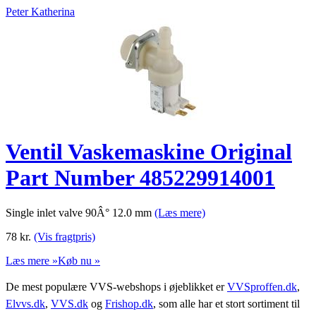
Peter Katherina
Ventil Vaskemaskine Original
Part Number 485229914001
Single inlet valve 90Â° 12.0 mm
(Læs mere)
78
kr.
(Vis fragtpris)
Læs mere »
Køb nu »
De mest populære VVS-webshops i øjeblikket er
VVSproffen.dk
,
Elvvs.dk
,
VVS.dk
og
Frishop.dk
, som alle har et stort sortiment til