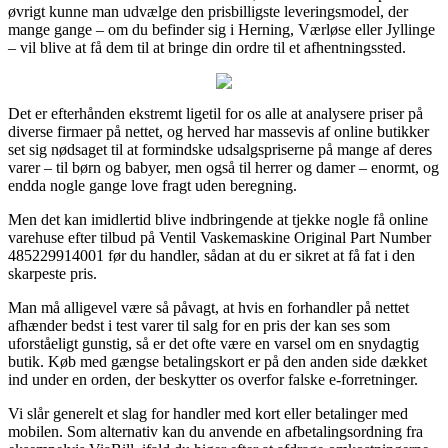
øvrigt kunne man udvælge den prisbilligste leveringsmodel, der
mange gange – om du befinder sig i Herning, Værløse eller Jyllinge
– vil blive at få dem til at bringe din ordre til et afhentningssted.
Det er efterhånden ekstremt ligetil for os alle at analysere priser på
diverse firmaer på nettet, og herved har massevis af online butikker
set sig nødsaget til at formindske udsalgspriserne på mange af deres
varer – til børn og babyer, men også til herrer og damer – enormt, og
endda nogle gange love fragt uden beregning.
Men det kan imidlertid blive indbringende at tjekke nogle få online
varehuse efter tilbud på Ventil Vaskemaskine Original Part Number
485229914001 før du handler, sådan at du er sikret at få fat i den
skarpeste pris.
Man må alligevel være så påvagt, at hvis en forhandler på nettet
afhænder bedst i test varer til salg for en pris der kan ses som
uforståeligt gunstig, så er det ofte være en varsel om en snydagtig
butik. Køb med gængse betalingskort er på den anden side dækket
ind under en orden, der beskytter os overfor falske e-forretninger.
Vi slår generelt et slag for handler med kort eller betalinger med
mobilen. Som alternativ kan du anvende en afbetalingsordning fra