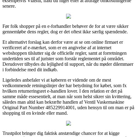
eksempelvis ViaBill, ifald du higer efter at afdrage omkostningerne
senere.
Før folk shopper på en e-forhandler behøver de for at være sikker
gennemløbe dens regler, dog er det oftest ikke særlig spændende.
Et alternativt forslag kan derfor være at se om online firmaet er
verificeret af e-mærket, som er en angivelse af at internet
webshoppen tilslutter sig de officielle regler, samt at forretningen
undertiden ses til af jurister som forstår reglementet på området.
Derudover tilbydes du lejlighed til support, når du møder dilemmaer
i forbindelse med dit indkøb.
Ligeledes anbefaler vi at køberen er vidende om de mest
vedkommende retningslinjer der har betydning for købet, som fx
hvilken returneringsret e-handlen lover. I den relation er det på
samme måde essesentielt, at man når som helst sikrer sin kvittering,
således man altid kan bekræfte handlen af Ventil Vaskemaskine
Original Part Number 485229914001, uden hensyn til om man er på
shopping til en kvinde eller mand.
Trustpilot bringer dig faktisk anstændige chancer for at kigge