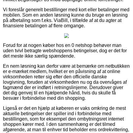
Vi foreslår generelt bestillinger med kort eller betalinger med
mobilen. Som en anden løsning kunne du bruge en løsning
på afbetaling som f.eks. ViaBill, i tilfælde af at du agter at
finansiere betalingen af flere omgange.
Forud for at nogen køber hos en 0 netshop behøver man
uden tvivl betragte webshoppens betingelser, dog er det for
det meste ikke særlig spændende.
En nem løsning kan derfor være at bemærke om netbutikken
er e-mærket medlem, hvilket er en påvisning af at online
virksomheden retter sig efter den officielle danske
lovgivning, foruden at virksomheden nu og da overvåges af
fagmænd der er indført i retningslinjerne. Derudover giver
det dig genvej til en hjælpende hånd, hvis du skulle få
besvær i forbindelse med din shopping.
Ligeså er det en hjælp at køberen er vaks omkring de mest
aktuelle betingelser der spiller ind i forbindelse med
bestillingen, som for eksempel den ombytningsret internet
shoppen kører med. I den sammenhæng er det tilmed
afgørende, at man til enhver tid beholder ens ordrekvittering,