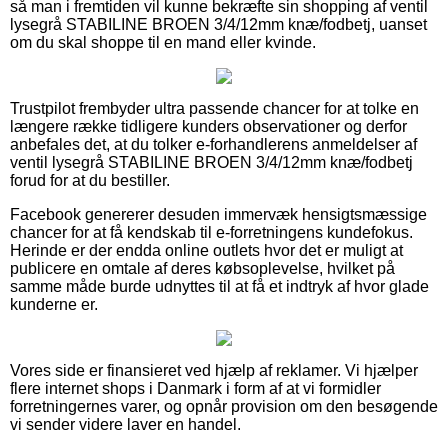
så man i fremtiden vil kunne bekræfte sin shopping af ventil
lysegrå STABILINE BROEN 3/4/12mm knæ/fodbetj, uanset
om du skal shoppe til en mand eller kvinde.
Trustpilot frembyder ultra passende chancer for at tolke en
længere række tidligere kunders observationer og derfor
anbefales det, at du tolker e-forhandlerens anmeldelser af
ventil lysegrå STABILINE BROEN 3/4/12mm knæ/fodbetj
forud for at du bestiller.
Facebook genererer desuden immervæk hensigtsmæssige
chancer for at få kendskab til e-forretningens kundefokus.
Herinde er der endda online outlets hvor det er muligt at
publicere en omtale af deres købsoplevelse, hvilket på
samme måde burde udnyttes til at få et indtryk af hvor glade
kunderne er.
Vores side er finansieret ved hjælp af reklamer. Vi hjælper
flere internet shops i Danmark i form af at vi formidler
forretningernes varer, og opnår provision om den besøgende
vi sender videre laver en handel.