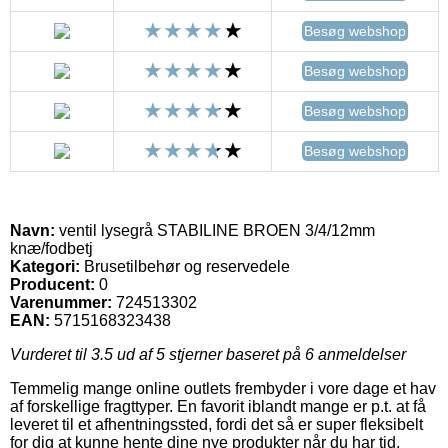
Besøg webshop
Besøg webshop
Besøg webshop
Besøg webshop
Navn:
ventil lysegrå STABILINE BROEN 3/4/12mm
knæ/fodbetj
Kategori:
Brusetilbehør og reservedele
Producent:
0
Varenummer:
724513302
EAN:
5715168323438
Vurderet til
3.5
ud af 5 stjerner baseret på
6
anmeldelser
Temmelig mange online outlets frembyder i vore dage et hav
af forskellige fragttyper. En favorit iblandt mange er p.t. at få
leveret til et afhentningssted, fordi det så er super fleksibelt
for dig at kunne hente dine nye produkter når du har tid.