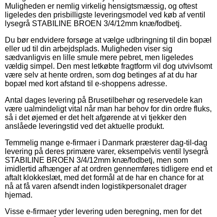
Muligheden er nemlig virkelig hensigtsmæssig, og oftest
ligeledes den prisbilligste leveringsmodel ved køb af ventil
lysegrå STABILINE BROEN 3/4/12mm knæ/fodbetj.
Du bør endvidere forsøge at vælge udbringning til din bopæl
eller ud til din arbejdsplads. Muligheden viser sig
sædvanligvis en lille smule mere pebret, men ligeledes
vældig simpel. Den mest letkøbte fragtform vil dog utvivlsomt
være selv at hente ordren, som dog betinges af at du har
bopæl med kort afstand til e-shoppens adresse.
Antal dages levering på Brusetilbehør og reservedele kan
være ualmindeligt vital når man har behov for din ordre fluks,
så i det øjemed er det helt afgørende at vi tjekker den
anslåede leveringstid ved det aktuelle produkt.
Temmelig mange e-firmaer i Danmark præsterer dag-til-dag
levering på deres primære varer, eksempelvis ventil lysegrå
STABILINE BROEN 3/4/12mm knæ/fodbetj, men som
imidlertid afhænger af at ordren gennemføres tidligere end et
aftalt klokkeslæt, med det formål at de har en chance for at
nå at få varen afsendt inden logistikpersonalet drager
hjemad.
Visse e-firmaer yder levering uden beregning, men for det