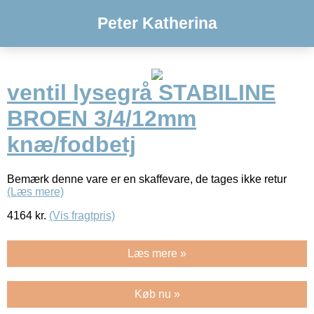
Peter Katherina
ventil lysegrå STABILINE
BROEN 3/4/12mm
knæ/fodbetj
Bemærk denne vare er en skaffevare, de tages ikke retur
(Læs mere)
4164
kr.
(Vis fragtpris)
Læs mere »
Køb nu »