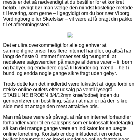
meste er det så nødvendigt at du bestiller for et konkret
beløb. I øvrigt bør man vælge den mindst kostelige metode
til levering, som gerne – ligegyldigt om du bor nær Viborg,
Vordingborg eller Skælskør – vil være at få bragt din pakke
til et afhentningssted.
Det er ultra overkommeligt for alle og enhver at
sammenligne priser hos flere internet handler, og altså har
langt de fleste 0 internet firmaer set sig tvunget til at
nedskære salgsværdien på mange af deres varer – til børn
og babyer, og endvidere også til kvinder og mænd – helt i
bund, og endda nogle gange sikre fragt uden gebyr.
Trods dette kan det imidlertid være lukrativt at kigge forbi en
række online outlets efter udsalg på ventil lysegrå
STABILINE BROEN 3/4/12mm knæ/fodbetj inden du
gennemfører din bestilling, sådan at man er på den sikre
side med at antage den mest attraktive pris.
Man må bare være så påvagt, at når en internet forhandler
forhandler varer til en salgspris som er kolossalt fordelagtig,
så kan det mange gange være en indikator for en uægte
online forretning. Kortkøb er dog inkluderet i en orden,
hvilket begunstiger os imod uoprigtige online forretninger.