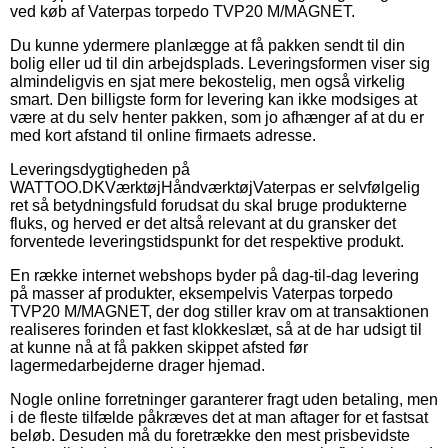
ved køb af Vaterpas torpedo TVP20 M/MAGNET.
Du kunne ydermere planlægge at få pakken sendt til din
bolig eller ud til din arbejdsplads. Leveringsformen viser sig
almindeligvis en sjat mere bekostelig, men også virkelig
smart. Den billigste form for levering kan ikke modsiges at
være at du selv henter pakken, som jo afhænger af at du er
med kort afstand til online firmaets adresse.
Leveringsdygtigheden på
WATTOO.DKVærktøjHåndværktøjVaterpas er selvfølgelig
ret så betydningsfuld forudsat du skal bruge produkterne
fluks, og herved er det altså relevant at du gransker det
forventede leveringstidspunkt for det respektive produkt.
En række internet webshops byder på dag-til-dag levering
på masser af produkter, eksempelvis Vaterpas torpedo
TVP20 M/MAGNET, der dog stiller krav om at transaktionen
realiseres forinden et fast klokkeslæt, så at de har udsigt til
at kunne nå at få pakken skippet afsted før
lagermedarbejderne drager hjemad.
Nogle online forretninger garanterer fragt uden betaling, men
i de fleste tilfælde påkræves det at man aftager for et fastsat
beløb. Desuden må du foretrække den mest prisbevidste