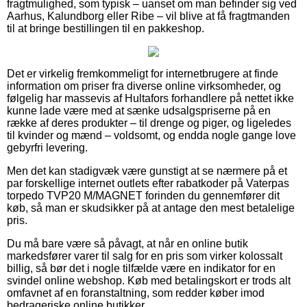
fragtmulighed, som typisk – uanset om man befinder sig ved
Aarhus, Kalundborg eller Ribe – vil blive at få fragtmanden
til at bringe bestillingen til en pakkeshop.
Det er virkelig fremkommeligt for internetbrugere at finde
information om priser fra diverse online virksomheder, og
følgelig har massevis af Hultafors forhandlere på nettet ikke
kunne lade være med at sænke udsalgspriserne på en
række af deres produkter – til drenge og piger, og ligeledes
til kvinder og mænd – voldsomt, og endda nogle gange love
gebyrfri levering.
Men det kan stadigvæk være gunstigt at se nærmere på et
par forskellige internet outlets efter rabatkoder på Vaterpas
torpedo TVP20 M/MAGNET forinden du gennemfører dit
køb, så man er skudsikker på at antage den mest betalelige
pris.
Du må bare være så påvagt, at når en online butik
markedsfører varer til salg for en pris som virker kolossalt
billig, så bør det i nogle tilfælde være en indikator for en
svindel online webshop. Køb med betalingskort er trods alt
omfavnet af en foranstaltning, som redder køber imod
bedrageriske online butikker.