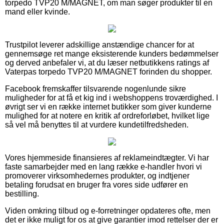
torpedo TVP20 M/MAGNET, om man søger produkter til en
mand eller kvinde.
Trustpilot leverer adskillige anstændige chancer for at
gennemsøge ret mange eksisterende kunders bedømmelser
og derved anbefaler vi, at du læser netbutikkens ratings af
Vaterpas torpedo TVP20 M/MAGNET forinden du shopper.
Facebook fremskaffer tilsvarende nogenlunde sikre
muligheder for at få et kig ind i webshoppens troværdighed. I
øvrigt ser vi en række internet butikker som giver kunderne
mulighed for at notere en kritik af ordreforløbet, hvilket lige
så vel må benyttes til at vurdere kundetilfredsheden.
Vores hjemmeside finansieres af reklameindtægter. Vi har
faste samarbejder med en lang række e-handler hvori vi
promoverer virksomhedernes produkter, og indtjener
betaling forudsat en bruger fra vores side udfører en
bestilling.
Viden omkring tilbud og e-forretninger opdateres ofte, men
det er ikke muligt for os at give garantier imod rettelser der er