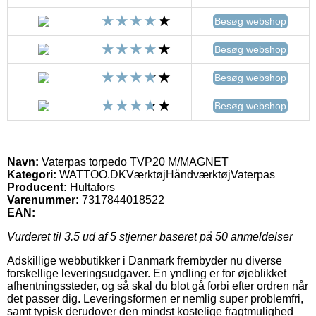
Besøg webshop
Besøg webshop
Besøg webshop
Besøg webshop
Navn:
Vaterpas torpedo TVP20 M/MAGNET
Kategori:
WATTOO.DKVærktøjHåndværktøjVaterpas
Producent:
Hultafors
Varenummer:
7317844018522
EAN:
Vurderet til
3.5
ud af 5 stjerner baseret på
50
anmeldelser
Adskillige webbutikker i Danmark frembyder nu diverse
forskellige leveringsudgaver. En yndling er for øjeblikket
afhentningssteder, og så skal du blot gå forbi efter ordren når
det passer dig. Leveringsformen er nemlig super problemfri,
samt typisk derudover den mindst kostelige fragtmulighed