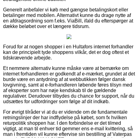
Generelt anbefaler vi køb med gængse betalingskort eller
betalinger med mobilen. Alternativt kunne du drage nytte af
en afdragsordning som f.eks. ViaBill, ifald du efterspørger at
dække beløbet over et længere tidsrum.
Forud for at nogen shopper i en Hultafors internet forhandler
kan de principielt tyde shoppens vilkår, det er dog oftest et
tidskrævende arbejde.
Et nemmere alternativ kunne måske være at bemærke om
internet forhandleren er godkendt af e-mærket, grundet at det
burde være en antydning af at webbutikken følger dansk
lovgivning, samt at e-forhandleren løbende føres tilsyn med
af eksperter som har nøje kendskab til de gældende
regulativer. Derudover tilbydes du chance for support, når du
udsættes for udfordringer som følge af dit indkøb.
For øvrigt tilråder vi at du er vidende om de fundamentale
retningslinjer der har indflydelse på købet, som fx hvilken
returpolitik shoppen har. I den forbindelse er det tilmed
vigtigt, at man til enhver tid gemmer ens e-mail kvittering, så
man i fremtiden vil kunne eftervise sin bestilling af Vaterpas