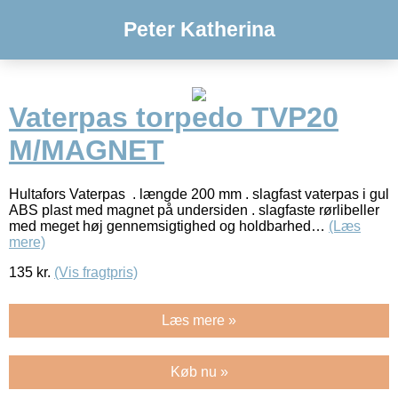
Peter Katherina
Vaterpas torpedo TVP20
M/MAGNET
Hultafors Vaterpas . længde 200 mm . slagfast vaterpas i gul
ABS plast med magnet på undersiden . slagfaste rørlibeller
med meget høj gennemsigtighed og holdbarhed…
(Læs
mere)
135
kr.
(Vis fragtpris)
Læs mere »
Køb nu »