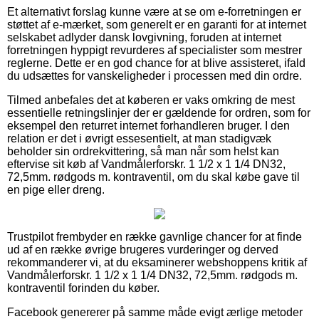
Et alternativt forslag kunne være at se om e-forretningen er
støttet af e-mærket, som generelt er en garanti for at internet
selskabet adlyder dansk lovgivning, foruden at internet
forretningen hyppigt revurderes af specialister som mestrer
reglerne. Dette er en god chance for at blive assisteret, ifald
du udsættes for vanskeligheder i processen med din ordre.
Tilmed anbefales det at køberen er vaks omkring de mest
essentielle retningslinjer der er gældende for ordren, som for
eksempel den returret internet forhandleren bruger. I den
relation er det i øvrigt essesentielt, at man stadigvæk
beholder sin ordrekvittering, så man når som helst kan
eftervise sit køb af Vandmålerforskr. 1 1/2 x 1 1/4 DN32,
72,5mm. rødgods m. kontraventil, om du skal købe gave til
en pige eller dreng.
Trustpilot frembyder en række gavnlige chancer for at finde
ud af en række øvrige brugeres vurderinger og derved
rekommanderer vi, at du eksaminerer webshoppens kritik af
Vandmålerforskr. 1 1/2 x 1 1/4 DN32, 72,5mm. rødgods m.
kontraventil forinden du køber.
Facebook genererer på samme måde evigt ærlige metoder