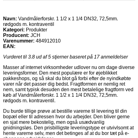
Navn:
Vandmålerforskr. 1 1/2 x 1 1/4 DN32, 72,5mm.
rødgods m. kontraventil
Kategori:
Produkter
Producent:
JCH
Varenummer:
484912010
EAN:
Vurderet til
3.8
ud af 5 stjerner baseret på
17
anmeldelser
Masser af internet virksomheder udlover nu om dage diverse
leveringsformer. Den mest populære er for øjeblikket
pakkeshops, og så skal du blot gå forbi efter de nyindkøbte
varer når det passer dig bedst. Fragtformen er nemlig ret
nem, samt typisk desuden den mest betalelige fragtform ved
køb af Vandmålerforskr. 1 1/2 x 1 1/4 DN32, 72,5mm.
rødgods m. kontraventil.
Du burde tillige prøve at bestille varerne til levering til din
bopæl eller til adressen hvor du arbejder. Den bliver gerne
en sjat mere bekostelig, men også usædvanlig
gnidningsløs. Den prisbilligste leveringstype er utvivlsomt at
hente varerne selv, men det betinges af at du bor tæt på e-