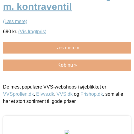
m. kontraventil
(Læs mere)
690
kr.
(Vis fragtpris)
Læs mere »
Køb nu »
De mest populære VVS-webshops i øjeblikket er
VVSproffen.dk
,
Elvvs.dk
,
VVS.dk
og
Frishop.dk
, som alle
har et stort sortiment til gode priser.