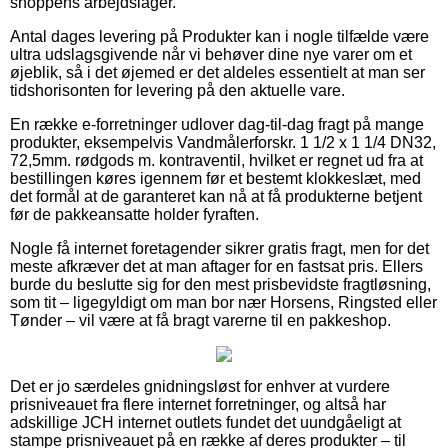
shoppens arbejdslager.
Antal dages levering på Produkter kan i nogle tilfælde være
ultra udslagsgivende når vi behøver dine nye varer om et
øjeblik, så i det øjemed er det aldeles essentielt at man ser
tidshorisonten for levering på den aktuelle vare.
En række e-forretninger udlover dag-til-dag fragt på mange
produkter, eksempelvis Vandmålerforskr. 1 1/2 x 1 1/4 DN32,
72,5mm. rødgods m. kontraventil, hvilket er regnet ud fra at
bestillingen køres igennem før et bestemt klokkeslæt, med
det formål at de garanteret kan nå at få produkterne betjent
før de pakkeansatte holder fyraften.
Nogle få internet foretagender sikrer gratis fragt, men for det
meste afkræver det at man aftager for en fastsat pris. Ellers
burde du beslutte sig for den mest prisbevidste fragtløsning,
som tit – ligegyldigt om man bor nær Horsens, Ringsted eller
Tønder – vil være at få bragt varerne til en pakkeshop.
Det er jo særdeles gnidningsløst for enhver at vurdere
prisniveauet fra flere internet forretninger, og altså har
adskillige JCH internet outlets fundet det uundgåeligt at
stampe prisniveauet på en række af deres produkter – til