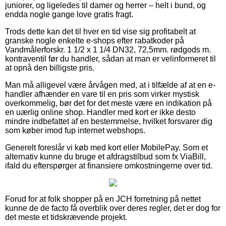
juniorer, og ligeledes til damer og herrer – helt i bund, og
endda nogle gange love gratis fragt.
Trods dette kan det til hver en tid vise sig profitabelt at
granske nogle enkelte e-shops efter rabatkoder på
Vandmålerforskr. 1 1/2 x 1 1/4 DN32, 72,5mm. rødgods m.
kontraventil før du handler, sådan at man er velinformeret til
at opnå den billigste pris.
Man må alligevel være årvågen med, at i tilfælde af at en e-
handler afhænder en vare til en pris som virker mystisk
overkommelig, bør det for det meste være en indikation på
en uærlig online shop. Handler med kort er ikke desto
mindre indbefattet af en bestemmelse, hvilket forsvarer dig
som køber imod fup internet webshops.
Generelt foreslår vi køb med kort eller MobilePay. Som et
alternativ kunne du bruge et afdragstilbud som fx ViaBill,
ifald du efterspørger at finansiere omkostningerne over tid.
Forud for at folk shopper på en JCH forretning på nettet
kunne de de facto få overblik over deres regler, det er dog for
det meste et tidskrævende projekt.