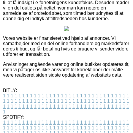
til at få indsigt i e-forretningens kundefokus. Desuden møder
vi en del outlets på nettet hvor man kan notere en
anmeldelse af ordreforløbet, som tilmed bør udnyttes til at
danne dig et indtryk af tilfredsheden hos kunderne.
Vores website er finansieret ved hjælp af annoncer. Vi
samarbejder med en del online forhandlere og markedsfører
deres tilbud, og får betaling hvis de brugere vi sender videre
udfører en transaktion.
Anvisninger angående varer og online butikker opdateres tit,
men vi påtager os ikke ansvaret for korrektioner der måtte
være realiseret siden sidste opdatering af websitets data.
BITLY:
1
1
1
1
1
1
1
1
1
1
1
1
1
1
1
1
1
1
1
1
1
1
1
1
1
1
1
1
1
1
1
1
1
1
1
1
1
1
1
1
1
1
1
1
1
1
1
1
1
1
1
1
1
1
1
1
1
1
1
1
1
1
1
1
1
1
1
1
1
1
1
1
1
1
1
1
1
1
1
1
1
1
1
1
1
1
1
1
1
1
1
1
1
1
1
1
1
1
1
1
SPOTIFY:
1
1
1
1
1
1
1
1
1
1
1
1
1
1
1
1
1
1
1
1
1
1
1
1
1
1
1
1
1
1
1
1
1
1
1
1
1
1
1
1
1
1
1
1
1
1
1
1
1
1
1
1
1
1
1
1
1
1
1
1
1
1
1
1
1
1