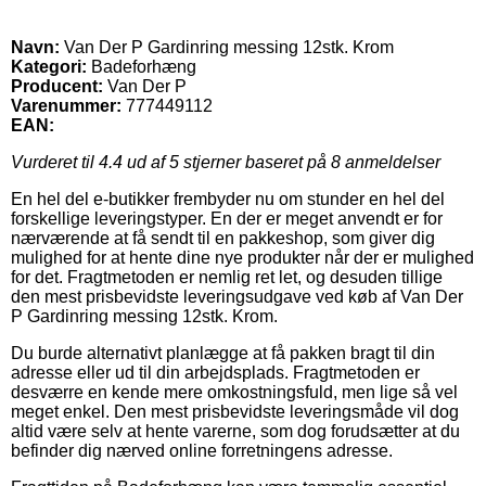
Navn:
Van Der P Gardinring messing 12stk. Krom
Kategori:
Badeforhæng
Producent:
Van Der P
Varenummer:
777449112
EAN:
Vurderet til
4.4
ud af 5 stjerner baseret på
8
anmeldelser
En hel del e-butikker frembyder nu om stunder en hel del
forskellige leveringstyper. En der er meget anvendt er for
nærværende at få sendt til en pakkeshop, som giver dig
mulighed for at hente dine nye produkter når der er mulighed
for det. Fragtmetoden er nemlig ret let, og desuden tillige
den mest prisbevidste leveringsudgave ved køb af Van Der
P Gardinring messing 12stk. Krom.
Du burde alternativt planlægge at få pakken bragt til din
adresse eller ud til din arbejdsplads. Fragtmetoden er
desværre en kende mere omkostningsfuld, men lige så vel
meget enkel. Den mest prisbevidste leveringsmåde vil dog
altid være selv at hente varerne, som dog forudsætter at du
befinder dig nærved online forretningens adresse.