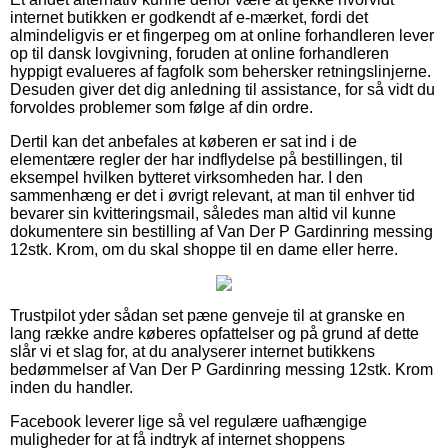
internet butikken er godkendt af e-mærket, fordi det
almindeligvis er et fingerpeg om at online forhandleren lever
op til dansk lovgivning, foruden at online forhandleren
hyppigt evalueres af fagfolk som behersker retningslinjerne.
Desuden giver det dig anledning til assistance, for så vidt du
forvoldes problemer som følge af din ordre.
Dertil kan det anbefales at køberen er sat ind i de
elementære regler der har indflydelse på bestillingen, til
eksempel hvilken bytteret virksomheden har. I den
sammenhæng er det i øvrigt relevant, at man til enhver tid
bevarer sin kvitteringsmail, således man altid vil kunne
dokumentere sin bestilling af Van Der P Gardinring messing
12stk. Krom, om du skal shoppe til en dame eller herre.
Trustpilot yder sådan set pæne genveje til at granske en
lang række andre køberes opfattelser og på grund af dette
slår vi et slag for, at du analyserer internet butikkens
bedømmelser af Van Der P Gardinring messing 12stk. Krom
inden du handler.
Facebook leverer lige så vel regulære uafhængige
muligheder for at få indtryk af internet shoppens