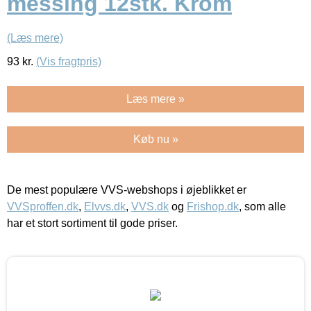
messing 12stk. Krom
(Læs mere)
93
kr.
(Vis fragtpris)
Læs mere »
Køb nu »
De mest populære VVS-webshops i øjeblikket er
VVSproffen.dk
,
Elvvs.dk
,
VVS.dk
og
Frishop.dk
, som alle
har et stort sortiment til gode priser.