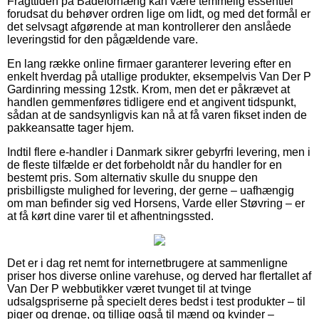
Fragttiden på Badeforhæng kan være temmelig essentiel
forudsat du behøver ordren lige om lidt, og med det formål er
det selvsagt afgørende at man kontrollerer den anslåede
leveringstid for den pågældende vare.
En lang række online firmaer garanterer levering efter en
enkelt hverdag på utallige produkter, eksempelvis Van Der P
Gardinring messing 12stk. Krom, men det er påkrævet at
handlen gemmenføres tidligere end et angivent tidspunkt,
sådan at de sandsynligvis kan nå at få varen fikset inden de
pakkeansatte tager hjem.
Indtil flere e-handler i Danmark sikrer gebyrfri levering, men i
de fleste tilfælde er det forbeholdt når du handler for en
bestemt pris. Som alternativ skulle du snuppe den
prisbilligste mulighed for levering, der gerne – uafhængig
om man befinder sig ved Horsens, Varde eller Støvring – er
at få kørt dine varer til et afhentningssted.
Det er i dag ret nemt for internetbrugere at sammenligne
priser hos diverse online varehuse, og derved har flertallet af
Van Der P webbutikker været tvunget til at tvinge
udsalgspriserne på specielt deres bedst i test produkter – til
piger og drenge, og tillige også til mænd og kvinder –