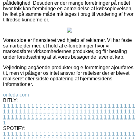
pålidelighed. Desuden er der mange forretninger på nettet
hvor folk kan frembringe en anmeldelse af købsoplevelsen,
hvilket på samme måde må tages i brug til vurdering af hvor
tilfredse kunderne er.
Vores side er finansieret ved hjælp af reklamer. Vi har faste
samarbejder med et hold af e-forretninger hvor vi
markedsfører virksomhedernes produkter, og får betaling
under forudsætning af at vores besøgende laver et køb.
Vejledning angående produkter og e-forretninger ajourføres
tit, men vi påtager os intet ansvar for rettelser der er blevet
realiseret efter sidste opdatering af hjemmesidens
informationer.
onleda.com
BITLY:
1
1
1
1
1
1
1
1
1
1
1
1
1
1
1
1
1
1
1
1
1
1
1
1
1
1
1
1
1
1
1
1
1
1
1
1
1
1
1
1
1
1
1
1
1
1
1
1
1
1
1
1
1
1
1
1
1
1
1
1
1
1
1
1
1
1
1
1
1
1
1
1
1
1
1
1
1
1
1
1
1
1
1
1
1
1
1
1
1
1
1
1
1
1
1
1
1
1
1
1
SPOTIFY:
1
1
1
1
1
1
1
1
1
1
1
1
1
1
1
1
1
1
1
1
1
1
1
1
1
1
1
1
1
1
1
1
1