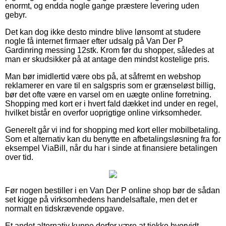
enormt, og endda nogle gange præstere levering uden
gebyr.
Det kan dog ikke desto mindre blive lønsomt at studere
nogle få internet firmaer efter udsalg på Van Der P
Gardinring messing 12stk. Krom før du shopper, således at
man er skudsikker på at antage den mindst kostelige pris.
Man bør imidlertid være obs på, at såfremt en webshop
reklamerer en vare til en salgspris som er grænseløst billig,
bør det ofte være en varsel om en uægte online forretning.
Shopping med kort er i hvert fald dækket ind under en regel,
hvilket bistår en overfor uoprigtige online virksomheder.
Generelt går vi ind for shopping med kort eller mobilbetaling.
Som et alternativ kan du benytte en afbetalingsløsning fra for
eksempel ViaBill, når du har i sinde at finansiere betalingen
over tid.
Før nogen bestiller i en Van Der P online shop bør de sådan
set kigge på virksomhedens handelsaftale, men det er
normalt en tidskrævende opgave.
Et andet alternativ kunne derfor være at tjekke hvorvidt