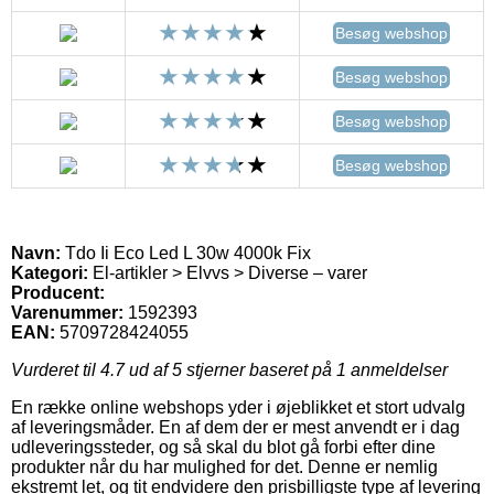
Besøg webshop
Besøg webshop
Besøg webshop
Besøg webshop
Navn:
Tdo Ii Eco Led L 30w 4000k Fix
Kategori:
El-artikler > Elvvs > Diverse – varer
Producent:
Varenummer:
1592393
EAN:
5709728424055
Vurderet til
4.7
ud af 5 stjerner baseret på
1
anmeldelser
En række online webshops yder i øjeblikket et stort udvalg
af leveringsmåder. En af dem der er mest anvendt er i dag
udleveringssteder, og så skal du blot gå forbi efter dine
produkter når du har mulighed for det. Denne er nemlig
ekstremt let, og tit endvidere den prisbilligste type af levering