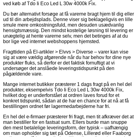
ved køb af Tdo Ii Eco Led L 30w 4000k Fix.
Du bør alternativt forsøge at få varerne bragt hjem til dig eller
ud til din arbejdsplads. Denne viser sig beklageligvis en lille
smule mere omkostningsfuld, men desuden usædvanlig
hensigtsmæssig. Den mindst kostelige løsning til levering er
unægtelig at hente varerne selv, men det betinges af at du
bor lige ved internet webshoppens hjemsted.
Fragttiden på El-artikler > Elvvs > Diverse – varer kan vise
sig at være vældig afgørende når du har behov for dine nye
produkter fluks, så derfor er det faktisk fornuftigt at vi
undersøger det anslåede leveringstidspunkt på den
pågældende vare.
Mange internet butikker præsterer 1 dags fragt på en hel del
produkter, eksempelvis Tdo Ii Eco Led L 30w 4000k Fix,
hvilket dog er underforstået at ordren laves forud for et
konkret tidspunkt, sådan at de har en chance for at nå at få
bestillingen ordnet før lagermedarbejderne har fri.
En hel del e-firmaer præsterer fri fragt, men tit afkræver det at
man bestiller for en fastsat sum. Ellers burde man snuppe
den mest betalelige leveringsform, der typisk – uafhængig
om man opholder sig tæt på Odense, Lillerød eller Faaborg