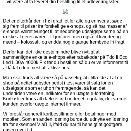
– vil være at få leveret din bestilling til et udleveringssted.
Det er efterhånden i høj grad let for alle og enhver at søge
sig frem til priser fra forskellige e-shops, og så har masser af
e-shops været tvunget til at nedbringe udsalgspriserne på en
række af deres varer – til juniorer, men også til kvinder og
mænd – kolossalt, og endda nogle gange frembyde fri fragt.
Derfor kan det ikke desto mindre blive nyttigt at
sammenligne enkelte e-shops efter rabatkoder på Tdo Ii Eco
Led L 30w 4000k Fix før du bestiller, så du er velinformeret til
at få fat i den mest attraktive pris.
Man skal trods alt være så påpasselig, at i tilfælde af at en
shop på nettet udbyder bedst i test varer til salg for en
udsalgspris som er uhørt fremragende, så kan det
undertiden være en indikator for en uægte e-forretning.
Kortkøb er trods alt dækket ind under et regulativ, der værner
kunden overfor uægte internet firmaer.
Vi foreslår generelt kortbestillinger eller betalinger med
mobilen. Som en anden løsning burde du udnytte en løsning
fra for eksempel ViaBill, ifald du har til hensigt at godtgøre
prisen over tid.