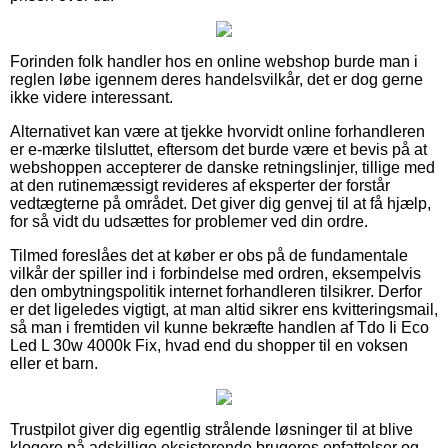
Forinden folk handler hos en online webshop burde man i
reglen løbe igennem deres handelsvilkår, det er dog gerne
ikke videre interessant.
Alternativet kan være at tjekke hvorvidt online forhandleren
er e-mærke tilsluttet, eftersom det burde være et bevis på at
webshoppen accepterer de danske retningslinjer, tillige med
at den rutinemæssigt revideres af eksperter der forstår
vedtægterne på området. Det giver dig genvej til at få hjælp,
for så vidt du udsættes for problemer ved din ordre.
Tilmed foreslåes det at køber er obs på de fundamentale
vilkår der spiller ind i forbindelse med ordren, eksempelvis
den ombytningspolitik internet forhandleren tilsikrer. Derfor
er det ligeledes vigtigt, at man altid sikrer ens kvitteringsmail,
så man i fremtiden vil kunne bekræfte handlen af Tdo Ii Eco
Led L 30w 4000k Fix, hvad end du shopper til en voksen
eller et barn.
Trustpilot giver dig egentlig strålende løsninger til at blive
klogere på adskillige eksisterende brugeres opfattelser og