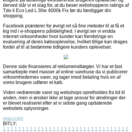
derved slår vi et slag for, at du beser webshoppens ratings af
Tdo Ii Eco Led L 30w 4000k Fix før du færdiggør din
shopping.
Facebook præsterer for øvrigt ret så fine metoder til at få et
kig ind i e-shoppens pålidelighed. I øvrigt ser vi endda
internet virksomheder hvor kunder kan frembringe en
evaluering af deres købsoplevelse, hvilket tillige kan drages
fordel af til at bedømme tidligere kunders oplevelser.
Denne side finansieres af reklameindtægter. Vi har et fast
samarbejde med masser af online varehuse da vi publicerer
virksomhedernes varer, og tager imod betaling hvis en af
vores brugere udfører et køb.
Viden vedrørende varer og webshops opretholdes fra tid til
anden, men vi ønsker ikke at tage ansvar for ændringer der
er blevet realiseret efter at vi sidste gang opdaterede
websitets oplysninger.
reacr.com
BITLY:
1
1
1
1
1
1
1
1
1
1
1
1
1
1
1
1
1
1
1
1
1
1
1
1
1
1
1
1
1
1
1
1
1