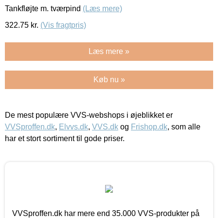
Tankfløjte m. tværpind
(Læs mere)
322.75
kr.
(Vis fragtpris)
Læs mere »
Køb nu »
De mest populære VVS-webshops i øjeblikket er
VVSproffen.dk
,
Elvvs.dk
,
VVS.dk
og
Frishop.dk
, som alle
har et stort sortiment til gode priser.
VVSproffen.dk har mere end 35.000 VVS-produkter på