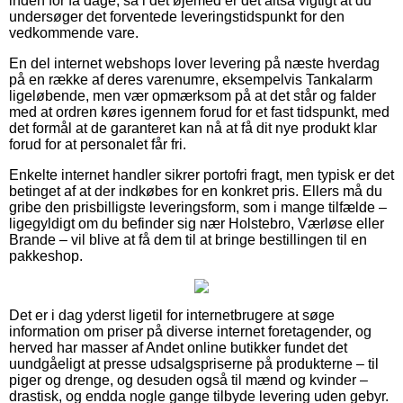
inden for få dage, så i det øjemed er det altså vigtigt at du
undersøger det forventede leveringstidspunkt for den
vedkommende vare.
En del internet webshops lover levering på næste hverdag
på en række af deres varenumre, eksempelvis Tankalarm
ligeløbende, men vær opmærksom på at det står og falder
med at ordren køres igennem forud for et fast tidspunkt, med
det formål at de garanteret kan nå at få dit nye produkt klar
forud for at personalet får fri.
Enkelte internet handler sikrer portofri fragt, men typisk er det
betinget af at der indkøbes for en konkret pris. Ellers må du
gribe den prisbilligste leveringsform, som i mange tilfælde –
ligegyldigt om du befinder sig nær Holstebro, Værløse eller
Brande – vil blive at få dem til at bringe bestillingen til en
pakkeshop.
Det er i dag yderst ligetil for internetbrugere at søge
information om priser på diverse internet foretagender, og
herved har masser af Andet online butikker fundet det
uundgåeligt at presse udsalgspriserne på produkterne – til
piger og drenge, og desuden også til mænd og kvinder –
drastisk, og endda nogle gange tilbyde levering uden gebyr.