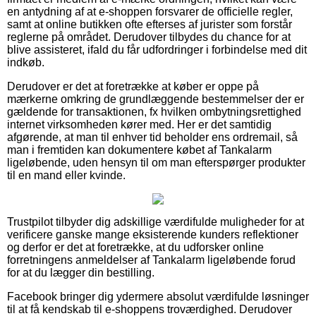
en antydning af at e-shoppen forsvarer de officielle regler,
samt at online butikken ofte efterses af jurister som forstår
reglerne på området. Derudover tilbydes du chance for at
blive assisteret, ifald du får udfordringer i forbindelse med dit
indkøb.
Derudover er det at foretrække at køber er oppe på
mærkerne omkring de grundlæggende bestemmelser der er
gældende for transaktionen, fx hvilken ombytningsrettighed
internet virksomheden kører med. Her er det samtidig
afgørende, at man til enhver tid beholder ens ordremail, så
man i fremtiden kan dokumentere købet af Tankalarm
ligeløbende, uden hensyn til om man efterspørger produkter
til en mand eller kvinde.
Trustpilot tilbyder dig adskillige værdifulde muligheder for at
verificere ganske mange eksisterende kunders reflektioner
og derfor er det at foretrække, at du udforsker online
forretningens anmeldelser af Tankalarm ligeløbende forud
for at du lægger din bestilling.
Facebook bringer dig ydermere absolut værdifulde løsninger
til at få kendskab til e-shoppens troværdighed. Derudover