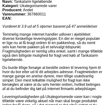
Navn:
Tankalarm ligeløbende
Kategori:
Ukategoriserede varer
Producent:
Andet
Varenummer:
367860011
EAN:
Vurderet til
3.9
ud af 5 stjerner baseret på
47
anmeldelser
Temmelig mange internet handler udlover i øjeblikket
diverse forskellige leveringstyper. En der er meget populær
er lige nu at få bragt ordren til en pakkeshop, så du nemt
selv kan hente pakken på et selvvalgt tidspunkt.
Fragtmuligheden er nemlig ultra enkel, samt i mange tilfælde
også den billigste mulighed for fragt ved køb af Tankalarm
ligeløbende.
Du burde tillige forsøge at bestille ordren til levering hjem til
hvor du bor eller ud til dit arbejdes adresse. Fragtmetoden er
mange gange en anelse dyrere, men tillige usædvanlig
simpel. Den mest letkøbte mulighed for fragt kan ikke
benægtes at være at du selv henter ordren, hvilket betinges
af at du befinder dig tæt på internet firmaets arbejdslager.
Leveringshastigheden på Ukategoriserede varer kan i nogle
tilfælde være virkelig aktuel når man skal bruge produktet