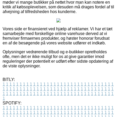
møder vi mange butikker på nettet hvor man kan notere en
kritik af købsoplevelsen, som desuden må drages fordel af til
afvejning af tilfredsheden hos kunderne.
Vores side er finansieret ved hjælp af reklamer. Vi har et tæt
samarbejde med forskellige online varehuse derved at vi
fremviser firmaernes produkter, og høster honorar forudsat
en af de besøgende på vores website udfører et indkøb.
Oplysninger vedrørende tilbud og e-butikker opretholdes
ofte, men det er ikke muligt for os at give garantier imod
reguleringer der potentielt er udført efter sidste opdatering af
de viste oplysninger.
BITLY:
1
1
1
1
1
1
1
1
1
1
1
1
1
1
1
1
1
1
1
1
1
1
1
1
1
1
1
1
1
1
1
1
1
1
1
1
1
1
1
1
1
1
1
1
1
1
1
1
1
1
1
1
1
1
1
1
1
1
1
1
1
1
1
1
1
1
1
1
1
1
1
1
1
1
1
1
1
1
1
1
1
1
1
1
1
1
1
1
1
1
1
1
1
1
1
1
1
1
1
1
SPOTIFY:
1
1
1
1
1
1
1
1
1
1
1
1
1
1
1
1
1
1
1
1
1
1
1
1
1
1
1
1
1
1
1
1
1
1
1
1
1
1
1
1
1
1
1
1
1
1
1
1
1
1
1
1
1
1
1
1
1
1
1
1
1
1
1
1
1
1