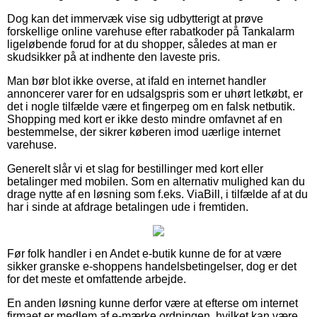
Dog kan det immervæk vise sig udbytterigt at prøve
forskellige online varehuse efter rabatkoder på Tankalarm
ligeløbende forud for at du shopper, således at man er
skudsikker på at indhente den laveste pris.
Man bør blot ikke overse, at ifald en internet handler
annoncerer varer for en udsalgspris som er uhørt letkøbt, er
det i nogle tilfælde være et fingerpeg om en falsk netbutik.
Shopping med kort er ikke desto mindre omfavnet af en
bestemmelse, der sikrer køberen imod uærlige internet
varehuse.
Generelt slår vi et slag for bestillinger med kort eller
betalinger med mobilen. Som en alternativ mulighed kan du
drage nytte af en løsning som f.eks. ViaBill, i tilfælde af at du
har i sinde at afdrage betalingen ude i fremtiden.
Før folk handler i en Andet e-butik kunne de for at være
sikker granske e-shoppens handelsbetingelser, dog er det
for det meste et omfattende arbejde.
En anden løsning kunne derfor være at efterse om internet
firmaet er medlem af e-mærke ordningen, hvilket kan være