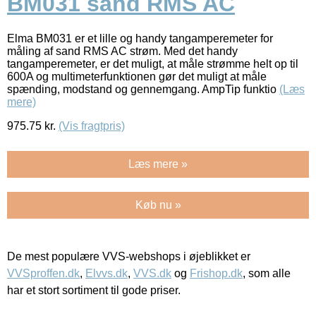
BM031 sand RMS AC
Elma BM031 er et lille og handy tangamperemeter for
måling af sand RMS AC strøm. Med det handy
tangamperemeter, er det muligt, at måle strømme helt op til
600A og multimeterfunktionen gør det muligt at måle
spænding, modstand og gennemgang. AmpTip funktio
(Læs
mere)
975.75
kr.
(Vis fragtpris)
Læs mere »
Køb nu »
De mest populære VVS-webshops i øjeblikket er
VVSproffen.dk
,
Elvvs.dk
,
VVS.dk
og
Frishop.dk
, som alle
har et stort sortiment til gode priser.