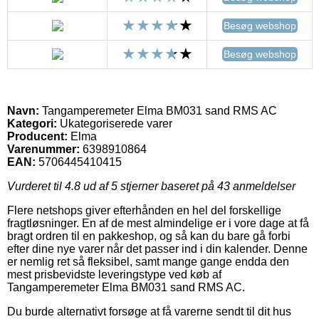
Besøg webshop
Besøg webshop
Navn:
Tangamperemeter Elma BM031 sand RMS AC
Kategori:
Ukategoriserede varer
Producent:
Elma
Varenummer:
6398910864
EAN:
5706445410415
Vurderet til
4.8
ud af 5 stjerner baseret på
43
anmeldelser
Flere netshops giver efterhånden en hel del forskellige
fragtløsninger. En af de mest almindelige er i vore dage at få
bragt ordren til en pakkeshop, og så kan du bare gå forbi
efter dine nye varer når det passer ind i din kalender. Denne
er nemlig ret så fleksibel, samt mange gange endda den
mest prisbevidste leveringstype ved køb af
Tangamperemeter Elma BM031 sand RMS AC.
Du burde alternativt forsøge at få varerne sendt til dit hus