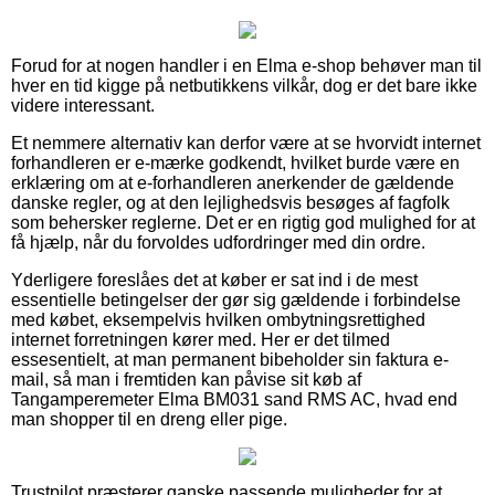
Forud for at nogen handler i en Elma e-shop behøver man til
hver en tid kigge på netbutikkens vilkår, dog er det bare ikke
videre interessant.
Et nemmere alternativ kan derfor være at se hvorvidt internet
forhandleren er e-mærke godkendt, hvilket burde være en
erklæring om at e-forhandleren anerkender de gældende
danske regler, og at den lejlighedsvis besøges af fagfolk
som behersker reglerne. Det er en rigtig god mulighed for at
få hjælp, når du forvoldes udfordringer med din ordre.
Yderligere foreslåes det at køber er sat ind i de mest
essentielle betingelser der gør sig gældende i forbindelse
med købet, eksempelvis hvilken ombytningsrettighed
internet forretningen kører med. Her er det tilmed
essesentielt, at man permanent bibeholder sin faktura e-
mail, så man i fremtiden kan påvise sit køb af
Tangamperemeter Elma BM031 sand RMS AC, hvad end
man shopper til en dreng eller pige.
Trustpilot præsterer ganske passende muligheder for at