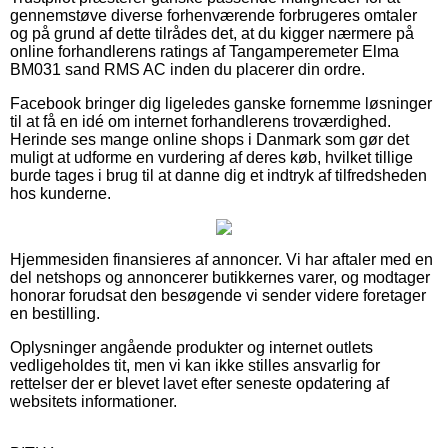
gennemstøve diverse forhenværende forbrugeres omtaler
og på grund af dette tilrådes det, at du kigger nærmere på
online forhandlerens ratings af Tangamperemeter Elma
BM031 sand RMS AC inden du placerer din ordre.
Facebook bringer dig ligeledes ganske fornemme løsninger
til at få en idé om internet forhandlerens troværdighed.
Herinde ses mange online shops i Danmark som gør det
muligt at udforme en vurdering af deres køb, hvilket tillige
burde tages i brug til at danne dig et indtryk af tilfredsheden
hos kunderne.
Hjemmesiden finansieres af annoncer. Vi har aftaler med en
del netshops og annoncerer butikkernes varer, og modtager
honorar forudsat den besøgende vi sender videre foretager
en bestilling.
Oplysninger angående produkter og internet outlets
vedligeholdes tit, men vi kan ikke stilles ansvarlig for
rettelser der er blevet lavet efter seneste opdatering af
websitets informationer.