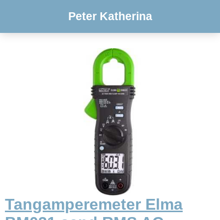
Peter Katherina
Tangamperemeter Elma