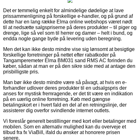
Det er temmelig enkelt for almindelige dødelige at lave
prissammenligning på forskellige e-handler, og på grund af
dette har en lang række Elma online webshops været nødt
til at nedsætte salgspriserne på deres produkter – til piger og
drenge, lige så vel som til herrer og damer – helt i bund, og
endda nogle gange byde på levering uden beregning.
Men det kan ikke desto mindre vise sig lønsomt at besigtige
forskellige forretninger på nettet efter rabatkoder på
Tangamperemeter Elma BM031 sand RMS AC forinden du
køber, sådan at man er på den sikre side med at antage den
prisbilligste pris.
Man bør ikke desto mindre være så påvagt, at hvis en e-
forhandler udlover deres produkter til en udsalgspris der
anses for mystisk fremragende, er det tit være en indikation
på en uærlig online forretning. Køb med gængse
betalingskort er i hvert fald en del af en retningslinje, der
assisterer dig overfor svindlende internet outlets.
Vi foreslår generelt bestillinger med kort eller betalinger med
mobilen. Som en alternativ mulighed kan du overveje et
tilbud fra fx ViaBill, ifald du ønsker at honorere prisen
senere.