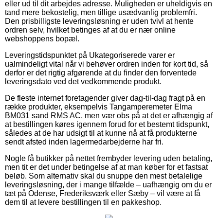
eller ud til dit arbejdes adresse. Muligheden er uheldigvis en
tand mere bekostelig, men tillige usædvanlig problemfri.
Den prisbilligste leveringsløsning er uden tvivl at hente
ordren selv, hvilket betinges af at du er nær online
webshoppens bopæl.
Leveringstidspunktet på Ukategoriserede varer er
ualmindeligt vital når vi behøver ordren inden for kort tid, så
derfor er det rigtig afgørende at du finder den forventede
leveringsdato ved det vedkommende produkt.
De fleste internet foretagender giver dag-til-dag fragt på en
række produkter, eksempelvis Tangamperemeter Elma
BM031 sand RMS AC, men vær obs på at det er afhængig af
at bestillingen køres igennem forud for et bestemt tidspunkt,
således at de har udsigt til at kunne nå at få produkterne
sendt afsted inden lagermedarbejderne har fri.
Nogle få butikker på nettet frembyder levering uden betaling,
men tit er det under betingelse af at man køber for et fastsat
beløb. Som alternativ skal du snuppe den mest betalelige
leveringsløsning, der i mange tilfælde – uafhængig om du er
tæt på Odense, Frederiksværk eller Sæby – vil være at få
dem til at levere bestillingen til en pakkeshop.