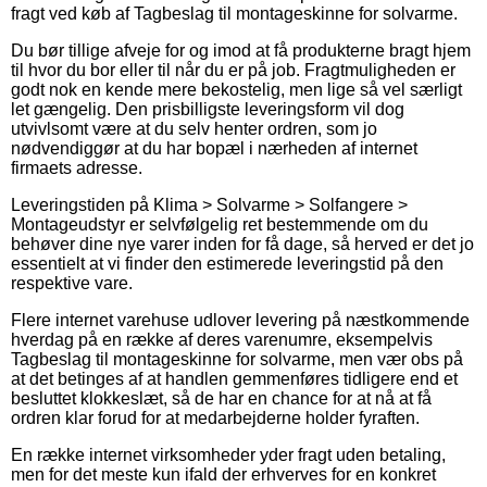
fragt ved køb af Tagbeslag til montageskinne for solvarme.
Du bør tillige afveje for og imod at få produkterne bragt hjem
til hvor du bor eller til når du er på job. Fragtmuligheden er
godt nok en kende mere bekostelig, men lige så vel særligt
let gængelig. Den prisbilligste leveringsform vil dog
utvivlsomt være at du selv henter ordren, som jo
nødvendiggør at du har bopæl i nærheden af internet
firmaets adresse.
Leveringstiden på Klima > Solvarme > Solfangere >
Montageudstyr er selvfølgelig ret bestemmende om du
behøver dine nye varer inden for få dage, så herved er det jo
essentielt at vi finder den estimerede leveringstid på den
respektive vare.
Flere internet varehuse udlover levering på næstkommende
hverdag på en række af deres varenumre, eksempelvis
Tagbeslag til montageskinne for solvarme, men vær obs på
at det betinges af at handlen gemmenføres tidligere end et
besluttet klokkeslæt, så de har en chance for at nå at få
ordren klar forud for at medarbejderne holder fyraften.
En række internet virksomheder yder fragt uden betaling,
men for det meste kun ifald der erhverves for en konkret