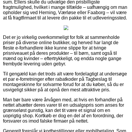
sum. Ellers skulle du udvælge den prisbilligste
fragtmulighed, hvilket i mange tilfælde – uafhængig om man
opholder sig ved Herning, Værløse eller Faaborg – vil være
at få fragtfirmaet til at levere din pakke til et udleveringssted.
Det er jo virkelig overkommeligt for folk at sammenholde
priser på diverse online butikker, og herved har langt de
fleste e-forhandlere ikke kunne slippe for at tvinge
prisniveauet på deres produkter – til børn, samt også til
mænd og kvinder – eftertrykkeligt, og endda nogle gange
frembyde levering uden gebyr.
Til gengæld kan det trods alt være fordelagtigt at undersøge
et par e-forretninger efter rabatkoder på Tagbeslag til
montageskinne for solvarme forud for at du køber, så du er
usvigeligt sikker på at opnå den mest attraktive pris.
Man bør bare være årvågen med, at hvis en forhandler på
nettet afsætter deres varer til en udsalgspris som anses for
grænseløst gunstig, kan det tit være et signal om en
uoprigtig shop. Kortkøb er dog en del af en forordning, der
forsvarer os imod falske firmaer på nettet.
Generelt foreslår vi kortbestillinger eller mobilbetaling. Som