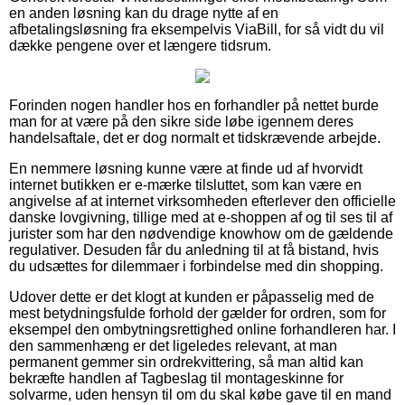
en anden løsning kan du drage nytte af en
afbetalingsløsning fra eksempelvis ViaBill, for så vidt du vil
dække pengene over et længere tidsrum.
Forinden nogen handler hos en forhandler på nettet burde
man for at være på den sikre side løbe igennem deres
handelsaftale, det er dog normalt et tidskrævende arbejde.
En nemmere løsning kunne være at finde ud af hvorvidt
internet butikken er e-mærke tilsluttet, som kan være en
angivelse af at internet virksomheden efterlever den officielle
danske lovgivning, tillige med at e-shoppen af og til ses til af
jurister som har den nødvendige knowhow om de gældende
regulativer. Desuden får du anledning til at få bistand, hvis
du udsættes for dilemmaer i forbindelse med din shopping.
Udover dette er det klogt at kunden er påpasselig med de
mest betydningsfulde forhold der gælder for ordren, som for
eksempel den ombytningsrettighed online forhandleren har. I
den sammenhæng er det ligeledes relevant, at man
permanent gemmer sin ordrekvittering, så man altid kan
bekræfte handlen af Tagbeslag til montageskinne for
solvarme, uden hensyn til om du skal købe gave til en mand