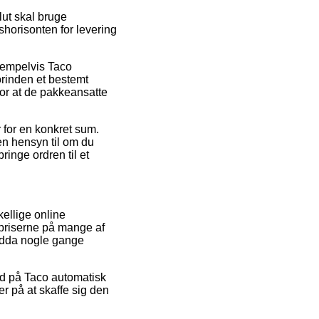
ut skal bruge
shorisonten for levering
ksempelvis Taco
orinden et bestemt
for at de pakkeansatte
 for en konkret sum.
en hensyn til om du
ringe ordren til et
skellige online
ke priserne på mange af
endda nogle gange
bud på Taco automatisk
er på at skaffe sig den