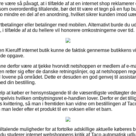
 være så påvagt, at i tilfælde af at en internet shop reklamerer et
om overordentlig tiltalende, bør det tit være et tegn på en fup 
to mindre en del af en anordning, hvilket sikrer kunden imod uær
ortbetalinger eller betalinger med mobilen. Alternativt burde du 
 i tilfælde af at du hellere vil honorere omkostningerne over tid.
n Kierulff internet butik kunne de faktisk gennemse butikkens vi
nde opgave.
 derfor være at tjekke hvorvidt netshoppen er medlem af e-mærk
n retter sig efter de danske retningslinjer, og at netshoppen re
 lovene på området. Dette er desuden en god genvej til assistanc
d din bestilling.
lp at køber er hensynstagende til de væsentligste vedtægter der 
lvis hvilken ombytningsret e-handlen lover. Derfor er det till
 kvittering, så man i fremtiden kan vidne om bestillingen af Ta
 man leder efter et produkt til en voksen eller et barn.
tiltalende muligheder for at fortolke adskillige aktuelle køber
t du studerer internet webshoppens kritik af Taco automatisk udlu