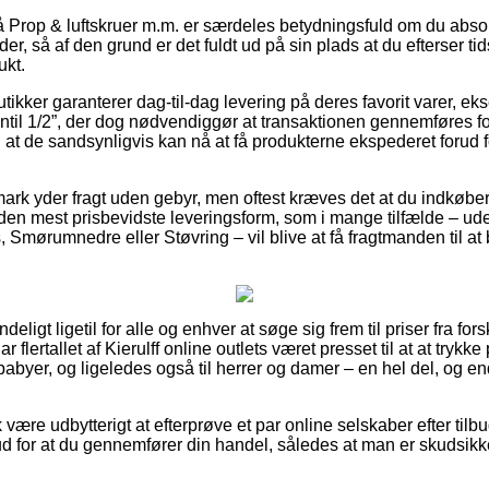
Prop & luftskruer m.m. er særdeles betydningsfuld om du absol
r, så af den grund er det fuldt ud på sin plads at du efterser tid
ukt.
butikker garanterer dag-til-dag levering på deres favorit varer, e
ntil 1/2”, der dog nødvendiggør at transaktionen gennemføres f
l at de sandsynligvis kan nå at få produkterne ekspederet forud 
ark yder fragt uden gebyr, men oftest kræves det at du indkøber
 den mest prisbevidste leveringsform, som i mange tilfælde – ud
 Smørumnedre eller Støvring – vil blive at få fragtmanden til at b
eligt ligetil for alle og enhver at søge sig frem til priser fra for
ar flertallet af Kierulff online outlets været presset til at at tryk
 babyer, og ligeledes også til herrer og damer – en hel del, og 
ære udbytterigt at efterprøve et par online selskaber efter til
rud for at du gennemfører din handel, således at man er skudsikk