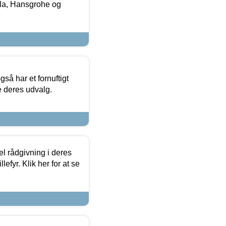
la, Hansgrohe og
så har et fornuftigt
se deres udvalg.
el rådgivning i deres
efyr. Klik her for at se