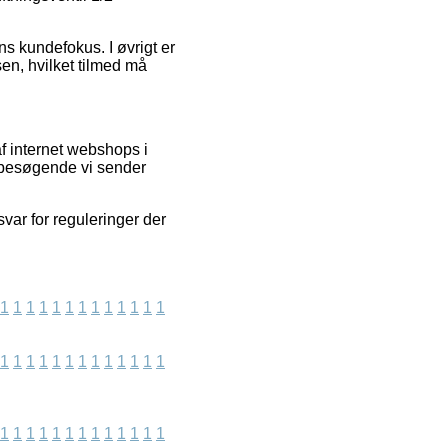
s kundefokus. I øvrigt er
en, hvilket tilmed må
f internet webshops i
e besøgende vi sender
var for reguleringer der
1
1
1
1
1
1
1
1
1
1
1
1
1
1
1
1
1
1
1
1
1
1
1
1
1
1
1
1
1
1
1
1
1
1
1
1
1
1
1