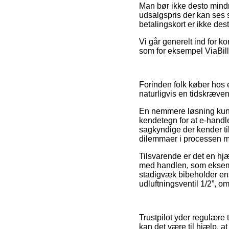
Man bør ikke desto mindre
udsalgspris der kan ses s
betalingskort er ikke des
Vi går generelt ind for k
som for eksempel ViaBill,
Forinden folk køber hos e
naturligvis en tidskræve
En nemmere løsning kunne
kendetegn for at e-handle
sagkyndige der kender til
dilemmaer i processen me
Tilsvarende er det en hjæ
med handlen, som eksempe
stadigvæk bibeholder ens
udluftningsventil 1/2”, om
Trustpilot yder regulære 
kan det være til hjælp, a