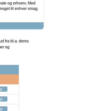
ivate og erhverv. Med
noget til enhver smag.
 fra bl.a. deres
mer og
op
op
op