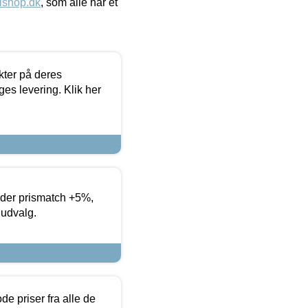
ishop.dk
, som alle har et
ter på deres
es levering. Klik her
yder prismatch +5%,
 udvalg.
de priser fra alle de