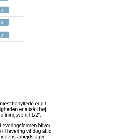
op
op
op
 mest benyttede er p.t.
igheden er altså i høj
ftningsventil 1/2”.
. Leveringsformen bliver
l levering vil dog altid
mhedens arbejdslager.