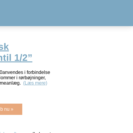
sk
til 1/2”
20anvendes i forbindelse
tlommer i rørbøjninger,
varmeanlæg.
(Læs mere)
b nu »