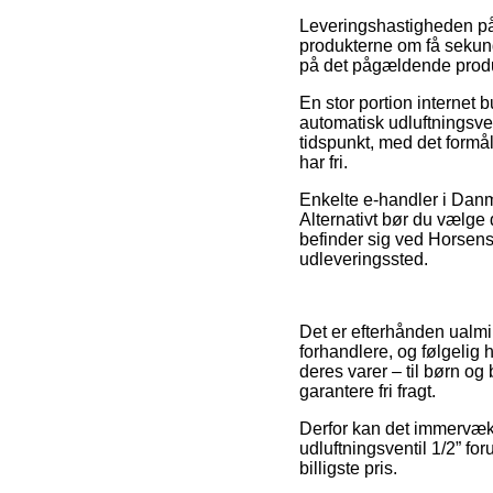
Leveringshastigheden på 
produkterne om få sekunde
på det pågældende prod
En stor portion internet 
automatisk udluftningsve
tidspunkt, med det formå
har fri.
Enkelte e-handler i Danm
Alternativt bør du vælge
befinder sig ved Horsens,
udleveringssted.
Det er efterhånden ualmind
forhandlere, og følgelig h
deres varer – til børn og
garantere fri fragt.
Derfor kan det immervæk v
udluftningsventil 1/2” fo
billigste pris.