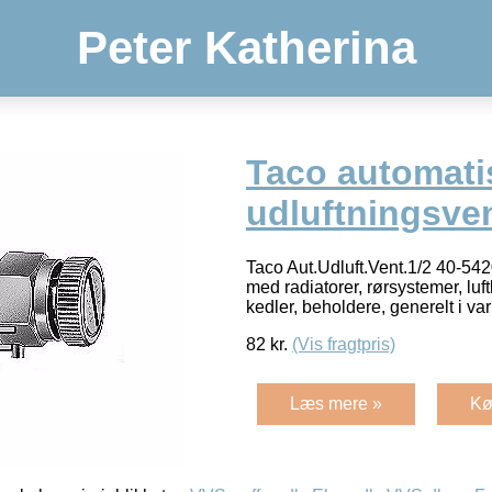
Peter Katherina
Taco automati
udluftningsven
Taco Aut.Udluft.Vent.1/2 40-54
med radiatorer, rørsystemer, luf
kedler, beholdere, generelt i 
82
kr.
(Vis fragtpris)
Læs mere »
Kø