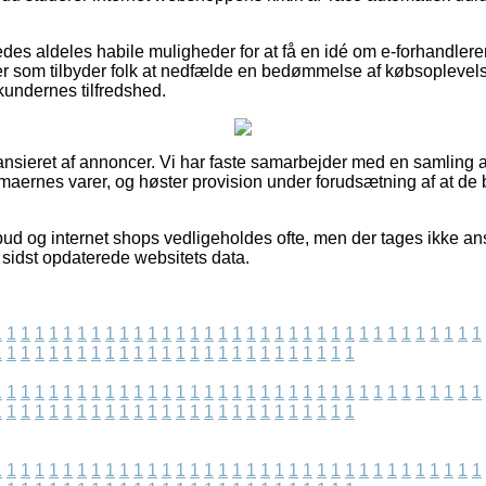
des aldeles habile muligheder for at få en idé om e-forhandleren
r som tilbyder folk at nedfælde en bedømmelse af købsoplevels
kundernes tilfredshed.
nsieret af annoncer. Vi har faste samarbejder med en samling a
firmaernes varer, og høster provision under forudsætning af at d
bud og internet shops vedligeholdes ofte, men der tages ikke ans
vi sidst opdaterede websitets data.
1
1
1
1
1
1
1
1
1
1
1
1
1
1
1
1
1
1
1
1
1
1
1
1
1
1
1
1
1
1
1
1
1
1
1
1
1
1
1
1
1
1
1
1
1
1
1
1
1
1
1
1
1
1
1
1
1
1
1
1
1
1
1
1
1
1
1
1
1
1
1
1
1
1
1
1
1
1
1
1
1
1
1
1
1
1
1
1
1
1
1
1
1
1
1
1
1
1
1
1
1
1
1
1
1
1
1
1
1
1
1
1
1
1
1
1
1
1
1
1
1
1
1
1
1
1
1
1
1
1
1
1
1
1
1
1
1
1
1
1
1
1
1
1
1
1
1
1
1
1
1
1
1
1
1
1
1