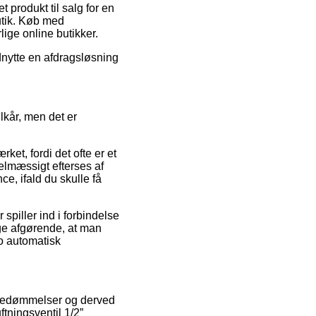
 produkt til salg for en
butik. Køb med
lige online butikker.
udnytte en afdragsløsning
lkår, men det er
et, fordi det ofte er et
gelmæssigt efterses af
e, ifald du skulle få
spiller ind i forbindelse
ige afgørende, at man
co automatisk
es bedømmelser og derved
ftningsventil 1/2”