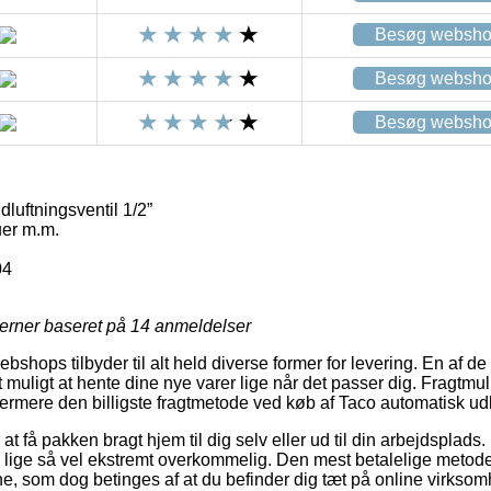
Besøg websh
Besøg websh
Besøg websh
luftningsventil 1/2”
uer m.m.
04
jerner baseret på
14
anmeldelser
ebshops tilbyder til alt held diverse former for levering. En af de
uligt at hente dine nye varer lige når det passer dig. Fragtmul
ermere den billigste fragtmetode ved køb af Taco automatisk udlu
at få pakken bragt hjem til dig selv eller ud til din arbejdsplads
 lige så vel ekstremt overkommelig. Den mest betalelige metode ti
ne, som dog betinges af at du befinder dig tæt på online virkso