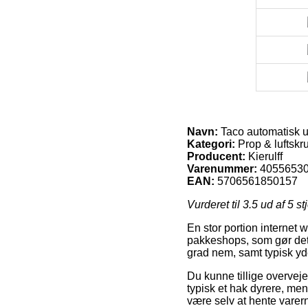
Navn:
Taco automatisk ud
Kategori:
Prop & luftskr
Producent:
Kierulff
Varenummer:
4055653
EAN:
5706561850157
Vurderet til
3.5
ud af 5 st
En stor portion internet w
pakkeshops, som gør det m
grad nem, samt typisk yd
Du kunne tillige overveje 
typisk et hak dyrere, men
være selv at hente varer