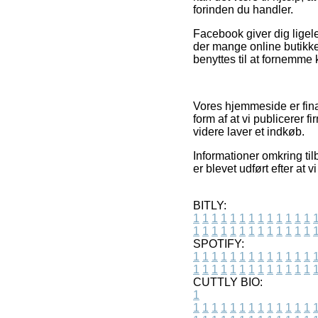
forinden du handler.
Facebook giver dig ligele
der mange online butikke
benyttes til at fornemme 
Vores hjemmeside er fina
form af at vi publicerer 
videre laver et indkøb.
Informationer omkring til
er blevet udført efter at 
BITLY:
1
1
1
1
1
1
1
1
1
1
1
1
1
1
1
1
1
1
1
1
1
1
1
1
1
1
SPOTIFY:
1
1
1
1
1
1
1
1
1
1
1
1
1
1
1
1
1
1
1
1
1
1
1
1
1
1
CUTTLY BIO:
1
1
1
1
1
1
1
1
1
1
1
1
1
1