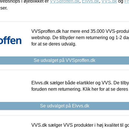
ebshops i øjeblikket er
VVSproffen.dk
,
Elvvs.dk
,
VVS.dk
og
Fr
iser.
VVSproffen.dk har mere end 35.000 VVS-produk
webshop. De tilbyder nem returnering og 1-2 dag
for at se deres udvalg.
Se udvalget på VVSproffen.dk
Elvvs.dk sælger både elartikler og VVS. De tilb
foruden nem returnering. Klik her for at se deres
Se udvalget på Elvvs.dk
VVS.dk sælger VVS produkter i høj kvalitet til go