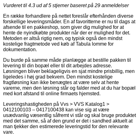
Vurderet til
4.3
ud af 5 stjerner baseret på
29
anmeldelser
En række forhandlere på nettet foreslår efterhånden diverse
forskellige leveringsmåder. En af favoritterne er nu til dags at
afsende til en pakkeshop, som giver dig mulighed for at
hente de nyindkøbte produkter når der er mulighed for det.
Metoden er altså rigtig nem, og typisk også den mindst
kostelige fragtmetode ved køb af Tabula lomme for
dokumentation.
Du burde på samme måde planlægge at bestille pakken til
levering til din bopæl eller til dit arbejdes adresse.
Løsningen bliver beklageligvis en sjat mindre prisbillig, men
ligeledes i høj grad bekvem. Den mindst kostelige
fragtløsning kan ikke benægtes at være selv at hente
varerne, men den løsning står og falder med at du har bopæl
med kort afstand til online firmaets hjemsted.
Leveringshastigheden på Vvs > VVS Katalog1 >
0412100103 – 0417100438 kan vise sig at være
usædvanlig væsentlig såfremt vi står og skal bruge produktet
med det samme, så af den grund er det i sandhed aktuelt at
man tjekker den estimerede leveringstid for den relevante
vare.