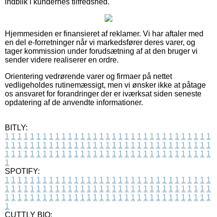
indblik i kundernes tilfredshed.
Hjemmesiden er finansieret af reklamer. Vi har aftaler med
en del e-forretninger når vi markedsfører deres varer, og
tager kommission under forudsætning af at den bruger vi
sender videre realiserer en ordre.
Orientering vedrørende varer og firmaer på nettet
vedligeholdes rutinemæssigt, men vi ønsker ikke at påtage
os ansvaret for forandringer der er iværksat siden seneste
opdatering af de anvendte informationer.
BITLY:
1
1
1
1
1
1
1
1
1
1
1
1
1
1
1
1
1
1
1
1
1
1
1
1
1
1
1
1
1
1
1
1
1
1
1
1
1
1
1
1
1
1
1
1
1
1
1
1
1
1
1
1
1
1
1
1
1
1
1
1
1
1
1
1
1
1
1
1
1
1
1
1
1
1
1
1
1
1
1
1
1
1
1
1
1
1
1
1
1
1
1
1
1
1
1
1
1
1
1
1
SPOTIFY:
1
1
1
1
1
1
1
1
1
1
1
1
1
1
1
1
1
1
1
1
1
1
1
1
1
1
1
1
1
1
1
1
1
1
1
1
1
1
1
1
1
1
1
1
1
1
1
1
1
1
1
1
1
1
1
1
1
1
1
1
1
1
1
1
1
1
1
1
1
1
1
1
1
1
1
1
1
1
1
1
1
1
1
1
1
1
1
1
1
1
1
1
1
1
1
1
1
1
1
1
CUTTLY BIO: