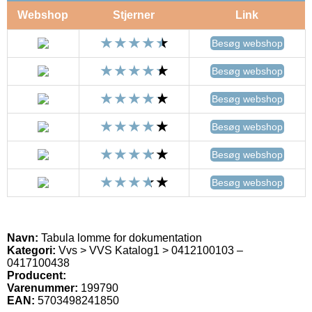
Webshop
Stjerner
Link
Besøg webshop
Besøg webshop
Besøg webshop
Besøg webshop
Besøg webshop
Besøg webshop
Navn:
Tabula lomme for dokumentation
Kategori:
Vvs > VVS Katalog1 > 0412100103 –
0417100438
Producent:
Varenummer:
199790
EAN:
5703498241850