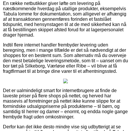
En række netbutikker giver løfte om levering på
næstkommende hverdag på utallige produkter, eksempelvis
Tabula lomme for dokumentation, som alligevel er afhængig
af at transaktionen gennemføres forinden et fastslået
tidspunkt, med hensynstagen til at de med sikkerhed kan nå
at få bestillingen skippet afsted forud for at lagerpersonalet
drager hjemad.
Indtil flere internet handler frembyder levering uden
beregning, men i mange tilfælde er det så nødvendigt at der
shoppes for en bestemt sum. Som alternativ må du overveje
den mest betalelige leveringsmetode, som tit – uanset om du
bor tæt på Silkeborg, Værløse eller Ribe – vil blive at få
fragtfirmaet til at bringe dine varer til et afhentningssted.
Det er ualmindeligt smart for internetbrugere at finde de
laveste priser på flere shops på nettet, og herved har
massevis af forretninger på nettet ikke kunne slippe for at
formindske udsalgspriserne på produkterne – til børn, og
samtidig til herrer og damer – enormt, og endda nogle gange
frembyde fragt uden omkostninger.
Derfor kan det ikke desto mindre vise sig udbytterigt at se