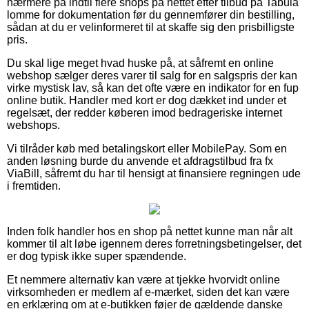
nærmere på indtil flere shops på nettet efter tilbud på Tabula
lomme for dokumentation før du gennemfører din bestilling,
sådan at du er velinformeret til at skaffe sig den prisbilligste
pris.
Du skal lige meget hvad huske på, at såfremt en online
webshop sælger deres varer til salg for en salgspris der kan
virke mystisk lav, så kan det ofte være en indikator for en fup
online butik. Handler med kort er dog dækket ind under et
regelsæt, der redder køberen imod bedrageriske internet
webshops.
Vi tilråder køb med betalingskort eller MobilePay. Som en
anden løsning burde du anvende et afdragstilbud fra fx
ViaBill, såfremt du har til hensigt at finansiere regningen ude
i fremtiden.
Inden folk handler hos en shop på nettet kunne man når alt
kommer til alt løbe igennem deres forretningsbetingelser, det
er dog typisk ikke super spændende.
Et nemmere alternativ kan være at tjekke hvorvidt online
virksomheden er medlem af e-mærket, siden det kan være
en erklæring om at e-butikken føjer de gældende danske