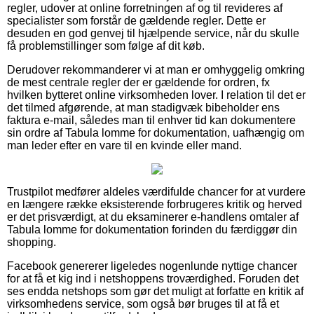
regler, udover at online forretningen af og til revideres af
specialister som forstår de gældende regler. Dette er
desuden en god genvej til hjælpende service, når du skulle
få problemstillinger som følge af dit køb.
Derudover rekommanderer vi at man er omhyggelig omkring
de mest centrale regler der er gældende for ordren, fx
hvilken bytteret online virksomheden lover. I relation til det er
det tilmed afgørende, at man stadigvæk bibeholder ens
faktura e-mail, således man til enhver tid kan dokumentere
sin ordre af Tabula lomme for dokumentation, uafhængig om
man leder efter en vare til en kvinde eller mand.
Trustpilot medfører aldeles værdifulde chancer for at vurdere
en længere række eksisterende forbrugeres kritik og herved
er det prisværdigt, at du eksaminerer e-handlens omtaler af
Tabula lomme for dokumentation forinden du færdiggør din
shopping.
Facebook genererer ligeledes nogenlunde nyttige chancer
for at få et kig ind i netshoppens troværdighed. Foruden det
ses endda netshops som gør det muligt at forfatte en kritik af
virksomhedens service, som også bør bruges til at få et