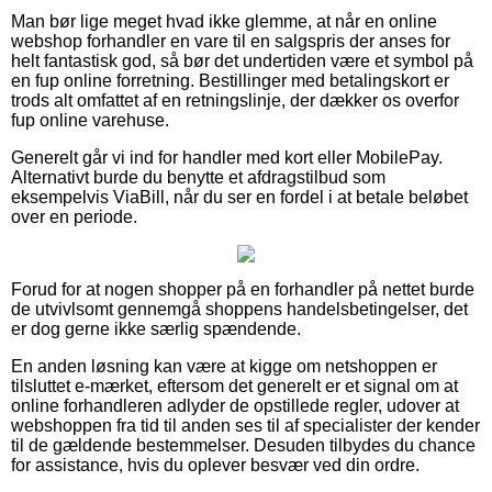
Man bør lige meget hvad ikke glemme, at når en online
webshop forhandler en vare til en salgspris der anses for
helt fantastisk god, så bør det undertiden være et symbol på
en fup online forretning. Bestillinger med betalingskort er
trods alt omfattet af en retningslinje, der dækker os overfor
fup online varehuse.
Generelt går vi ind for handler med kort eller MobilePay.
Alternativt burde du benytte et afdragstilbud som
eksempelvis ViaBill, når du ser en fordel i at betale beløbet
over en periode.
Forud for at nogen shopper på en forhandler på nettet burde
de utvivlsomt gennemgå shoppens handelsbetingelser, det
er dog gerne ikke særlig spændende.
En anden løsning kan være at kigge om netshoppen er
tilsluttet e-mærket, eftersom det generelt er et signal om at
online forhandleren adlyder de opstillede regler, udover at
webshoppen fra tid til anden ses til af specialister der kender
til de gældende bestemmelser. Desuden tilbydes du chance
for assistance, hvis du oplever besvær ved din ordre.