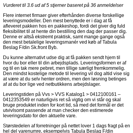
Vurderet til
3.6
ud af 5 stjerner baseret på
36
anmeldelser
Flere internet firmaer giver efterhånden diverse forskellige
leveringsmodeller. Den mest benyttede er i dag at få
afleveret pakken hos en pakkeshop, fordi det giver dig fuld
fleksibilitet til at hente din bestilling den dag der passer dig.
Denne er altså ekstremt praktisk, samt mange gange også
den mest betalelige leveringsmanér ved køb af Tabula
Beslag F/din Sk.front Byb.
Du kunne alternativt udse dig at få pakken sendt hjem til
hvor du bor eller til din arbejdsplads. Leveringsformen er af
og til en tak mere pebret, men tillige særligt fremkommelig.
Den mindst kostelige metode til levering vil dog altid vise sig
at være at du selv henter ordren, men den løsning betinges
af at du bor lige ved netbutikkens arbejdslager.
Leveringstiden på Vvs > VVS Katalog1 > 0412100161 –
0412353549 er naturligvis ret så vigtig om vi står og skal
bruge produktet inden for kort tid, så med det formål er det
utvivlsomt passende at man checker den estimerede
leveringsdato for den aktuelle vare.
Størstedelen af forretninger på nettet lover 1 dags fragt på en
hel del varenumre, eksempelvis Tabula Beslag F/din