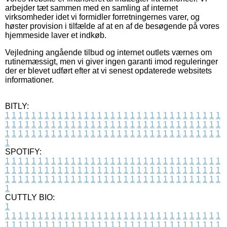
arbejder tæt sammen med en samling af internet
virksomheder idet vi formidler forretningernes varer, og
høster provision i tilfælde af at en af de besøgende på vores
hjemmeside laver et indkøb.
Vejledning angående tilbud og internet outlets værnes om
rutinemæssigt, men vi giver ingen garanti imod reguleringer
der er blevet udført efter at vi senest opdaterede websitets
informationer.
BITLY:
1
1
1
1
1
1
1
1
1
1
1
1
1
1
1
1
1
1
1
1
1
1
1
1
1
1
1
1
1
1
1
1
1
1
1
1
1
1
1
1
1
1
1
1
1
1
1
1
1
1
1
1
1
1
1
1
1
1
1
1
1
1
1
1
1
1
1
1
1
1
1
1
1
1
1
1
1
1
1
1
1
1
1
1
1
1
1
1
1
1
1
1
1
1
1
1
1
1
1
1
SPOTIFY:
1
1
1
1
1
1
1
1
1
1
1
1
1
1
1
1
1
1
1
1
1
1
1
1
1
1
1
1
1
1
1
1
1
1
1
1
1
1
1
1
1
1
1
1
1
1
1
1
1
1
1
1
1
1
1
1
1
1
1
1
1
1
1
1
1
1
1
1
1
1
1
1
1
1
1
1
1
1
1
1
1
1
1
1
1
1
1
1
1
1
1
1
1
1
1
1
1
1
1
1
CUTTLY BIO:
1
1
1
1
1
1
1
1
1
1
1
1
1
1
1
1
1
1
1
1
1
1
1
1
1
1
1
1
1
1
1
1
1
1
1
1
1
1
1
1
1
1
1
1
1
1
1
1
1
1
1
1
1
1
1
1
1
1
1
1
1
1
1
1
1
1
1