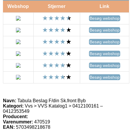
Webshop
Stjerner
Link
Besøg webshop
Besøg webshop
Besøg webshop
Besøg webshop
Besøg webshop
Besøg webshop
Navn:
Tabula Beslag F/din Sk.front Byb
Kategori:
Vvs > VVS Katalog1 > 0412100161 –
0412353549
Producent:
Varenummer:
470519
EAN:
5703498218678