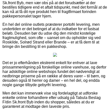
Sk.front Byb, men vær obs på at det forudsætter at der
bestilles tidligere end et aftalt tidspunkt, med det formål at de
kan nå at få dit nye produkt hen til fragtfirmaet forinden
pakkepersonalet tager hjem.
En hel del online outlets præsterer portofri levering, men
undertiden er det betinget af at du indkøber for et fastsat
beløb. Desuden bør du udse dig den mindst kostelige
fragtmulighed, som ofte – uanset om du opholder sig ved
Roskilde, Solrød Strand eller Brande – er at få dem til at
bringe din bestilling til en pakkeshop.
Det er jo efterhånden ekstremt enkelt for enhver at lave
prissammenligning på forskellige online varehuse, og derfor
har adskillige online webshops fundet det nødvendigt at
nedbringe priserne på en række af deres varer – til børn, og
desuden også til herrer og damer – en hel del, og endda
nogle gange tilbyde gebyrfri levering.
Men det kan immervæk vise sig fordelagtigt at udforske
enkelte online forhandlere efter udsalg på Tabula Beslag
F/din Sk.front Byb inden du shopper, således at du er
garanteret at modtage den laveste pris.