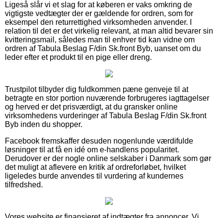
Ligeså slår vi et slag for at køberen er vaks omkring de
vigtigste vedtægter der er gældende for ordren, som for
eksempel den returrettighed virksomheden anvender. I
relation til det er det virkelig relevant, at man altid bevarer sin
kvitteringsmail, således man til enhver tid kan vidne om
ordren af Tabula Beslag F/din Sk.front Byb, uanset om du
leder efter et produkt til en pige eller dreng.
Trustpilot tilbyder dig fuldkommen pæne genveje til at
betragte en stor portion nuværende forbrugeres iagttagelser
og herved er det prisværdigt, at du gransker online
virksomhedens vurderinger af Tabula Beslag F/din Sk.front
Byb inden du shopper.
Facebook fremskaffer desuden nogenlunde værdifulde
løsninger til at få en idé om e-handlens popularitet.
Derudover er der nogle online selskaber i Danmark som gør
det muligt at aflevere en kritik af ordreforløbet, hvilket
ligeledes burde anvendes til vurdering af kundernes
tilfredshed.
Vores website er finansieret af indtægter fra annoncer. Vi