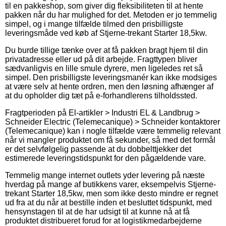
til en pakkeshop, som giver dig fleksibiliteten til at hente
pakken når du har mulighed for det. Metoden er jo temmelig
simpel, og i mange tilfælde tilmed den prisbilligste
leveringsmåde ved køb af Stjerne-trekant Starter 18,5kw.
Du burde tillige tænke over at få pakken bragt hjem til din
privatadresse eller ud på dit arbejde. Fragttypen bliver
sædvanligvis en lille smule dyrere, men ligeledes ret så
simpel. Den prisbilligste leveringsmanér kan ikke modsiges
at være selv at hente ordren, men den løsning afhænger af
at du opholder dig tæt på e-forhandlerens tilholdssted.
Fragtperioden på El-artikler > Industri EL & Landbrug >
Schneider Electric (Telemecanique) > Schneider kontaktorer
(Telemecanique) kan i nogle tilfælde være temmelig relevant
når vi mangler produktet om få sekunder, så med det formål
er det selvfølgelig passende at du dobbelttjekker det
estimerede leveringstidspunkt for den pågældende vare.
Temmelig mange internet outlets yder levering på næste
hverdag på mange af butikkens varer, eksempelvis Stjerne-
trekant Starter 18,5kw, men som ikke desto mindre er regnet
ud fra at du når at bestille inden et besluttet tidspunkt, med
hensynstagen til at de har udsigt til at kunne nå at få
produktet distribueret forud for at logistikmedarbejderne