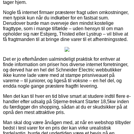
tager hjem.
Nogle få internet firmaer præsterer fragt uden omkostninger,
men typisk kun når du indkøber for en fastsat sum.
Derudover burde man overveje den mindst kostelige
fragttype, som i mange tilfælde – uden hensyn til om man
opholder sig nær Esbjerg, Thisted eller Lystrup – vil blive at
få fragtmanden til at bringe dine varer til et afhentningssted.
Det er jo efterhånden ualmindeligt praktisk for enhver at
finde information om priser hos diverse internet forretninger,
og derved har en hel del Schneider Electric webbutikker
ikke kunne lade være med at stampe prisniveauet på
varerne – til juniorer, og ligeså til voksne – en hel del, og
endda nogle gange præstere fragtfri levering.
Men det kan til hver en tid blive smart at studere indtil flere e-
handler efter udsalg på Stjerne-trekant Starter 18,5kw inden
du færdiggør din shopping, sådan at du er skudsikker på at
opnå den mest attraktive pris.
Man skal dog være årvågen med, at når en webshop tilbyder
bedst i test varer for en pris der kan virke urealistisk
fordelagtig, burde det undertiden være et bevis på en