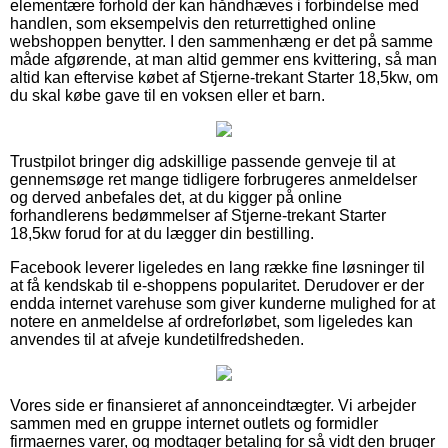
elementære forhold der kan håndhæves i forbindelse med
handlen, som eksempelvis den returrettighed online
webshoppen benytter. I den sammenhæng er det på samme
måde afgørende, at man altid gemmer ens kvittering, så man
altid kan eftervise købet af Stjerne-trekant Starter 18,5kw, om
du skal købe gave til en voksen eller et barn.
Trustpilot bringer dig adskillige passende genveje til at
gennemsøge ret mange tidligere forbrugeres anmeldelser
og derved anbefales det, at du kigger på online
forhandlerens bedømmelser af Stjerne-trekant Starter
18,5kw forud for at du lægger din bestilling.
Facebook leverer ligeledes en lang række fine løsninger til
at få kendskab til e-shoppens popularitet. Derudover er der
endda internet varehuse som giver kunderne mulighed for at
notere en anmeldelse af ordreforløbet, som ligeledes kan
anvendes til at afveje kundetilfredsheden.
Vores side er finansieret af annonceindtægter. Vi arbejder
sammen med en gruppe internet outlets og formidler
firmaernes varer, og modtager betaling for så vidt den bruger