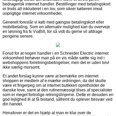
bedragerisk internet handler. Bestillinger med betalingskort
er trods alt inkluderet i en lov, som sikrer køberen imod
uoprigtige internet virksomheder.
Generelt foreslår vi køb med gængse betalingskort eller
mobilbetaling. Som en alternativ mulighed kan du overveje
en løsning fra fx ViaBill, for så vidt du gerne vil afdrage
pengene senere.
Forud for at nogen handler i en Schneider Electric internet
virksomhed behøver man på en vis måde sætte sig ind i
webshoppens forretningsbetingelser, men det er uden tvivl
ikke særlig morsomt.
Et andet forslag kunne være at bemærke om internet
shoppen er medlem af e-mærke ordningen, da det skulle
være et fingerpeg om at internet butikken opretholder de
danske love, samt at den rutinemæssigt tilses af specialister
som er meget fortrolige retningslinjerne. Dette er desuden en
god lejlighed til at få bistand, såfremt du oplever besvær ved
din handel.
Herudover er det en hjælp at man er klar over de