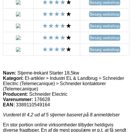
Besøg webshop
Besøg webshop
Besøg webshop
Besøg webshop
Besøg webshop
Navn:
Stjerne-trekant Starter 18,5kw
Kategori:
El-artikler > Industri EL & Landbrug > Schneider
Electric (Telemecanique) > Schneider kontaktorer
(Telemecanique)
Producent:
Schneider Electric
Varenummer:
176628
EAN:
3389110549164
Vurderet til
4.2
ud af 5 stjerner baseret på
8
anmeldelser
En stor portion online virksomheder tilbyder heldigvis
diverse fragttyper. En af de mest populære er p.t. at få sendt