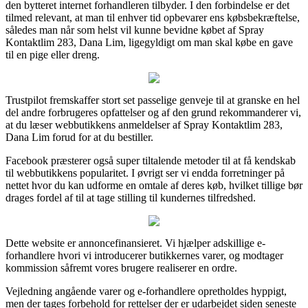
den bytteret internet forhandleren tilbyder. I den forbindelse er det
tilmed relevant, at man til enhver tid opbevarer ens købsbekræftelse,
således man når som helst vil kunne bevidne købet af Spray
Kontaktlim 283, Dana Lim, ligegyldigt om man skal købe en gave
til en pige eller dreng.
Trustpilot fremskaffer stort set passelige genveje til at granske en hel
del andre forbrugeres opfattelser og af den grund rekommanderer vi,
at du læser webbutikkens anmeldelser af Spray Kontaktlim 283,
Dana Lim forud for at du bestiller.
Facebook præsterer også super tiltalende metoder til at få kendskab
til webbutikkens popularitet. I øvrigt ser vi endda forretninger på
nettet hvor du kan udforme en omtale af deres køb, hvilket tillige bør
drages fordel af til at tage stilling til kundernes tilfredshed.
Dette website er annoncefinansieret. Vi hjælper adskillige e-
forhandlere hvori vi introducerer butikkernes varer, og modtager
kommission såfremt vores brugere realiserer en ordre.
Vejledning angående varer og e-forhandlere opretholdes hyppigt,
men der tages forbehold for rettelser der er udarbejdet siden seneste