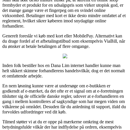
frembyder et produkt for en udsalgspris som virker utopisk god, er
det mange gange være et fingerpeg om en svindel online
virksomhed. Betalinger med kort er ikke desto mindre omfattet af et
reglement, hvilket sikrer køberen imod snydagtige online
forhandlere.
Generelt foreslår vi køb med kort eller MobilePay. Alternativt kan
du drage fordel af et afbetalingstilbud som eksempelvis ViaBill, når
du ønsker at betale betalingen af flere omgange.
Inden folk bestiller hos en Dana Lim internet handler kunne man
helt sikkert skimme forhandlerens handelsvilkår, dog er det normalt
et omfattende arbejde.
En nem løsning kunne være at undersøge om e-butikken er
godkendt af e-mærket, da det ofte er et signal om at e-forretningen
tilslutter sig de officielle danske regler, udover at e-forhandleren en
gang i mellem kontrolleres af sagkyndige som har megen viden om
vilkårene på området. Desuden får du anledning til support, ifald du
forvoldes udfordringer ved dit køb.
Tilmed støtter vi at du er oppe på mærkerne omkring de mest
betydningsfulde vilkår der har indflydelse på ordren, eksempelvis