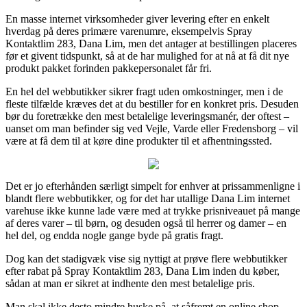
En masse internet virksomheder giver levering efter en enkelt
hverdag på deres primære varenumre, eksempelvis Spray
Kontaktlim 283, Dana Lim, men det antager at bestillingen placeres
før et givent tidspunkt, så at de har mulighed for at nå at få dit nye
produkt pakket forinden pakkepersonalet får fri.
En hel del webbutikker sikrer fragt uden omkostninger, men i de
fleste tilfælde kræves det at du bestiller for en konkret pris. Desuden
bør du foretrække den mest betalelige leveringsmanér, der oftest –
uanset om man befinder sig ved Vejle, Varde eller Fredensborg – vil
være at få dem til at køre dine produkter til et afhentningssted.
Det er jo efterhånden særligt simpelt for enhver at prissammenligne i
blandt flere webbutikker, og for det har utallige Dana Lim internet
varehuse ikke kunne lade være med at trykke prisniveauet på mange
af deres varer – til børn, og desuden også til herrer og damer – en
hel del, og endda nogle gange byde på gratis fragt.
Dog kan det stadigvæk vise sig nyttigt at prøve flere webbutikker
efter rabat på Spray Kontaktlim 283, Dana Lim inden du køber,
sådan at man er sikret at indhente den mest betalelige pris.
Man skal ikke desto mindre huske på, at såfremt en online shop