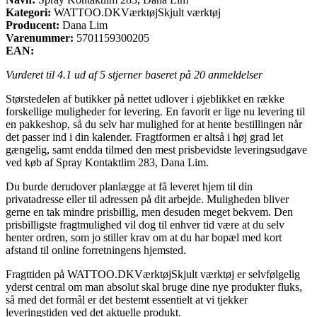
Kategori:
WATTOO.DKVærktøjSkjult værktøj
Producent:
Dana Lim
Varenummer:
5701159300205
EAN:
Vurderet til
4.1
ud af 5 stjerner baseret på
20
anmeldelser
Størstedelen af butikker på nettet udlover i øjeblikket en række
forskellige muligheder for levering. En favorit er lige nu levering til
en pakkeshop, så du selv har mulighed for at hente bestillingen når
det passer ind i din kalender. Fragtformen er altså i høj grad let
gængelig, samt endda tilmed den mest prisbevidste leveringsudgave
ved køb af Spray Kontaktlim 283, Dana Lim.
Du burde derudover planlægge at få leveret hjem til din
privatadresse eller til adressen på dit arbejde. Muligheden bliver
gerne en tak mindre prisbillig, men desuden meget bekvem. Den
prisbilligste fragtmulighed vil dog til enhver tid være at du selv
henter ordren, som jo stiller krav om at du har bopæl med kort
afstand til online forretningens hjemsted.
Fragttiden på WATTOO.DKVærktøjSkjult værktøj er selvfølgelig
yderst central om man absolut skal bruge dine nye produkter fluks,
så med det formål er det bestemt essentielt at vi tjekker
leveringstiden ved det aktuelle produkt.