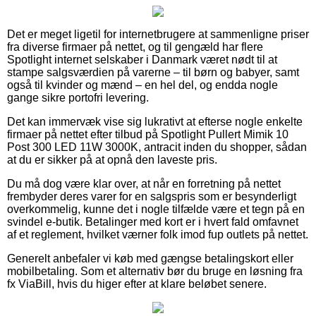
Det er meget ligetil for internetbrugere at sammenligne priser
fra diverse firmaer på nettet, og til gengæld har flere
Spotlight internet selskaber i Danmark været nødt til at
stampe salgsværdien på varerne – til børn og babyer, samt
også til kvinder og mænd – en hel del, og endda nogle
gange sikre portofri levering.
Det kan immervæk vise sig lukrativt at efterse nogle enkelte
firmaer på nettet efter tilbud på Spotlight Pullert Mimik 10
Post 300 LED 11W 3000K, antracit inden du shopper, sådan
at du er sikker på at opnå den laveste pris.
Du må dog være klar over, at når en forretning på nettet
frembyder deres varer for en salgspris som er besynderligt
overkommelig, kunne det i nogle tilfælde være et tegn på en
svindel e-butik. Betalinger med kort er i hvert fald omfavnet
af et reglement, hvilket værner folk imod fup outlets på nettet.
Generelt anbefaler vi køb med gængse betalingskort eller
mobilbetaling. Som et alternativ bør du bruge en løsning fra
fx ViaBill, hvis du higer efter at klare beløbet senere.