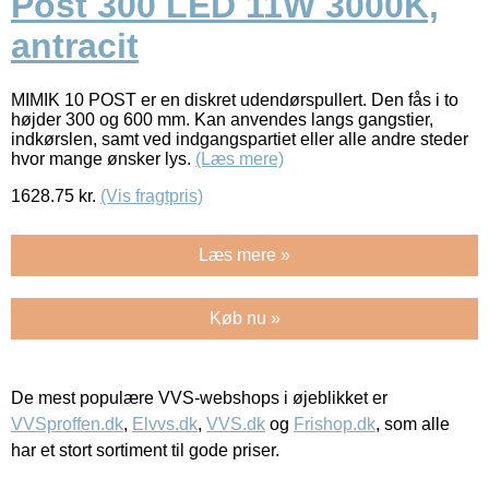
Post 300 LED 11W 3000K,
antracit
MIMIK 10 POST er en diskret udendørspullert. Den fås i to
højder 300 og 600 mm. Kan anvendes langs gangstier,
indkørslen, samt ved indgangspartiet eller alle andre steder
hvor mange ønsker lys.
(Læs mere)
1628.75
kr.
(Vis fragtpris)
Læs mere »
Køb nu »
De mest populære VVS-webshops i øjeblikket er
VVSproffen.dk
,
Elvvs.dk
,
VVS.dk
og
Frishop.dk
, som alle
har et stort sortiment til gode priser.