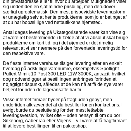
din privatadresse eller til hvor du arbejder. Muligheden viser
sig undertiden en sjat mindre prisbillig, men derudover
særligt uproblematisk. Den mest prisbevidste leveringsform
er unægtelig selv at hente produkterne, som jo er betinget af
at du har bopæl lige ved netbutikkens hjemsted.
Antal dages levering på Ukategoriserede varer kan vise sig
at være ret bestemmende i tilfælde af at vi absolut skal bruge
produkterne om kort tid, og i det øjemed er det rimelig
relevant at vi ser nærmere på den forventede leveringstid for
den respektive vare.
De fleste internet varehuse tilsiger levering efter en enkelt
hverdag på adskillige varenumre, eksempelvis Spotlight
Pullert Mimik 10 Post 300 LED 11W 3000K, antracit, hvilket
dog nødvendiggør at bestillingen anbringes forinden et
nøjagtigt tidspunkt, således at de kan nå at få de nye varer
betjent forinden de lageransatte har fri.
Visse internet firmaer byder på fragt uden gebyr, men
undertiden afkræver det at du bestiller for en konkret pris. I
øvrigt burde du beslutte sig for den mest letkøbte
leveringsversion, hvilket ofte – uden hensyn til om du bor i
Silkeborg, Aabenraa eller Vojens – vil være at få fragtfirmaet
til at levere bestillingen til en pakkeshop.