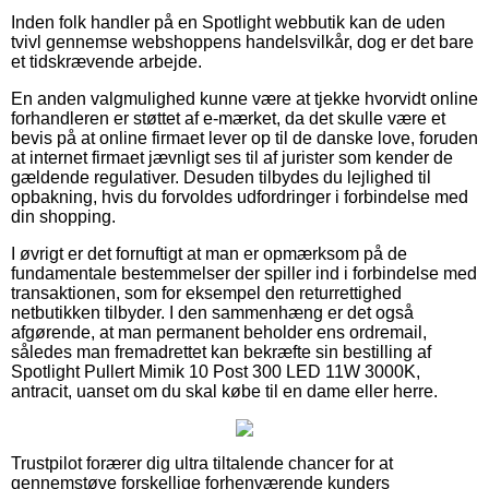
Inden folk handler på en Spotlight webbutik kan de uden
tvivl gennemse webshoppens handelsvilkår, dog er det bare
et tidskrævende arbejde.
En anden valgmulighed kunne være at tjekke hvorvidt online
forhandleren er støttet af e-mærket, da det skulle være et
bevis på at online firmaet lever op til de danske love, foruden
at internet firmaet jævnligt ses til af jurister som kender de
gældende regulativer. Desuden tilbydes du lejlighed til
opbakning, hvis du forvoldes udfordringer i forbindelse med
din shopping.
I øvrigt er det fornuftigt at man er opmærksom på de
fundamentale bestemmelser der spiller ind i forbindelse med
transaktionen, som for eksempel den returrettighed
netbutikken tilbyder. I den sammenhæng er det også
afgørende, at man permanent beholder ens ordremail,
således man fremadrettet kan bekræfte sin bestilling af
Spotlight Pullert Mimik 10 Post 300 LED 11W 3000K,
antracit, uanset om du skal købe til en dame eller herre.
Trustpilot forærer dig ultra tiltalende chancer for at
gennemstøve forskellige forhenværende kunders