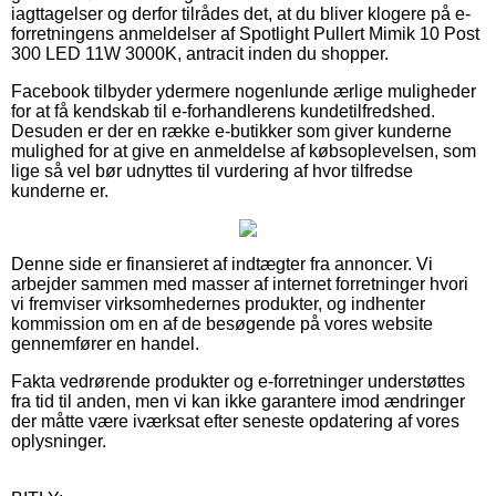
iagttagelser og derfor tilrådes det, at du bliver klogere på e-
forretningens anmeldelser af Spotlight Pullert Mimik 10 Post
300 LED 11W 3000K, antracit inden du shopper.
Facebook tilbyder ydermere nogenlunde ærlige muligheder
for at få kendskab til e-forhandlerens kundetilfredshed.
Desuden er der en række e-butikker som giver kunderne
mulighed for at give en anmeldelse af købsoplevelsen, som
lige så vel bør udnyttes til vurdering af hvor tilfredse
kunderne er.
Denne side er finansieret af indtægter fra annoncer. Vi
arbejder sammen med masser af internet forretninger hvori
vi fremviser virksomhedernes produkter, og indhenter
kommission om en af de besøgende på vores website
gennemfører en handel.
Fakta vedrørende produkter og e-forretninger understøttes
fra tid til anden, men vi kan ikke garantere imod ændringer
der måtte være iværksat efter seneste opdatering af vores
oplysninger.