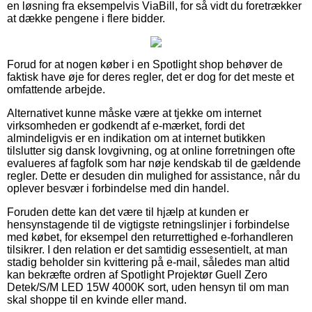
en løsning fra eksempelvis ViaBill, for så vidt du foretrækker
at dække pengene i flere bidder.
Forud for at nogen køber i en Spotlight shop behøver de
faktisk have øje for deres regler, det er dog for det meste et
omfattende arbejde.
Alternativet kunne måske være at tjekke om internet
virksomheden er godkendt af e-mærket, fordi det
almindeligvis er en indikation om at internet butikken
tilslutter sig dansk lovgivning, og at online forretningen ofte
evalueres af fagfolk som har nøje kendskab til de gældende
regler. Dette er desuden din mulighed for assistance, når du
oplever besvær i forbindelse med din handel.
Foruden dette kan det være til hjælp at kunden er
hensynstagende til de vigtigste retningslinjer i forbindelse
med købet, for eksempel den returrettighed e-forhandleren
tilsikrer. I den relation er det samtidig essesentielt, at man
stadig beholder sin kvittering på e-mail, således man altid
kan bekræfte ordren af Spotlight Projektør Guell Zero
Detek/S/M LED 15W 4000K sort, uden hensyn til om man
skal shoppe til en kvinde eller mand.