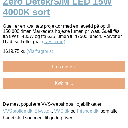
Zero Detek/S/M LED 15W
4000K sort
Guell er en kvalitets projektør med en levetid på op til
150.000 timer. Markedets højeste lumen pr. watt. Guell fås
fra 9W til 430W og fra 635 lumen til 47500 lumen. Farver er
Hvid, sort eller grå.
(Læs mere)
1619.75
kr.
(Vis fragtpris)
Læs mere »
Køb nu »
De mest populære VVS-webshops i øjeblikket er
VVSproffen.dk
,
Elvvs.dk
,
VVS.dk
og
Frishop.dk
, som alle
har et stort sortiment til gode priser.