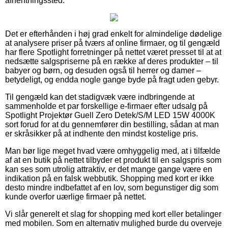
afhentningssted.
Det er efterhånden i høj grad enkelt for almindelige dødelige
at analysere priser på tværs af online firmaer, og til gengæld
har flere Spotlight forretninger på nettet været presset til at at
nedsætte salgspriserne på en række af deres produkter – til
babyer og børn, og desuden også til herrer og damer –
betydeligt, og endda nogle gange byde på fragt uden gebyr.
Til gengæld kan det stadigvæk være indbringende at
sammenholde et par forskellige e-firmaer efter udsalg på
Spotlight Projektør Guell Zero Detek/S/M LED 15W 4000K
sort forud for at du gennemfører din bestilling, sådan at man
er skråsikker på at indhente den mindst kostelige pris.
Man bør lige meget hvad være omhyggelig med, at i tilfælde
af at en butik på nettet tilbyder et produkt til en salgspris som
kan ses som utrolig attraktiv, er det mange gange være en
indikation på en falsk webbutik. Shopping med kort er ikke
desto mindre indbefattet af en lov, som begunstiger dig som
kunde overfor uærlige firmaer på nettet.
Vi slår generelt et slag for shopping med kort eller betalinger
med mobilen. Som en alternativ mulighed burde du overveje