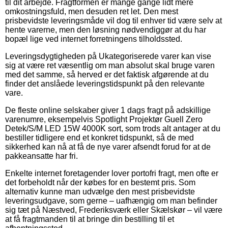
til dit arbejde. Fragtformen er mange gange lidt mere
omkostningsfuld, men desuden ret let. Den mest
prisbevidste leveringsmåde vil dog til enhver tid være selv at
hente varerne, men den løsning nødvendiggør at du har
bopæl lige ved internet forretningens tilholdssted.
Leveringsdygtigheden på Ukategoriserede varer kan vise
sig at være ret væsentlig om man absolut skal bruge varen
med det samme, så herved er det faktisk afgørende at du
finder det anslåede leveringstidspunkt på den relevante
vare.
De fleste online selskaber giver 1 dags fragt på adskillige
varenumre, eksempelvis Spotlight Projektør Guell Zero
Detek/S/M LED 15W 4000K sort, som trods alt antager at du
bestiller tidligere end et konkret tidspunkt, så de med
sikkerhed kan nå at få de nye varer afsendt forud for at de
pakkeansatte har fri.
Enkelte internet foretagender lover portofri fragt, men ofte er
det forbeholdt når der købes for en bestemt pris. Som
alternativ kunne man udvælge den mest prisbevidste
leveringsudgave, som gerne – uafhængig om man befinder
sig tæt på Næstved, Frederiksværk eller Skælskør – vil være
at få fragtmanden til at bringe din bestilling til et