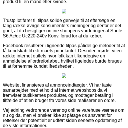
produkt til en mand eller kvinde.
Trustpilot fører til tilpas solide genveje til at eftersøge en
lang række øvrige konsumenters meninger og derfor er det
godt, at du besigtiger online shoppens vurderinger af Spole
S6 Ac/dc Uc220-240v Konv. forud for at du køber.
Facebook resulterer i lignende tilpas pålidelige metoder til at
få kendskab til e-firmaets popularitet. Desuden møder vi en
række internet outlets hvor folk kan tilkendegive en
anmeldelse af ordreforløbet, hvilket ligeledes burde bruges
til at fornemme kundetilfredsheden.
Websitet finansieres af annonceindtægter. Vi har faste
samarbejder med et hold af internet webshops da vi
fremviser butikkernes produkter, og modtager betaling i
tilfælde af at en bruger fra vores side realiserer en ordre.
Vejledning vedrørende varer og online varehuse værnes om
nu og da, men vi ønsker ikke at påtage os ansvaret for
rettelser der potentielt er udført siden seneste opdatering af
de viste informationer.