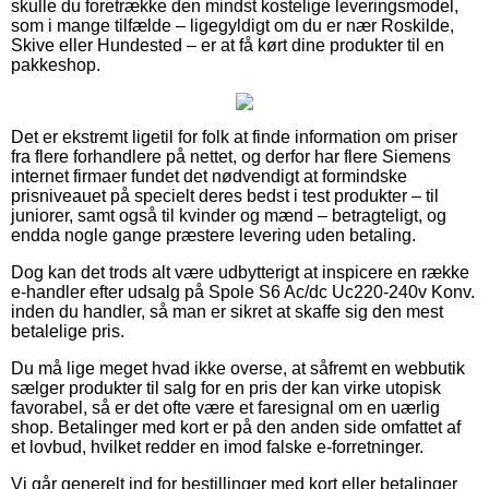
skulle du foretrække den mindst kostelige leveringsmodel,
som i mange tilfælde – ligegyldigt om du er nær Roskilde,
Skive eller Hundested – er at få kørt dine produkter til en
pakkeshop.
Det er ekstremt ligetil for folk at finde information om priser
fra flere forhandlere på nettet, og derfor har flere Siemens
internet firmaer fundet det nødvendigt at formindske
prisniveauet på specielt deres bedst i test produkter – til
juniorer, samt også til kvinder og mænd – betragteligt, og
endda nogle gange præstere levering uden betaling.
Dog kan det trods alt være udbytterigt at inspicere en række
e-handler efter udsalg på Spole S6 Ac/dc Uc220-240v Konv.
inden du handler, så man er sikret at skaffe sig den mest
betalelige pris.
Du må lige meget hvad ikke overse, at såfremt en webbutik
sælger produkter til salg for en pris der kan virke utopisk
favorabel, så er det ofte være et faresignal om en uærlig
shop. Betalinger med kort er på den anden side omfattet af
et lovbud, hvilket redder en imod falske e-forretninger.
Vi går generelt ind for bestillinger med kort eller betalinger