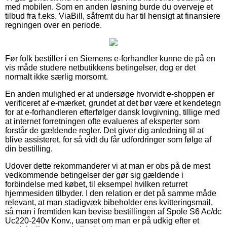
med mobilen. Som en anden løsning burde du overveje et
tilbud fra f.eks. ViaBill, såfremt du har til hensigt at finansiere
regningen over en periode.
Før folk bestiller i en Siemens e-forhandler kunne de på en
vis måde studere netbutikkens betingelser, dog er det
normalt ikke særlig morsomt.
En anden mulighed er at undersøge hvorvidt e-shoppen er
verificeret af e-mærket, grundet at det bør være et kendetegn
for at e-forhandleren efterfølger dansk lovgivning, tillige med
at internet forretningen ofte evalueres af eksperter som
forstår de gældende regler. Det giver dig anledning til at
blive assisteret, for så vidt du får udfordringer som følge af
din bestilling.
Udover dette rekommanderer vi at man er obs på de mest
vedkommende betingelser der gør sig gældende i
forbindelse med købet, til eksempel hvilken returret
hjemmesiden tilbyder. I den relation er det på samme måde
relevant, at man stadigvæk bibeholder ens kvitteringsmail,
så man i fremtiden kan bevise bestillingen af Spole S6 Ac/dc
Uc220-240v Konv., uanset om man er på udkig efter et