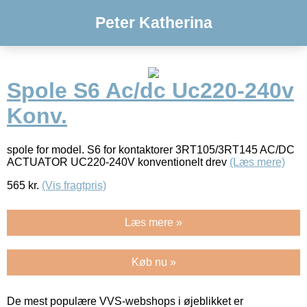
Peter Katherina
Spole S6 Ac/dc Uc220-240v
Konv.
spole for model. S6 for kontaktorer 3RT105/3RT145 AC/DC
ACTUATOR UC220-240V konventionelt drev
(Læs mere)
565
kr.
(Vis fragtpris)
Læs mere »
Køb nu »
De mest populære VVS-webshops i øjeblikket er