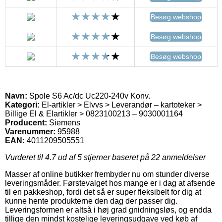
Besøg webshop
Besøg webshop
Besøg webshop
Navn:
Spole S6 Ac/dc Uc220-240v Konv.
Kategori:
El-artikler > Elvvs > Leverandør – kartoteker >
Billige El & Elartikler > 0823100213 – 9030001164
Producent:
Siemens
Varenummer:
95988
EAN:
4011209505551
Vurderet til
4.7
ud af 5 stjerner baseret på
22
anmeldelser
Masser af online butikker frembyder nu om stunder diverse
leveringsmåder. Førstevalget hos mange er i dag at afsende
til en pakkeshop, fordi det så er super fleksibelt for dig at
kunne hente produkterne den dag der passer dig.
Leveringsformen er altså i høj grad gnidningsløs, og endda
tillige den mindst kostelige leveringsudgave ved køb af