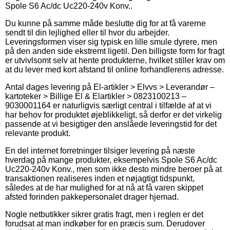
Spole S6 Ac/dc Uc220-240v Konv..
Du kunne på samme måde beslutte dig for at få varerne
sendt til din lejlighed eller til hvor du arbejder.
Leveringsformen viser sig typisk en lille smule dyrere, men
på den anden side ekstremt ligetil. Den billigste form for fragt
er utvivlsomt selv at hente produkterne, hvilket stiller krav om
at du lever med kort afstand til online forhandlerens adresse.
Antal dages levering på El-artikler > Elvvs > Leverandør –
kartoteker > Billige El & Elartikler > 0823100213 –
9030001164 er naturligvis særligt central i tilfælde af at vi
har behov for produktet øjeblikkeligt, så derfor er det virkelig
passende at vi besigtiger den anslåede leveringstid for det
relevante produkt.
En del internet forretninger tilsiger levering på næste
hverdag på mange produkter, eksempelvis Spole S6 Ac/dc
Uc220-240v Konv., men som ikke desto mindre beroer på at
transaktionen realiseres inden et nøjagtigt tidspunkt,
således at de har mulighed for at nå at få varen skippet
afsted forinden pakkepersonalet drager hjemad.
Nogle netbutikker sikrer gratis fragt, men i reglen er det
forudsat at man indkøber for en præcis sum. Derudover