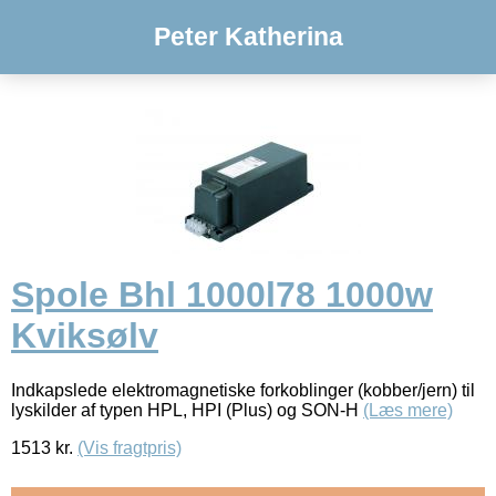
Peter Katherina
Spole Bhl 1000l78 1000w
Kviksølv
Indkapslede elektromagnetiske forkoblinger (kobber/jern) til
lyskilder af typen HPL, HPI (Plus) og SON-H
(Læs mere)
1513
kr.
(Vis fragtpris)