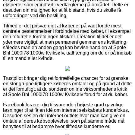
eksperter som er indført i vedtægterne på området. Dette er
desuden din mulighed for at få bistand, hvis du skulle få
udfordringer ved din bestilling.
Tilmed er det prisværdigt at køber er på vagt for de mest
centrale bestemmelser i forbindelse med købet, til eksempel
den returret e-forretningen tilsikrer. I relation til det er det
ydermere vigtigt, at man permanent gemmer ens kvittering,
således man en anden gang kan bevise handlen af Spole
Bhl 1000l78 1000w Kviksølv, uafhængig om du er på indkøb
til en mand eller kvinde.
Trustpilot bringer dig ret fortræffelige chancer for at granske
en stor gruppe tidligere køberes omtaler og på grund af dette
er det fornuftigt, at du sonderer online virksomhedens kritik
af Spole Bhl 1000l78 1000w Kviksølv forud for at du køber.
Facebook forærer dig tilsvarende i højeste grad gavnlige
løsninger til at få en idé om internet selskabets kundefokus.
Desuden ses en del internet outlets hvor man kan give en
omtale af deres købsoplevelse, som på samme måde må
benyttes til at bedømme hvor tilfredse kunderne er.