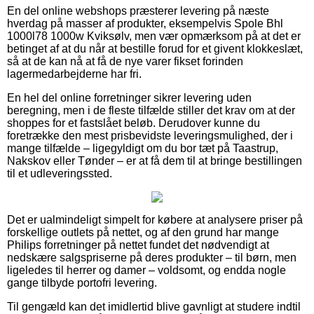
En del online webshops præsterer levering på næste
hverdag på masser af produkter, eksempelvis Spole Bhl
1000l78 1000w Kviksølv, men vær opmærksom på at det er
betinget af at du når at bestille forud for et givent klokkeslæt,
så at de kan nå at få de nye varer fikset forinden
lagermedarbejderne har fri.
En hel del online forretninger sikrer levering uden
beregning, men i de fleste tilfælde stiller det krav om at der
shoppes for et fastslået beløb. Derudover kunne du
foretrække den mest prisbevidste leveringsmulighed, der i
mange tilfælde – ligegyldigt om du bor tæt på Taastrup,
Nakskov eller Tønder – er at få dem til at bringe bestillingen
til et udleveringssted.
Det er ualmindeligt simpelt for købere at analysere priser på
forskellige outlets på nettet, og af den grund har mange
Philips forretninger på nettet fundet det nødvendigt at
nedskære salgspriserne på deres produkter – til børn, men
ligeledes til herrer og damer – voldsomt, og endda nogle
gange tilbyde portofri levering.
Til gengæld kan det imidlertid blive gavnligt at studere indtil