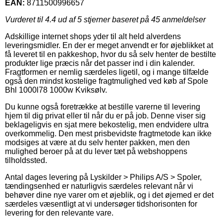
EAN:
8711500996657
Vurderet til
4.4
ud af 5 stjerner baseret på
45
anmeldelser
Adskillige internet shops yder til alt held alverdens
leveringsmidler. En der er meget anvendt er for øjeblikket at
få leveret til en pakkeshop, hvor du så selv henter de bestilte
produkter lige præcis når det passer ind i din kalender.
Fragtformen er nemlig særdeles ligetil, og i mange tilfælde
også den mindst kostelige fragtmulighed ved køb af Spole
Bhl 1000l78 1000w Kviksølv.
Du kunne også foretrække at bestille varerne til levering
hjem til dig privat eller til når du er på job. Denne viser sig
beklageligvis en sjat mere bekostelig, men endvidere ultra
overkommelig. Den mest prisbevidste fragtmetode kan ikke
modsiges at være at du selv henter pakken, men den
mulighed beroer på at du lever tæt på webshoppens
tilholdssted.
Antal dages levering på Lyskilder > Philips A/S > Spoler,
tændingsenhed er naturligvis særdeles relevant når vi
behøver dine nye varer om et øjeblik, og i det øjemed er det
særdeles væsentligt at vi undersøger tidshorisonten for
levering for den relevante vare.