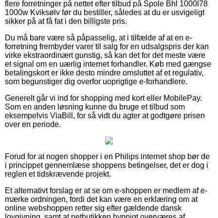
flere forretninger på nettet efter tilbud på Spole Bhl 1000l78
1000w Kviksølv før du bestiller, således at du er usvigeligt
sikker på at få fat i den billigste pris.
Du må bare være så påpasselig, at i tilfælde af at en e-
forretning frembyder varer til salg for en udsalgspris der kan
virke ekstraordinært gunstig, så kan det for det meste være
et signal om en uærlig internet forhandler. Køb med gængse
betalingskort er ikke desto mindre omsluttet af et regulativ,
som begunstiger dig overfor uoprigtige e-forhandlere.
Generelt går vi ind for shopping med kort eller MobilePay.
Som en anden løsning kunne du bruge et tilbud som
eksempelvis ViaBill, for så vidt du agter at godtgøre prisen
over en periode.
Forud for at nogen shopper i en Philips internet shop bør de
i princippet gennemlæse shoppens betingelser, det er dog i
reglen et tidskrævende projekt.
Et alternativt forslag er at se om e-shoppen er medlem af e-
mærke ordningen, fordi det kan være en erklæring om at
online webshoppen retter sig efter gældende dansk
lovgivning, samt at netbutikken hyppigt overværes af