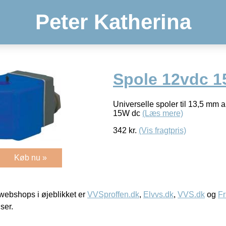
Peter Katherina
Spole 12vdc 1
Universelle spoler til 13,5 mm 
15W dc
(Læs mere)
342
kr.
(Vis fragtpris)
Køb nu »
ebshops i øjeblikket er
VVSproffen.dk
,
Elvvs.dk
,
VVS.dk
og
Fr
iser.