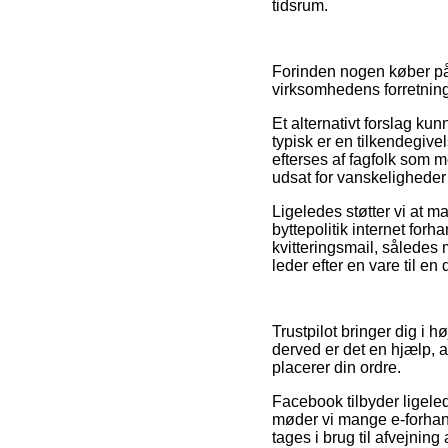
tidsrum.
Forinden nogen køber på 
virksomhedens forretnings
Et alternativt forslag k
typisk er en tilkendegive
efterses af fagfolk som m
udsat for vanskeligheder
Ligeledes støtter vi at 
byttepolitik internet for
kvitteringsmail, således
leder efter en vare til en
Trustpilot bringer dig i h
derved er det en hjælp, 
placerer din ordre.
Facebook tilbyder ligele
møder vi mange e-forhand
tages i brug til afvejning