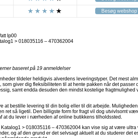
Besøg webshop
att Ip00
talog1 > 018035116 – 470362004
jerner baseret på
19
anmeldelser
mheder tildeler heldigvis alverdens leveringstyper. Det mest alm
 som giver dig fleksibiliteten til at hente pakken når det passer 
ssig, samt endda desuden den mindst kostelige fragtmulighed 
 at bestille levering til din bolig eller til dit arbejde. Mulighed
ret så ligetil. Den billigste form for fragt vil dog utvivlsomt væ
 at du lever i nærheden af online butikkens tilholdssted.
Katalog1 > 018035116 – 470362004 kan vise sig at være ultra v
der, og af den grund er det selvsagt aktuelt at du studerer det 