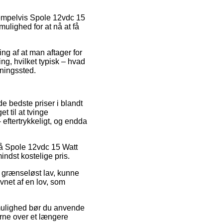
sempelvis Spole 12vdc 15
mulighed for at nå at få
ing af at man aftager for
ng, hvilket typisk – hvad
tningssted.
de bedste priser i blandt
t til at tvinge
 eftertrykkeligt, og endda
på Spole 12vdc 15 Watt
indst kostelige pris.
r grænseløst lav, kunne
vnet af en lov, som
v mulighed bør du anvende
erne over et længere