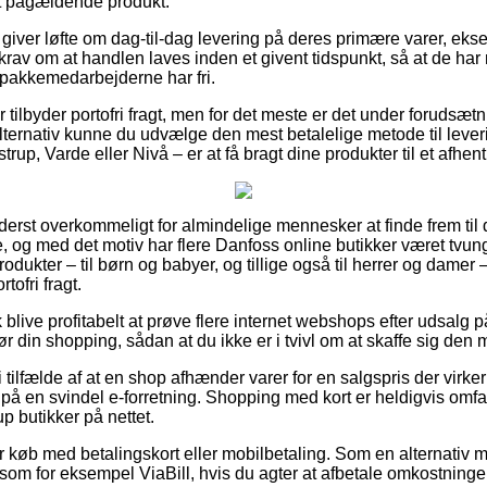
et pågældende produkt.
iver løfte om dag-til-dag levering på deres primære varer, ek
 krav om at handlen laves inden et givent tidspunkt, så at de har 
n pakkemedarbejderne har fri.
 tilbyder portofri fragt, men for det meste er det under forudsætn
lternativ kunne du udvælge den mest betalelige metode til leveri
trup, Varde eller Nivå – er at få bragt dine produkter til et afhen
yderst overkommeligt for almindelige mennesker at finde frem til 
, og med det motiv har flere Danfoss online butikker været tvunge
dukter – til børn og babyer, og tillige også til herrer og damer –
ofri fragt.
blive profitabelt at prøve flere internet webshops efter udsalg 
r din shopping, sådan at du ikke er i tvivl om at skaffe sig den m
 tilfælde af at en shop afhænder varer for en salgspris der virke
n på en svindel e-forretning. Shopping med kort er heldigvis omfa
p butikker på nettet.
for køb med betalingskort eller mobilbetaling. Som en alternati
 som for eksempel ViaBill, hvis du agter at afbetale omkostning