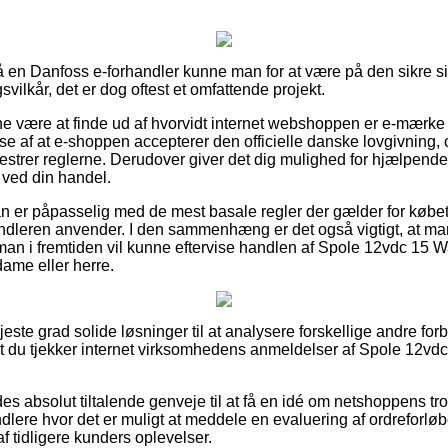
en Danfoss e-forhandler kunne man for at være på den sikre si
vilkår, det er dog oftest et omfattende projekt.
unne være at finde ud af hvorvidt internet webshoppen er e-mærke
lse af at e-shoppen accepterer den officielle danske lovgivning, 
estrer reglerne. Derudover giver det dig mulighed for hjælpende 
 ved din handel.
man er påpasselig med de mest basale regler der gælder for køb
handleren anvender. I den sammenhæng er det også vigtigt, at ma
 man i fremtiden vil kunne eftervise handlen af Spole 12vdc 15 W
 dame eller herre.
øjeste grad solide løsninger til at analysere forskellige andre fo
at du tjekker internet virksomhedens anmeldelser af Spole 12vdc
des absolut tiltalende genveje til at få en idé om netshoppens t
lere hvor det er muligt at meddele en evaluering af ordreforløb
 af tidligere kunders oplevelser.