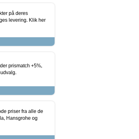
ter på deres
es levering. Klik her
yder prismatch +5%,
 udvalg.
de priser fra alle de
la, Hansgrohe og