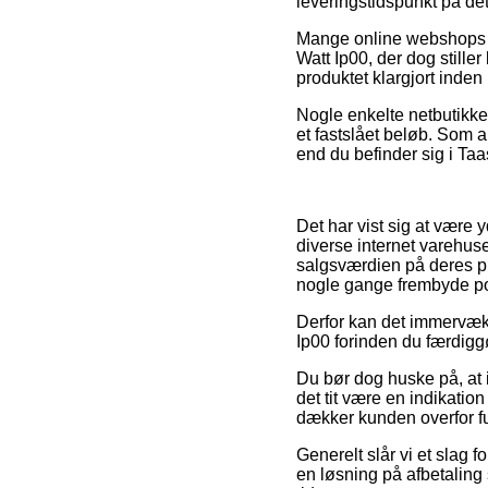
leveringstidspunkt på d
Mange online webshops g
Watt Ip00, der dog stiller
produktet klargjort inde
Nogle enkelte netbutikker
et fastslået beløb. Som a
end du befinder sig i Taas
Det har vist sig at være 
diverse internet varehuse
salgsværdien på deres pro
nogle gange frembyde port
Derfor kan det immervæk 
Ip00 forinden du færdiggø
Du bør dog huske på, at i
det tit være en indikatio
dækker kunden overfor fu
Generelt slår vi et slag 
en løsning på afbetaling