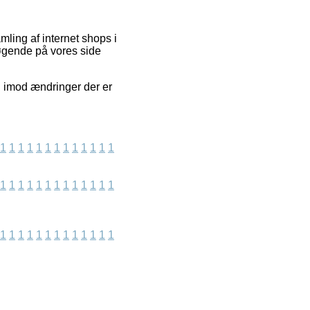
ling af internet shops i
søgende på vores side
ti imod ændringer der er
1
1
1
1
1
1
1
1
1
1
1
1
1
1
1
1
1
1
1
1
1
1
1
1
1
1
1
1
1
1
1
1
1
1
1
1
1
1
1