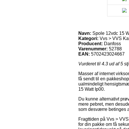
Navn:
Spole 12vdc 15 W
Kategori:
Vvs > VVS Ka
Producent:
Danfoss
Varenummer:
52788
EAN:
5702423024667
Vurderet til
4.3
ud af 5 st
Masser af internet virkso
få sendt til en pakkeshop,
ualmindeligt hensigtsmæ
15 Watt Ip00.
Du kunne alternativt prøve
mere pebret, men desuden 
som desværre betinges af
Fragttiden på Vvs > VVS 
for din pakke om få sekun