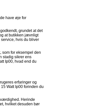
de have øje for
 godkendt, grundet at det
og at butikken jævnligt
service, hvis du bliver
et, som for eksempel den
n stadig sikrer ens
att Ip00, hvad end du
rbrugeres erfaringer og
 15 Watt Ip00 forinden du
roværdighed. Herinde
et, hvilket desuden bør