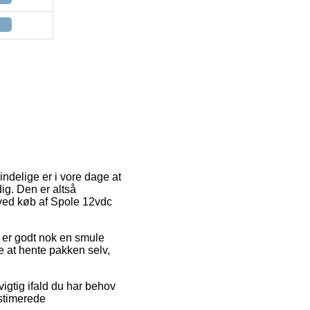
indelige er i vore dage at
dig. Den er altså
ved køb af Spole 12vdc
en er godt nok en smule
re at hente pakken selv,
igtig ifald du har behov
estimerede