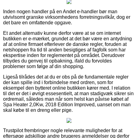
Inden nogen handler på en Andet e-handler bør man
utvivlsomt granske virksomhedens forretningsvilkår, dog er
det bare en omfattende opgave.
Et andet alternativ kunne derfor være at se om internet
butikken er e-mærket, grundet at det bør være en antydning
af at online firmaet efterlever de danske regler, foruden at
netshoppen fra tid til anden besigtiges af fagfolk som har
ekspertise inden for reglementet på området. Derudover
tilbydes du genvej til opbakning, ifald du forvoldes
problemer som følge af din shopping.
Ligeså tilrådes det at du er obs på de fundamentale regler
der kan spille ind i forbindelse med ordren, som for
eksempel den bytteret online butikken kører med. I relation
til det er det i øvrigt essesentielt, at man stadigvæk sikrer sin
ordremail, således man når som helst kan påvise købet af
Spa Heater 2,0Kw, 2018 Edition Improved, uanset om man
skal købe til en dreng eller pige.
Trustpilot frembringer nogle relevante muligheder for at
eftersøge adskillige andre brugeres anmeldelser og derfor