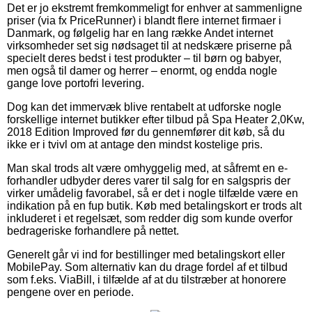
Det er jo ekstremt fremkommeligt for enhver at sammenligne
priser (via fx PriceRunner) i blandt flere internet firmaer i
Danmark, og følgelig har en lang række Andet internet
virksomheder set sig nødsaget til at nedskære priserne på
specielt deres bedst i test produkter – til børn og babyer,
men også til damer og herrer – enormt, og endda nogle
gange love portofri levering.
Dog kan det immervæk blive rentabelt at udforske nogle
forskellige internet butikker efter tilbud på Spa Heater 2,0Kw,
2018 Edition Improved før du gennemfører dit køb, så du
ikke er i tvivl om at antage den mindst kostelige pris.
Man skal trods alt være omhyggelig med, at såfremt en e-
forhandler udbyder deres varer til salg for en salgspris der
virker umådelig favorabel, så er det i nogle tilfælde være en
indikation på en fup butik. Køb med betalingskort er trods alt
inkluderet i et regelsæt, som redder dig som kunde overfor
bedrageriske forhandlere på nettet.
Generelt går vi ind for bestillinger med betalingskort eller
MobilePay. Som alternativ kan du drage fordel af et tilbud
som f.eks. ViaBill, i tilfælde af at du tilstræber at honorere
pengene over en periode.