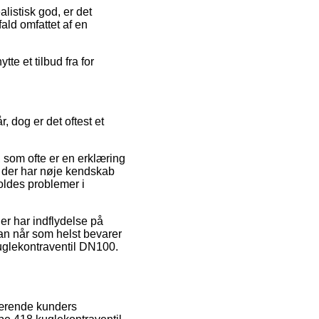
listisk god, er det
ald omfattet af en
tte et tilbud fra for
, dog er det oftest et
, som ofte er en erklæring
k der har nøje kendskab
voldes problemer i
der har indflydelse på
man når som helst bevarer
uglekontraventil DN100.
værende kunders