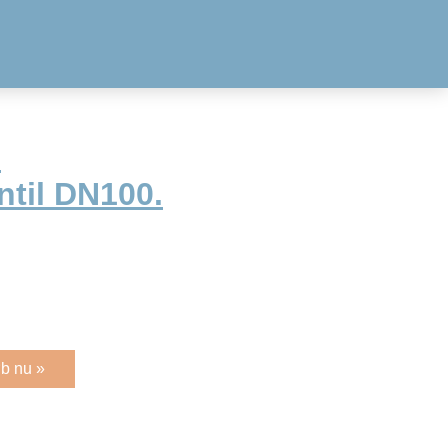
8
ntil DN100.
b nu »