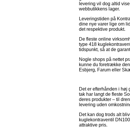
levering vil dog altid vi
webbutikkens lager.
Leveringstiden på Kontra
dine nye varer lige om li
det respektive produkt.
De fleste online virksomh
type 418 kuglekontravent
tidspunkt, så at de garan
Nogle shops på nettet præ
kunne du foretrække den
Esbjerg, Farum eller Skæls
Det er efterhånden i høj g
tak har langt de fleste S
deres produkter – til dre
levering uden omkostnin
Det kan dog trods alt bli
kuglekontraventil DN100.
attraktive pris.