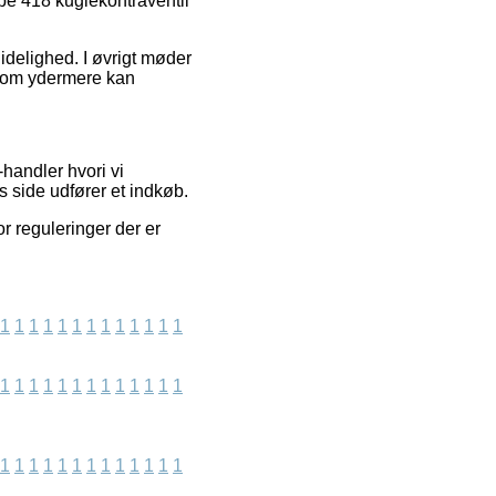
ype 418 kuglekontraventil
delighed. I øvrigt møder
, som ydermere kan
handler hvori vi
s side udfører et indkøb.
r reguleringer der er
1
1
1
1
1
1
1
1
1
1
1
1
1
1
1
1
1
1
1
1
1
1
1
1
1
1
1
1
1
1
1
1
1
1
1
1
1
1
1