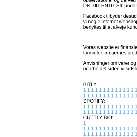
observationer og derved s
DN100. PN10. Stbj inden 
Facebook tilbyder desude
vi nogle internet websho
benyttes til at afveje kun
Vores website er finansi
formidler firmaernes prod
Anvisninger om varer og 
udarbejdet siden vi sids
BITLY:
1
1
1
1
1
1
1
1
1
1
1
1
1
1
1
1
1
1
1
1
1
1
1
1
1
1
SPOTIFY:
1
1
1
1
1
1
1
1
1
1
1
1
1
1
1
1
1
1
1
1
1
1
1
1
1
1
CUTTLY BIO:
1
1
1
1
1
1
1
1
1
1
1
1
1
1
1
1
1
1
1
1
1
1
1
1
1
1
1