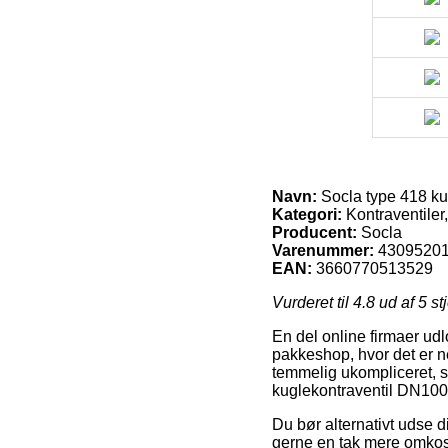
Navn:
Socla type 418 ku
Kategori:
Kontraventiler
Producent:
Socla
Varenummer:
4309520
EAN:
3660770513529
Vurderet til
4.8
ud af 5 st
En del online firmaer udl
pakkeshop, hvor det er n
temmelig ukompliceret, s
kuglekontraventil DN100
Du bør alternativt udse d
gerne en tak mere omkost