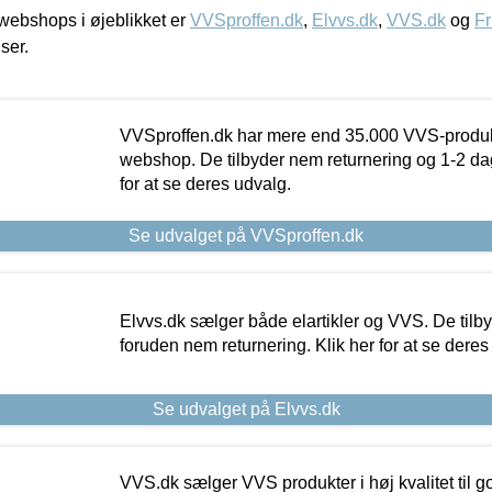
ebshops i øjeblikket er
VVSproffen.dk
,
Elvvs.dk
,
VVS.dk
og
Fr
iser.
VVSproffen.dk har mere end 35.000 VVS-produk
webshop. De tilbyder nem returnering og 1-2 dag
for at se deres udvalg.
Se udvalget på VVSproffen.dk
Elvvs.dk sælger både elartikler og VVS. De tilb
foruden nem returnering. Klik her for at se deres
Se udvalget på Elvvs.dk
VVS.dk sælger VVS produkter i høj kvalitet til go