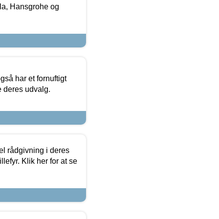
la, Hansgrohe og
så har et fornuftigt
se deres udvalg.
el rådgivning i deres
efyr. Klik her for at se