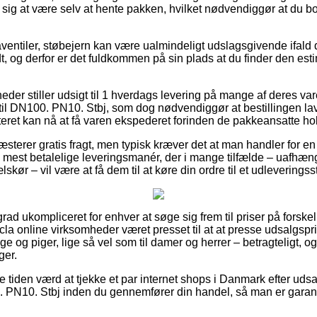
se sig at være selv at hente pakken, hvilket nødvendiggør at du bo
ventiler, støbejern kan være ualmindeligt udslagsgivende ifald 
dt, og derfor er det fuldkommen på sin plads at du finder den es
eder stiller udsigt til 1 hverdags levering på mange af deres va
il DN100. PN10. Stbj, som dog nødvendiggør at bestillingen laves
teret kan nå at få varen ekspederet forinden de pakkeansatte hol
sterer gratis fragt, men typisk kræver det at man handler for en
 mest betalelige leveringsmanér, der i mange tilfælde – uafhæ
kør – vil være at få dem til at køre din ordre til et udleveringss
rad ukompliceret for enhver at søge sig frem til priser på forskelli
ocla online virksomheder været presset til at at presse udsalgsp
nge og piger, lige så vel som til damer og herrer – betragteligt,
ger.
ve tiden værd at tjekke et par internet shops i Danmark efter ud
 PN10. Stbj inden du gennemfører din handel, så man er garanter