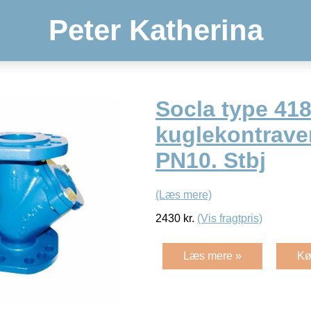
Peter Katherina
Socla type 41
kuglekontrave
PN10. Stbj
(Læs mere)
2430
kr.
(Vis fragtpris)
Læs mere »
Kø