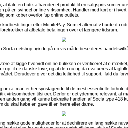
at ifald en butik afhænder et produkt til en salgspris som er urea
 på en svindel online virksomhed. Handler med kort er i hvert f
 dig som køber overfor fup online outlets.
or kortbestillinger eller MobilePay. Som et alternativ burde du udny
foretrækker at afbetale betalingen over et længere tidsrum.
 en Socla netshop bør de på en vis måde bese deres handelsvilkår
n være at kigge hvorvidt online butikken er verificeret af e-mærket
er op til de danske love, og at den nu og da evalueres af fagfol
ådet. Derudover giver det dig lejlighed til support, ifald du for
slag om at man er hensynstagende til de mest essentielle forhold 
litik virksomheden tilsikrer. Derfor er det ydermere relevant, at 
 en anden gang vil kunne bekræfte handlen af Socla type 418 k
 du skal købe en gave til en herre eller dame.
lang række gode muligheder for at dechifrere en lang række nu