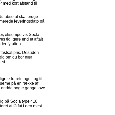
r med kort afstand til
du absolut skal bruge
timerede leveringsdato på
rer, eksempelvis Socla
 tidligere end et aftalt
der fyraften.
 fastsat pris. Desuden
ngig om du bor nær
ted.
ge e-forretninger, og til
riserne på en række af
 og endda nogle gange love
salg på Socla type 418
et at få fat i den mest