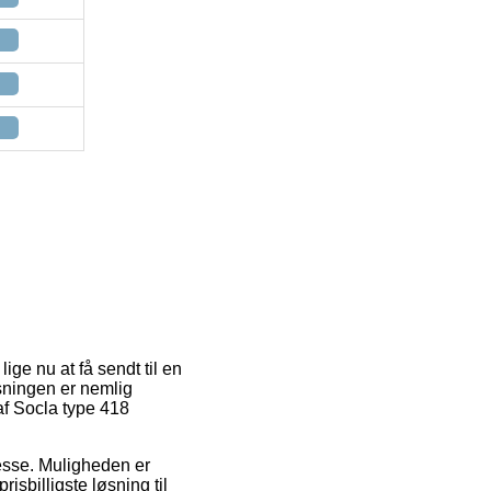
ige nu at få sendt til en
øsningen er nemlig
af Socla type 418
dresse. Muligheden er
sbilligste løsning til