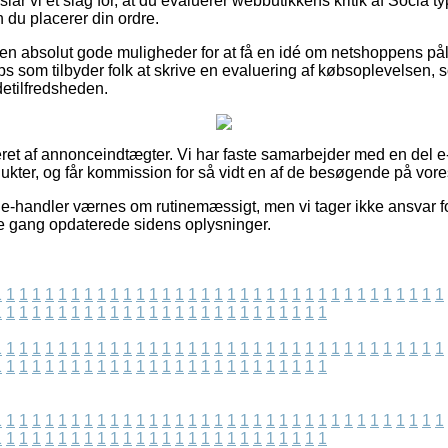
lår vi et slag for, at du evaluerer webbutikkens kritik af Socla t
du placerer din ordre.
n absolut gode muligheder for at få en idé om netshoppens påli
ps som tilbyder folk at skrive en evaluering af købsoplevelsen
detilfredsheden.
eret af annonceindtægter. Vi har faste samarbejder med en del e-
ukter, og får kommission for så vidt en af de besøgende på vore
e-handler værnes om rutinemæssigt, men vi tager ikke ansvar fo
te gang opdaterede sidens oplysninger.
1
1
1
1
1
1
1
1
1
1
1
1
1
1
1
1
1
1
1
1
1
1
1
1
1
1
1
1
1
1
1
1
1
1
1
1
1
1
1
1
1
1
1
1
1
1
1
1
1
1
1
1
1
1
1
1
1
1
1
1
1
1
1
1
1
1
1
1
1
1
1
1
1
1
1
1
1
1
1
1
1
1
1
1
1
1
1
1
1
1
1
1
1
1
1
1
1
1
1
1
1
1
1
1
1
1
1
1
1
1
1
1
1
1
1
1
1
1
1
1
1
1
1
1
1
1
1
1
1
1
1
1
1
1
1
1
1
1
1
1
1
1
1
1
1
1
1
1
1
1
1
1
1
1
1
1
1
1
1
1
1
1
1
1
1
1
1
1
1
1
1
1
1
1
1
1
1
1
1
1
1
1
1