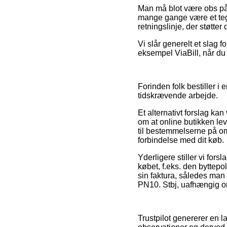
Man må blot være obs på, 
mange gange være et tegn
retningslinje, der støtter
Vi slår generelt et slag f
eksempel ViaBill, når du 
Forinden folk bestiller i
tidskrævende arbejde.
Et alternativt forslag ka
om at online butikken lev
til bestemmelserne på omr
forbindelse med dit køb.
Yderligere stiller vi for
købet, f.eks. den byttepo
sin faktura, således man
PN10. Stbj, uafhængig om
Trustpilot genererer en 