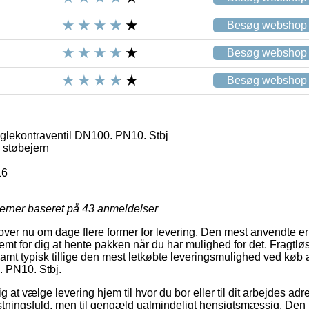
Besøg webshop
Besøg webshop
Besøg webshop
glekontraventil DN100. PN10. Stbj
, støbejern
16
jerner baseret på
43
anmeldelser
over nu om dage flere former for levering. Den mest anvendte er l
emt for dig at hente pakken når du har mulighed for det. Fragtl
amt typisk tillige den mest letkøbte leveringsmulighed ved køb 
. PN10. Stbj.
ig at vælge levering hjem til hvor du bor eller til dit arbejdes a
ningsfuld, men til gengæld ualmindeligt hensigtsmæssig. Den pri