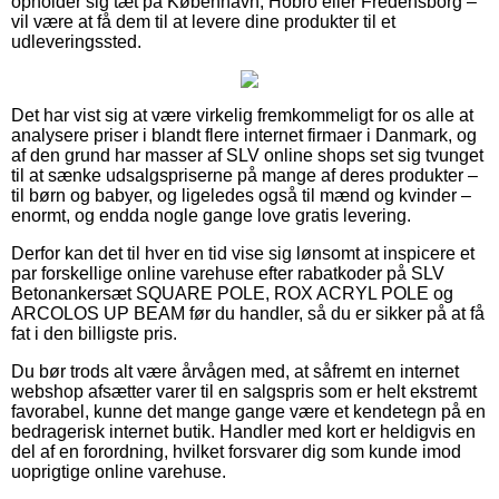
opholder sig tæt på København, Hobro eller Fredensborg –
vil være at få dem til at levere dine produkter til et
udleveringssted.
Det har vist sig at være virkelig fremkommeligt for os alle at
analysere priser i blandt flere internet firmaer i Danmark, og
af den grund har masser af SLV online shops set sig tvunget
til at sænke udsalgspriserne på mange af deres produkter –
til børn og babyer, og ligeledes også til mænd og kvinder –
enormt, og endda nogle gange love gratis levering.
Derfor kan det til hver en tid vise sig lønsomt at inspicere et
par forskellige online varehuse efter rabatkoder på SLV
Betonankersæt SQUARE POLE, ROX ACRYL POLE og
ARCOLOS UP BEAM før du handler, så du er sikker på at få
fat i den billigste pris.
Du bør trods alt være årvågen med, at såfremt en internet
webshop afsætter varer til en salgspris som er helt ekstremt
favorabel, kunne det mange gange være et kendetegn på en
bedragerisk internet butik. Handler med kort er heldigvis en
del af en forordning, hvilket forsvarer dig som kunde imod
uoprigtige online varehuse.