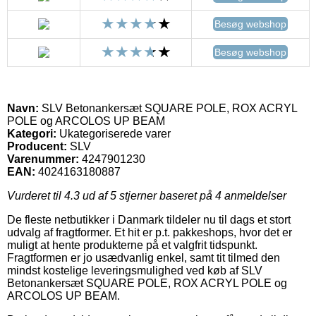
Besøg webshop
Besøg webshop
Navn:
SLV Betonankersæt SQUARE POLE, ROX ACRYL
POLE og ARCOLOS UP BEAM
Kategori:
Ukategoriserede varer
Producent:
SLV
Varenummer:
4247901230
EAN:
4024163180887
Vurderet til
4.3
ud af 5 stjerner baseret på
4
anmeldelser
De fleste netbutikker i Danmark tildeler nu til dags et stort
udvalg af fragtformer. Et hit er p.t. pakkeshops, hvor det er
muligt at hente produkterne på et valgfrit tidspunkt.
Fragtformen er jo usædvanlig enkel, samt tit tilmed den
mindst kostelige leveringsmulighed ved køb af SLV
Betonankersæt SQUARE POLE, ROX ACRYL POLE og
ARCOLOS UP BEAM.