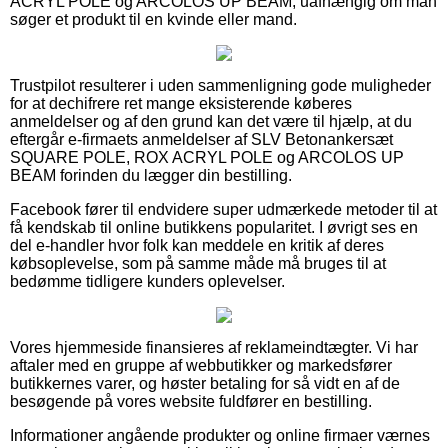
ACRYL POLE og ARCOLOS UP BEAM, uafhængig om man
søger et produkt til en kvinde eller mand.
Trustpilot resulterer i uden sammenligning gode muligheder
for at dechifrere ret mange eksisterende køberes
anmeldelser og af den grund kan det være til hjælp, at du
eftergår e-firmaets anmeldelser af SLV Betonankersæt
SQUARE POLE, ROX ACRYL POLE og ARCOLOS UP
BEAM forinden du lægger din bestilling.
Facebook fører til endvidere super udmærkede metoder til at
få kendskab til online butikkens popularitet. I øvrigt ses en
del e-handler hvor folk kan meddele en kritik af deres
købsoplevelse, som på samme måde må bruges til at
bedømme tidligere kunders oplevelser.
Vores hjemmeside finansieres af reklameindtægter. Vi har
aftaler med en gruppe af webbutikker og markedsfører
butikkernes varer, og høster betaling for så vidt en af de
besøgende på vores website fuldfører en bestilling.
Informationer angående produkter og online firmaer værnes