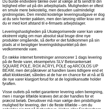
Du burde endvidere tænke over at vælge at få sendt til din
lejlighed eller ud på din arbejdsplads. Muligheden er oftest
en smule mere bekostelig, men desuden ualmindeligt
gnidningsløs. Den mindst kostelige leveringsudgave er dog
at du selv henter pakken, men den løsning stiller krav om at
du er med kort afstand til e-firmaets arbejdslager.
Leveringshastigheden på Ukategoriserede varer kan være
ekstremt vigtig om man absolut skal bruge dine nye
produkter omgående, så derfor er det fuldkommen på sin
plads at vi besigtiger leveringstidspunktet på den
vedkommende vare.
En række internet forretninger annoncerer 1 dags levering
på de fleste varer, eksempelvis SLV Betonankersæt
SQUARE POLE, ROX ACRYL POLE og ARCOLOS UP
BEAM, men det påkræver at handlen laves tidligere end et
aftalt klokkeslæt, således at de har en chance for at nå at få
de nye varer klargjort forud for at de logistikansatte holder
fyraften.
Visse outlets på nettet garanterer levering uden beregning,
men i mange tilfælde kræves det at der handles for et
præcist beløb. Derudover må man vælge den prisbilligste
mulighed for levering, der i de fleste tilfælde – om du