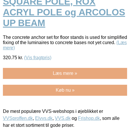
SQUARE POLE, ROX
ACRYL POLE og ARCOLOS
UP BEAM
The concrete anchor set for floor stands is used for simplified
fixing of the luminaires to concrete bases not yet cured.
(Læs
mere)
320.75
kr.
(Vis fragtpris)
Læs mere »
Køb nu »
De mest populære VVS-webshops i øjeblikket er
VVSproffen.dk
,
Elvvs.dk
,
VVS.dk
og
Frishop.dk
, som alle
har et stort sortiment til gode priser.