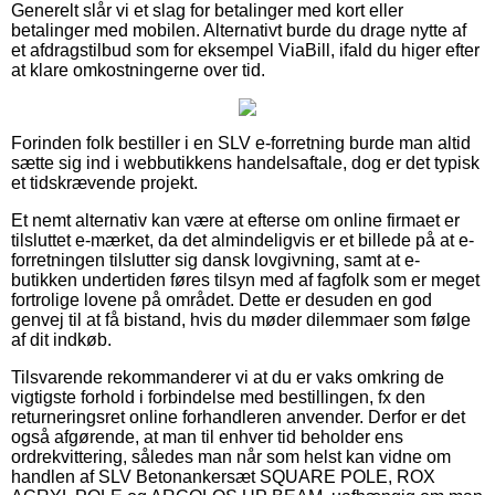
Generelt slår vi et slag for betalinger med kort eller
betalinger med mobilen. Alternativt burde du drage nytte af
et afdragstilbud som for eksempel ViaBill, ifald du higer efter
at klare omkostningerne over tid.
Forinden folk bestiller i en SLV e-forretning burde man altid
sætte sig ind i webbutikkens handelsaftale, dog er det typisk
et tidskrævende projekt.
Et nemt alternativ kan være at efterse om online firmaet er
tilsluttet e-mærket, da det almindeligvis er et billede på at e-
forretningen tilslutter sig dansk lovgivning, samt at e-
butikken undertiden føres tilsyn med af fagfolk som er meget
fortrolige lovene på området. Dette er desuden en god
genvej til at få bistand, hvis du møder dilemmaer som følge
af dit indkøb.
Tilsvarende rekommanderer vi at du er vaks omkring de
vigtigste forhold i forbindelse med bestillingen, fx den
returneringsret online forhandleren anvender. Derfor er det
også afgørende, at man til enhver tid beholder ens
ordrekvittering, således man når som helst kan vidne om
handlen af SLV Betonankersæt SQUARE POLE, ROX