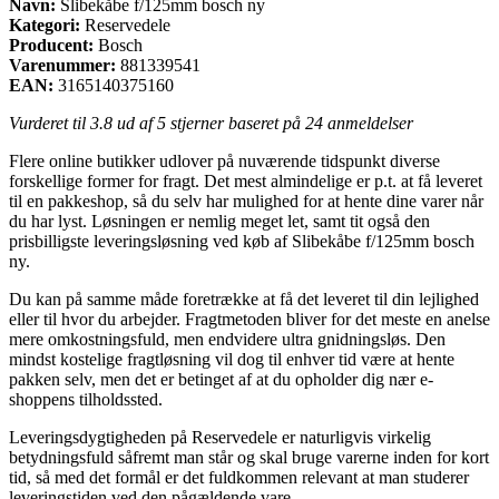
Navn:
Slibekåbe f/125mm bosch ny
Kategori:
Reservedele
Producent:
Bosch
Varenummer:
881339541
EAN:
3165140375160
Vurderet til
3.8
ud af 5 stjerner baseret på
24
anmeldelser
Flere online butikker udlover på nuværende tidspunkt diverse
forskellige former for fragt. Det mest almindelige er p.t. at få leveret
til en pakkeshop, så du selv har mulighed for at hente dine varer når
du har lyst. Løsningen er nemlig meget let, samt tit også den
prisbilligste leveringsløsning ved køb af Slibekåbe f/125mm bosch
ny.
Du kan på samme måde foretrække at få det leveret til din lejlighed
eller til hvor du arbejder. Fragtmetoden bliver for det meste en anelse
mere omkostningsfuld, men endvidere ultra gnidningsløs. Den
mindst kostelige fragtløsning vil dog til enhver tid være at hente
pakken selv, men det er betinget af at du opholder dig nær e-
shoppens tilholdssted.
Leveringsdygtigheden på Reservedele er naturligvis virkelig
betydningsfuld såfremt man står og skal bruge varerne inden for kort
tid, så med det formål er det fuldkommen relevant at man studerer
leveringstiden ved den pågældende vare.