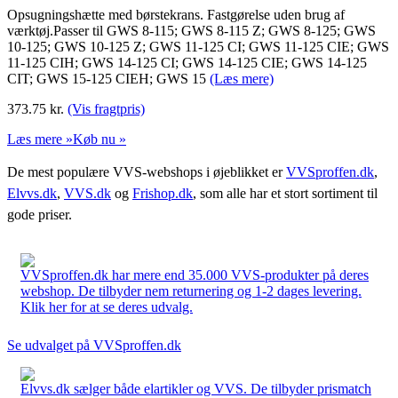
Opsugningshætte med børstekrans. Fastgørelse uden brug af
værktøj.Passer til GWS 8-115; GWS 8-115 Z; GWS 8-125; GWS
10-125; GWS 10-125 Z; GWS 11-125 CI; GWS 11-125 CIE; GWS
11-125 CIH; GWS 14-125 CI; GWS 14-125 CIE; GWS 14-125
CIT; GWS 15-125 CIEH; GWS 15
(Læs mere)
373.75
kr.
(Vis fragtpris)
Læs mere »
Køb nu »
De mest populære VVS-webshops i øjeblikket er
VVSproffen.dk
,
Elvvs.dk
,
VVS.dk
og
Frishop.dk
, som alle har et stort sortiment til
gode priser.
VVSproffen.dk har mere end 35.000 VVS-produkter på deres
webshop. De tilbyder nem returnering og 1-2 dages levering.
Klik her for at se deres udvalg.
Se udvalget på VVSproffen.dk
Elvvs.dk sælger både elartikler og VVS. De tilbyder prismatch