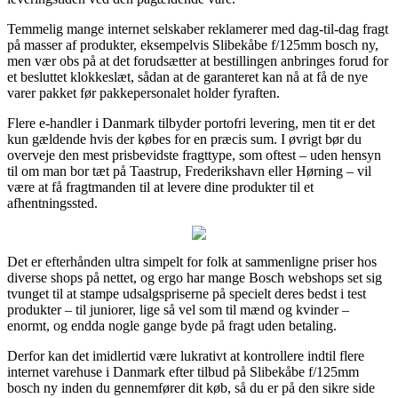
Temmelig mange internet selskaber reklamerer med dag-til-dag fragt
på masser af produkter, eksempelvis Slibekåbe f/125mm bosch ny,
men vær obs på at det forudsætter at bestillingen anbringes forud for
et besluttet klokkeslæt, sådan at de garanteret kan nå at få de nye
varer pakket før pakkepersonalet holder fyraften.
Flere e-handler i Danmark tilbyder portofri levering, men tit er det
kun gældende hvis der købes for en præcis sum. I øvrigt bør du
overveje den mest prisbevidste fragttype, som oftest – uden hensyn
til om man bor tæt på Taastrup, Frederikshavn eller Hørning – vil
være at få fragtmanden til at levere dine produkter til et
afhentningssted.
Det er efterhånden ultra simpelt for folk at sammenligne priser hos
diverse shops på nettet, og ergo har mange Bosch webshops set sig
tvunget til at stampe udsalgspriserne på specielt deres bedst i test
produkter – til juniorer, lige så vel som til mænd og kvinder –
enormt, og endda nogle gange byde på fragt uden betaling.
Derfor kan det imidlertid være lukrativt at kontrollere indtil flere
internet varehuse i Danmark efter tilbud på Slibekåbe f/125mm
bosch ny inden du gennemfører dit køb, så du er på den sikre side