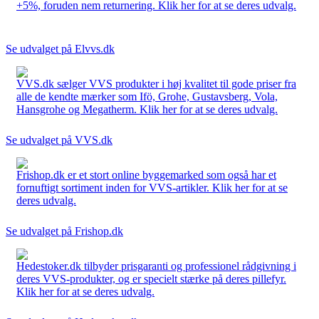
+5%, foruden nem returnering. Klik her for at se deres udvalg.
Se udvalget på Elvvs.dk
VVS.dk sælger VVS produkter i høj kvalitet til gode priser fra
alle de kendte mærker som Ifö, Grohe, Gustavsberg, Vola,
Hansgrohe og Megatherm. Klik her for at se deres udvalg.
Se udvalget på VVS.dk
Frishop.dk er et stort online byggemarked som også har et
fornuftigt sortiment inden for VVS-artikler. Klik her for at se
deres udvalg.
Se udvalget på Frishop.dk
Hedestoker.dk tilbyder prisgaranti og professionel rådgivning i
deres VVS-produkter, og er specielt stærke på deres pillefyr.
Klik her for at se deres udvalg.