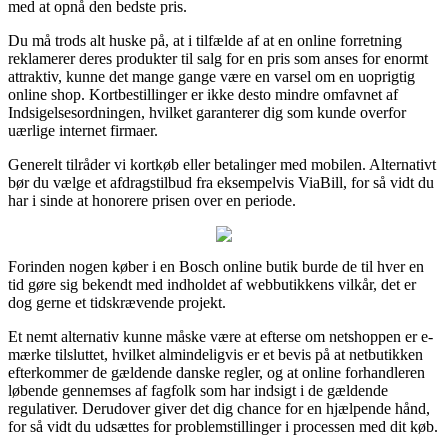
med at opnå den bedste pris.
Du må trods alt huske på, at i tilfælde af at en online forretning
reklamerer deres produkter til salg for en pris som anses for enormt
attraktiv, kunne det mange gange være en varsel om en uoprigtig
online shop. Kortbestillinger er ikke desto mindre omfavnet af
Indsigelsesordningen, hvilket garanterer dig som kunde overfor
uærlige internet firmaer.
Generelt tilråder vi kortkøb eller betalinger med mobilen. Alternativt
bør du vælge et afdragstilbud fra eksempelvis ViaBill, for så vidt du
har i sinde at honorere prisen over en periode.
Forinden nogen køber i en Bosch online butik burde de til hver en
tid gøre sig bekendt med indholdet af webbutikkens vilkår, det er
dog gerne et tidskrævende projekt.
Et nemt alternativ kunne måske være at efterse om netshoppen er e-
mærke tilsluttet, hvilket almindeligvis er et bevis på at netbutikken
efterkommer de gældende danske regler, og at online forhandleren
løbende gennemses af fagfolk som har indsigt i de gældende
regulativer. Derudover giver det dig chance for en hjælpende hånd,
for så vidt du udsættes for problemstillinger i processen med dit køb.