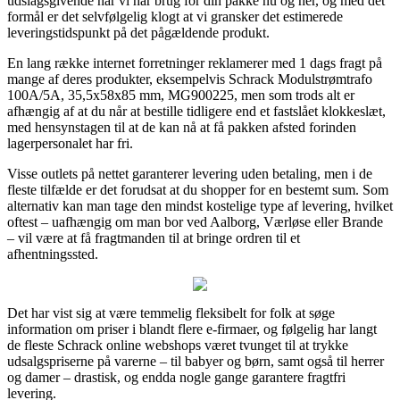
udslagsgivende når vi har brug for din pakke nu og her, og med det
formål er det selvfølgelig klogt at vi gransker det estimerede
leveringstidspunkt på det pågældende produkt.
En lang række internet forretninger reklamerer med 1 dags fragt på
mange af deres produkter, eksempelvis Schrack Modulstrømtrafo
100A/5A, 35,5x58x85 mm, MG900225, men som trods alt er
afhængig af at du når at bestille tidligere end et fastslået klokkeslæt,
med hensynstagen til at de kan nå at få pakken afsted forinden
lagerpersonalet har fri.
Visse outlets på nettet garanterer levering uden betaling, men i de
fleste tilfælde er det forudsat at du shopper for en bestemt sum. Som
alternativ kan man tage den mindst kostelige type af levering, hvilket
oftest – uafhængig om man bor ved Aalborg, Værløse eller Brande
– vil være at få fragtmanden til at bringe ordren til et
afhentningssted.
Det har vist sig at være temmelig fleksibelt for folk at søge
information om priser i blandt flere e-firmaer, og følgelig har langt
de fleste Schrack online webshops været tvunget til at trykke
udsalgspriserne på varerne – til babyer og børn, samt også til herrer
og damer – drastisk, og endda nogle gange garantere fragtfri
levering.