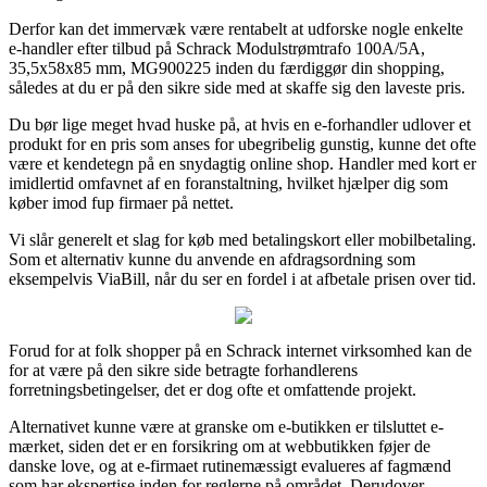
Derfor kan det immervæk være rentabelt at udforske nogle enkelte
e-handler efter tilbud på Schrack Modulstrømtrafo 100A/5A,
35,5x58x85 mm, MG900225 inden du færdiggør din shopping,
således at du er på den sikre side med at skaffe sig den laveste pris.
Du bør lige meget hvad huske på, at hvis en e-forhandler udlover et
produkt for en pris som anses for ubegribelig gunstig, kunne det ofte
være et kendetegn på en snydagtig online shop. Handler med kort er
imidlertid omfavnet af en foranstaltning, hvilket hjælper dig som
køber imod fup firmaer på nettet.
Vi slår generelt et slag for køb med betalingskort eller mobilbetaling.
Som et alternativ kunne du anvende en afdragsordning som
eksempelvis ViaBill, når du ser en fordel i at afbetale prisen over tid.
Forud for at folk shopper på en Schrack internet virksomhed kan de
for at være på den sikre side betragte forhandlerens
forretningsbetingelser, det er dog ofte et omfattende projekt.
Alternativet kunne være at granske om e-butikken er tilsluttet e-
mærket, siden det er en forsikring om at webbutikken føjer de
danske love, og at e-firmaet rutinemæssigt evalueres af fagmænd
som har ekspertise inden for reglerne på området. Derudover