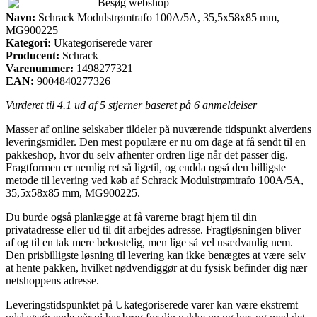
Besøg webshop
Navn:
Schrack Modulstrømtrafo 100A/5A, 35,5x58x85 mm,
MG900225
Kategori:
Ukategoriserede varer
Producent:
Schrack
Varenummer:
1498277321
EAN:
9004840277326
Vurderet til
4.1
ud af 5 stjerner baseret på
6
anmeldelser
Masser af online selskaber tildeler på nuværende tidspunkt alverdens
leveringsmidler. Den mest populære er nu om dage at få sendt til en
pakkeshop, hvor du selv afhenter ordren lige når det passer dig.
Fragtformen er nemlig ret så ligetil, og endda også den billigste
metode til levering ved køb af Schrack Modulstrømtrafo 100A/5A,
35,5x58x85 mm, MG900225.
Du burde også planlægge at få varerne bragt hjem til din
privatadresse eller ud til dit arbejdes adresse. Fragtløsningen bliver
af og til en tak mere bekostelig, men lige så vel usædvanlig nem.
Den prisbilligste løsning til levering kan ikke benægtes at være selv
at hente pakken, hvilket nødvendiggør at du fysisk befinder dig nær
netshoppens adresse.
Leveringstidspunktet på Ukategoriserede varer kan være ekstremt