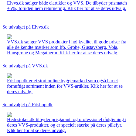
Elvvs.dk sælger både elartikler og VVS. De tilbyder prismatch
+5%, foruden nem returnering. Klik her for at se deres udvalg.
Se udvalget på Elvvs.dk
VVS.dk sælger VVS produkter i høj kvalitet til gode priser fra
alle de kendte mærker som Ifö, Grohe, Gustavsberg, Vola,
Hansgrohe og Megatherm. Klik her for at se deres udvalg.
Se udvalget på VVS.dk
Frishop.dk er et stort online byggemarked som også har et
fornuftigt sortiment inden for VVS-artikler. Klik her for at se
deres udvalg.
Se udvalget på Frishop.dk
Hedestoker.dk tilbyder prisgaranti og professionel rådgivning i
deres VVS-produkter, og er specielt stærke på deres pillefyr.
Klik her for at se deres udvalg.