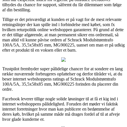
tilbydes du chance for support, såfremt du får dilemmaer som følge
af din bestilling.
Tillige er det prisværdigt at kunden er på vagt for de mest relevante
retningslinjer der kan spille ind i forbindelse med købet, som fx
hvilken returpolitik online webshoppen garanterer. På grund af dette
er det tillige afgørende, at man permanent sikrer ens ordremail, så
man altid vil kunne påvise ordren af Schrack Modulstrømtrafo
100A/5A, 35,5x58x85 mm, MG900225, uanset om man er på udkig
efter et produkt til en voksen eller et barn.
Trustpilot frembyder super pålidelige chancer for at sondere en lang
række nuværende forbrugeres opfattelser og derfor tilråder vi, at du
beser internet webshoppens ratings af Schrack Modulstrømtrafo
100A/5A, 35,5x58x85 mm, MG900225 forinden du placerer din
ordre.
Facebook leverer tillige nogle solide løsninger til at få et kig ind i
internet webshoppens pålidelighed. Foruden det møder vi faktisk
internet forretninger hvor man kan publicere en bedømmelse af
deres køb, hvilket på samme måde må drages fordel af til at afveje
hvor glade kunderne er.