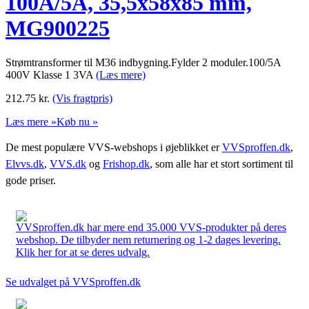
100A/5A, 35,5x58x85 mm,
MG900225
Strømtransformer til M36 indbygning.Fylder 2 moduler.100/5A
400V Klasse 1 3VA
(Læs mere)
212.75
kr.
(Vis fragtpris)
Læs mere »
Køb nu »
De mest populære VVS-webshops i øjeblikket er
VVSproffen.dk
,
Elvvs.dk
,
VVS.dk
og
Frishop.dk
, som alle har et stort sortiment til
gode priser.
VVSproffen.dk har mere end 35.000 VVS-produkter på deres
webshop. De tilbyder nem returnering og 1-2 dages levering.
Klik her for at se deres udvalg.
Se udvalget på VVSproffen.dk