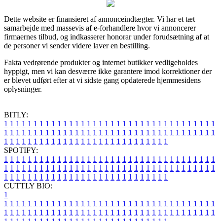
Dette website er finansieret af annonceindtægter. Vi har et tæt
samarbejde med massevis af e-forhandlere hvor vi annoncerer
firmaernes tilbud, og indkasserer honorar under forudsætning af at
de personer vi sender videre laver en bestilling.
Fakta vedrørende produkter og internet butikker vedligeholdes
hyppigt, men vi kan desværre ikke garantere imod korrektioner der
er blevet udført efter at vi sidste gang opdaterede hjemmesidens
oplysninger.
BITLY:
1
1
1
1
1
1
1
1
1
1
1
1
1
1
1
1
1
1
1
1
1
1
1
1
1
1
1
1
1
1
1
1
1
1
1
1
1
1
1
1
1
1
1
1
1
1
1
1
1
1
1
1
1
1
1
1
1
1
1
1
1
1
1
1
1
1
1
1
1
1
1
1
1
1
1
1
1
1
1
1
1
1
1
1
1
1
1
1
1
1
1
1
1
1
1
1
1
1
1
1
SPOTIFY:
1
1
1
1
1
1
1
1
1
1
1
1
1
1
1
1
1
1
1
1
1
1
1
1
1
1
1
1
1
1
1
1
1
1
1
1
1
1
1
1
1
1
1
1
1
1
1
1
1
1
1
1
1
1
1
1
1
1
1
1
1
1
1
1
1
1
1
1
1
1
1
1
1
1
1
1
1
1
1
1
1
1
1
1
1
1
1
1
1
1
1
1
1
1
1
1
1
1
1
1
CUTTLY BIO:
1
1
1
1
1
1
1
1
1
1
1
1
1
1
1
1
1
1
1
1
1
1
1
1
1
1
1
1
1
1
1
1
1
1
1
1
1
1
1
1
1
1
1
1
1
1
1
1
1
1
1
1
1
1
1
1
1
1
1
1
1
1
1
1
1
1
1
1
1
1
1
1
1