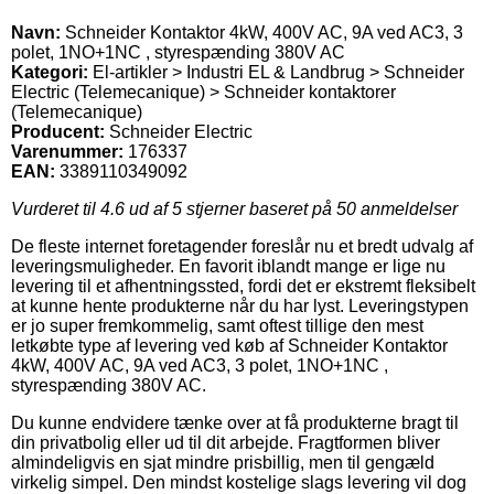
Navn:
Schneider Kontaktor 4kW, 400V AC, 9A ved AC3, 3
polet, 1NO+1NC , styrespænding 380V AC
Kategori:
El-artikler > Industri EL & Landbrug > Schneider
Electric (Telemecanique) > Schneider kontaktorer
(Telemecanique)
Producent:
Schneider Electric
Varenummer:
176337
EAN:
3389110349092
Vurderet til
4.6
ud af 5 stjerner baseret på
50
anmeldelser
De fleste internet foretagender foreslår nu et bredt udvalg af
leveringsmuligheder. En favorit iblandt mange er lige nu
levering til et afhentningssted, fordi det er ekstremt fleksibelt
at kunne hente produkterne når du har lyst. Leveringstypen
er jo super fremkommelig, samt oftest tillige den mest
letkøbte type af levering ved køb af Schneider Kontaktor
4kW, 400V AC, 9A ved AC3, 3 polet, 1NO+1NC ,
styrespænding 380V AC.
Du kunne endvidere tænke over at få produkterne bragt til
din privatbolig eller ud til dit arbejde. Fragtformen bliver
almindeligvis en sjat mindre prisbillig, men til gengæld
virkelig simpel. Den mindst kostelige slags levering vil dog