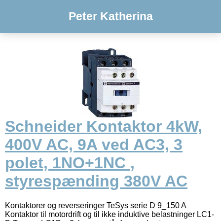
Peter Katherina
Schneider Kontaktor 4kW,
400V AC, 9A ved AC3, 3
polet, 1NO+1NC ,
styrespænding 380V AC
Kontaktorer og reverseringer TeSys serie D 9_150 A
Kontaktor til motordrift og til ikke induktive belastninger LC1-