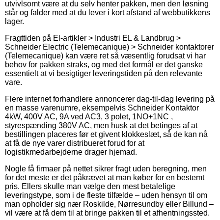
utvivlsomt være at du selv henter pakken, men den løsning
står og falder med at du lever i kort afstand af webbutikkens
lager.
Fragttiden på El-artikler > Industri EL & Landbrug >
Schneider Electric (Telemecanique) > Schneider kontaktorer
(Telemecanique) kan være ret så væsentlig forudsat vi har
behov for pakken straks, og med det formål er det ganske
essentielt at vi besigtiger leveringstiden på den relevante
vare.
Flere internet forhandlere annoncerer dag-til-dag levering på
en masse varenumre, eksempelvis Schneider Kontaktor
4kW, 400V AC, 9A ved AC3, 3 polet, 1NO+1NC ,
styrespænding 380V AC, men husk at det betinges af at
bestillingen placeres før et givent klokkeslæt, så de kan nå
at få de nye varer distribueret forud for at
logistikmedarbejderne drager hjemad.
Nogle få firmaer på nettet sikrer fragt uden beregning, men
for det meste er det påkrævet at man køber for en bestemt
pris. Ellers skulle man vælge den mest betalelige
leveringstype, som i de fleste tilfælde – uden hensyn til om
man opholder sig nær Roskilde, Nørresundby eller Billund –
vil være at få dem til at bringe pakken til et afhentningssted.