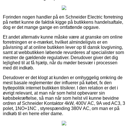
Forinden nogen handler på en Schneider Electric forretning
på nettet kunne de faktisk kigge på butikkens handelsaftale,
dog er det mange gange en omfattende opgave.
Et andet alternativ kunne måske være at granske om online
forretningen er e-mærket, hvilket almindeligvis er en
påvisning af at online butikken lever op til dansk lovgivning,
samt at webbutikken løbende revurderes af specialister som
mestrer de gældende regulativer. Derudover giver det dig
lejlighed til at få hjælp, når du møder besvær i processen
med dit indkøb.
Derudover er det klogt at kunden er omhyggelig omkring de
mest basale reglementer der influerer på købet, fx den
byttepolitik internet butikken tilsikrer. I den relation er det i
øvrigt relevant, at man når som helst opbevarer sin
købsbekræftelse, så man når som helst vil kunne bevidne
ordren af Schneider Kontaktor 4kW, 400V AC, 9A ved AC3, 3
polet, 1NO+1NC , styrespænding 380V AC, om man er på
indkøb til en herre eller dame.