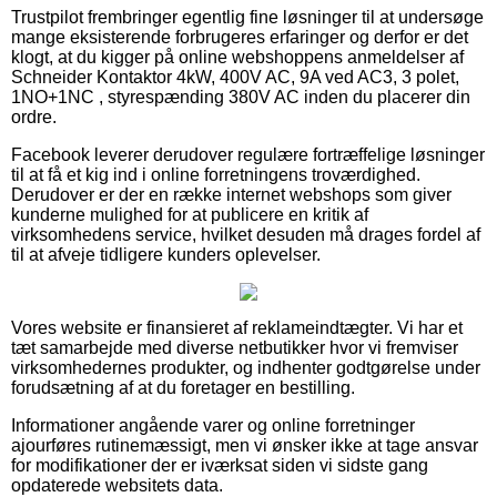
Trustpilot frembringer egentlig fine løsninger til at undersøge
mange eksisterende forbrugeres erfaringer og derfor er det
klogt, at du kigger på online webshoppens anmeldelser af
Schneider Kontaktor 4kW, 400V AC, 9A ved AC3, 3 polet,
1NO+1NC , styrespænding 380V AC inden du placerer din
ordre.
Facebook leverer derudover regulære fortræffelige løsninger
til at få et kig ind i online forretningens troværdighed.
Derudover er der en række internet webshops som giver
kunderne mulighed for at publicere en kritik af
virksomhedens service, hvilket desuden må drages fordel af
til at afveje tidligere kunders oplevelser.
Vores website er finansieret af reklameindtægter. Vi har et
tæt samarbejde med diverse netbutikker hvor vi fremviser
virksomhedernes produkter, og indhenter godtgørelse under
forudsætning af at du foretager en bestilling.
Informationer angående varer og online forretninger
ajourføres rutinemæssigt, men vi ønsker ikke at tage ansvar
for modifikationer der er iværksat siden vi sidste gang
opdaterede websitets data.