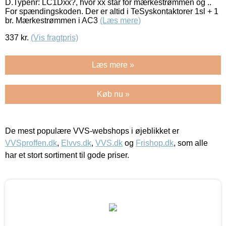
D.Typenr: LC1Dxx?, hvor xx står for mærkestrømmen og ..
For spændingskoden. Der er altid i TeSyskontaktorer 1sl + 1
br. Mærkestrømmen i AC3
(Læs mere)
337
kr.
(Vis fragtpris)
Læs mere »
Køb nu »
De mest populære VVS-webshops i øjeblikket er
VVSproffen.dk
,
Elvvs.dk
,
VVS.dk
og
Frishop.dk
, som alle
har et stort sortiment til gode priser.