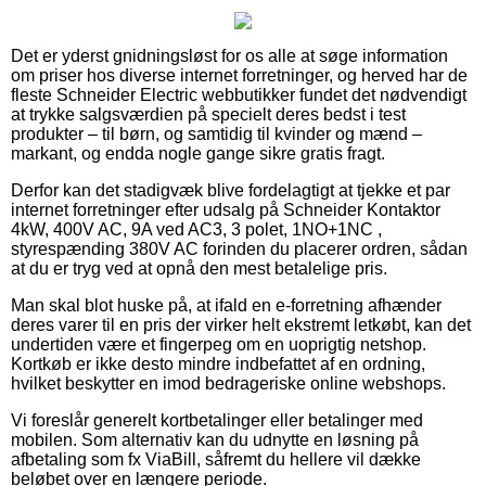
Det er yderst gnidningsløst for os alle at søge information
om priser hos diverse internet forretninger, og herved har de
fleste Schneider Electric webbutikker fundet det nødvendigt
at trykke salgsværdien på specielt deres bedst i test
produkter – til børn, og samtidig til kvinder og mænd –
markant, og endda nogle gange sikre gratis fragt.
Derfor kan det stadigvæk blive fordelagtigt at tjekke et par
internet forretninger efter udsalg på Schneider Kontaktor
4kW, 400V AC, 9A ved AC3, 3 polet, 1NO+1NC ,
styrespænding 380V AC forinden du placerer ordren, sådan
at du er tryg ved at opnå den mest betalelige pris.
Man skal blot huske på, at ifald en e-forretning afhænder
deres varer til en pris der virker helt ekstremt letkøbt, kan det
undertiden være et fingerpeg om en uoprigtig netshop.
Kortkøb er ikke desto mindre indbefattet af en ordning,
hvilket beskytter en imod bedrageriske online webshops.
Vi foreslår generelt kortbetalinger eller betalinger med
mobilen. Som alternativ kan du udnytte en løsning på
afbetaling som fx ViaBill, såfremt du hellere vil dække
beløbet over en længere periode.